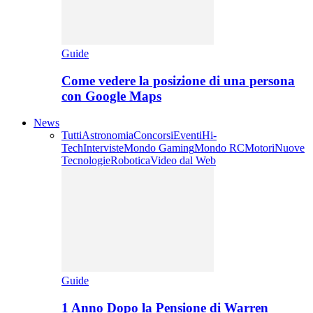
Guide
Come vedere la posizione di una persona
con Google Maps
News
Tutti
Astronomia
Concorsi
Eventi
Hi-
Tech
Interviste
Mondo Gaming
Mondo RC
Motori
Nuove
Tecnologie
Robotica
Video dal Web
Guide
1 Anno Dopo la Pensione di Warren