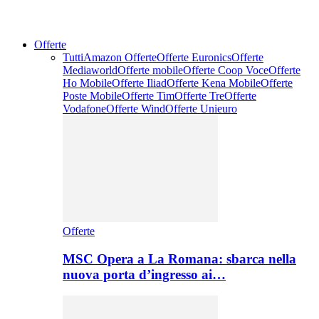
Offerte
Tutti
Amazon Offerte
Offerte Euronics
Offerte
Mediaworld
Offerte mobile
Offerte Coop Voce
Offerte
Ho Mobile
Offerte Iliad
Offerte Kena Mobile
Offerte
Poste Mobile
Offerte Tim
Offerte Tre
Offerte
Vodafone
Offerte Wind
Offerte Unieuro
Offerte
MSC Opera a La Romana: sbarca nella
nuova porta d’ingresso ai…