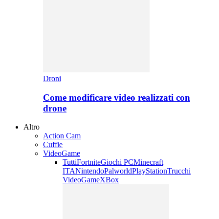
Droni
Come modificare video realizzati con
drone
Altro
Action Cam
Cuffie
VideoGame
Tutti
Fortnite
Giochi PC
Minecraft
ITA
Nintendo
Palworld
PlayStation
Trucchi
VideoGame
XBox