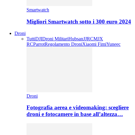
Smartwatch
Migliori Smartwatch sotto i 300 euro 2024
Droni
Tutti
DJI
Droni Militari
Hubsan
JJRC
MJX
RC
Parrot
Regolamento Droni
Xiaomi Fimi
Yuneec
Droni
Fotografia aerea e videomaking: scegliere
droni e fotocamere in base all’altezza…