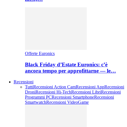
Offerte Euronics
Black Friday d’Estate Euronics: c’è
ancora tempo per approfittarne — le…
Recensioni
Tutti
Recensioni Action Cam
Recensioni App
Recensioni
Droni
Recensioni Hi-Tech
Recensioni Libri
Recensioni
Programmi PC
Recensioni Smartphone
Recensioni
Smartwatch
Recensioni VideoGame