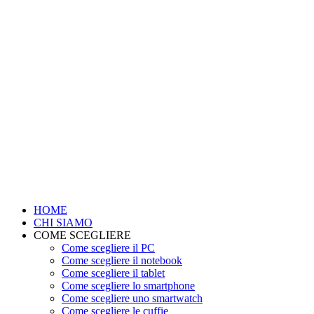
HOME
CHI SIAMO
COME SCEGLIERE
Come scegliere il PC
Come scegliere il notebook
Come scegliere il tablet
Come scegliere lo smartphone
Come scegliere uno smartwatch
Come scegliere le cuffie