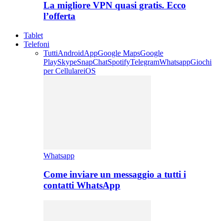
La migliore VPN quasi gratis. Ecco
l’offerta
Tablet
Telefoni
Tutti
Android
App
Google Maps
Google
Play
Skype
SnapChat
Spotify
Telegram
Whatsapp
Giochi
per Cellulare
iOS
Whatsapp
Come inviare un messaggio a tutti i
contatti WhatsApp