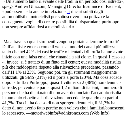
«Un aumento tanto rilevante delle frodi in un periodo così ristretto»,
spiega Andrea Ghizzoni, Managing Director Insurance di Facile.it,
«può essere letto anche in relazione
ai
rincari subiti dagli
automobilisti e motociclisti per sottoscrivere una polizza e la
conseguente voglia di cercare possibilità di risparmiare, purtroppo
non sempre affidandosi a metodi sicuri.»
Ma attraverso quali strumenti vengono portate a termine le frodi?
Dall’analisi è emerso come il web sia uno dei canali più utilizzati
tanto che nel 42% dei casi le truffe o i tentativi di truffa hanno avuto
inizio con una falsa email che rimanda a siti clone. In quasi 1 caso su
4, invece, si è trattato di un finto call center; questa modalità risulta
più che raddoppiata rispetto alla rilevazione precedente, passando
dall’11,1% al 23%. Seguono poi, tra gli strumenti maggiormente
utilizzati, gli SMS (21%) ed il porta a porta (20%). Ma cosa accade
dopo la truffa? Purtroppo, quasi 1 vittima su 2 (48%) non denuncia
la frode, percentuale pari a quasi 1,2 milioni di italiani; il numero di
persone che ha dichiarato di non aver denunciato l’accaduto risulta
in aumento rispetto alla rilevazione precedente quando era pari al
41,7%. Tra chi ha deciso di non sporgere denuncia, il 31,3% ha
detto di non averlo fatto perché non voleva che i familiari/conoscenti
lo sapessero. —motoriwebinfo@adnkronos.com (Web Info)