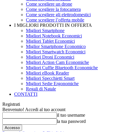
Come scegliere un drone
Come scegliere la fotocamera
Come scegliere gli elettrodomestici
Come scegliere l’offerta mobile
I MIGLIORI PRODOTTI IN OFFERTA
Migliori Smartphone
Migliori Notebook Economici
Migliori Tablet Economici
Miglior Smartphone Economico
Migliori Smartwatch Economici
Migliori Droni Economici
Migliori Action Cam Economiche
Migliori Cuffie Bluetooth Economiche
Migliori eBook Reader
Migliori Specchietti Smart
Migliori Sedie Ergonomiche
Regali di Natale
CONTATTI
Registrati
Benvenuto! Accedi al tuo account
il tuo username
la tua password