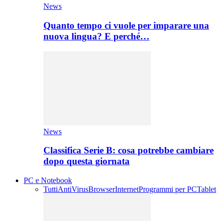
News
Quanto tempo ci vuole per imparare una
nuova lingua? E perché…
News
Classifica Serie B: cosa potrebbe cambiare
dopo questa giornata
PC e Notebook
Tutti
AntiVirus
Browser
Internet
Programmi per PC
Tablet