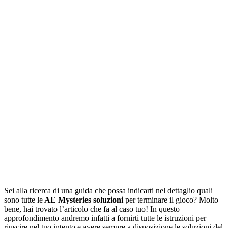
Sei alla ricerca di una guida che possa indicarti nel dettaglio quali
sono tutte le
AE Mysteries soluzioni
per terminare il gioco? Molto
bene, hai trovato l’articolo che fa al caso tuo! In questo
approfondimento andremo infatti a fornirti tutte le istruzioni per
riuscire nel tuo intento e avere sempre a disposizione le soluzioni del