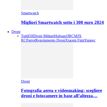
Smartwatch
Migliori Smartwatch sotto i 300 euro 2024
Droni
Tutti
DJI
Droni Militari
Hubsan
JJRC
MJX
RC
Parrot
Regolamento Droni
Xiaomi Fimi
Yuneec
Droni
Fotografia aerea e videomaking: scegliere
droni e fotocamere in base all’altezza…