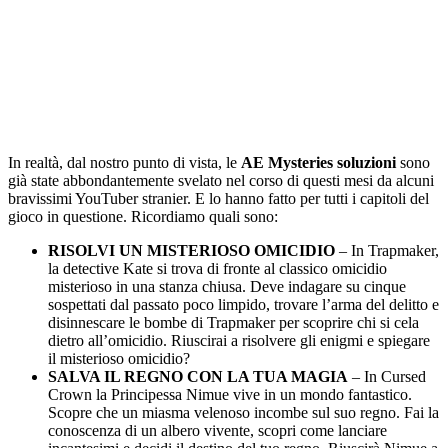
In realtà, dal nostro punto di vista, le
AE Mysteries soluzioni
sono
già state abbondantemente svelato nel corso di questi mesi da alcuni
bravissimi YouTuber stranier. E lo hanno fatto per tutti i capitoli del
gioco in questione. Ricordiamo quali sono:
RISOLVI UN MISTERIOSO OMICIDIO
– In Trapmaker,
la detective Kate si trova di fronte al classico omicidio
misterioso in una stanza chiusa. Deve indagare su cinque
sospettati dal passato poco limpido, trovare l’arma del delitto e
disinnescare le bombe di Trapmaker per scoprire chi si cela
dietro all’omicidio. Riuscirai a risolvere gli enigmi e spiegare
il misterioso omicidio?
SALVA IL REGNO CON LA TUA MAGIA
– In Cursed
Crown la Principessa Nimue vive in un mondo fantastico.
Scopre che un miasma velenoso incombe sul suo regno. Fai la
conoscenza di un albero vivente, scopri come lanciare