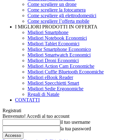
Come scegliere un drone
Come scegliere la fotocamera
Come scegliere gli elettrodomestici
Come scegliere l’offerta mobile
I MIGLIORI PRODOTTI IN OFFERTA
Migliori Smartphone
Migliori Notebook Economici
Migliori Tablet Economici
Miglior Smartphone Economico
Migliori Smartwatch Economici
Migliori Droni Economici
Migliori Action Cam Economiche
Migliori Cuffie Bluetooth Economiche
Migliori eBook Reader
Migliori Specchietti Smart
Migliori Sedie Ergonomiche
Regali di Natale
CONTATTI
Registrati
Benvenuto! Accedi al tuo account
il tuo username
la tua password