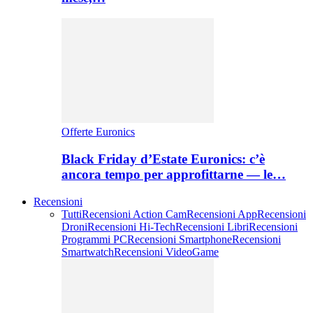
Offerte Euronics
Black Friday d’Estate Euronics: c’è
ancora tempo per approfittarne — le…
Recensioni
Tutti
Recensioni Action Cam
Recensioni App
Recensioni
Droni
Recensioni Hi-Tech
Recensioni Libri
Recensioni
Programmi PC
Recensioni Smartphone
Recensioni
Smartwatch
Recensioni VideoGame