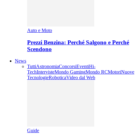
Auto e Moto
Prezzi Benzina: Perché Salgono e Perché
Scendono
News
Tutti
Astronomia
Concorsi
Eventi
Hi-
Tech
Interviste
Mondo Gaming
Mondo RC
Motori
Nuove
Tecnologie
Robotica
Video dal Web
Guide