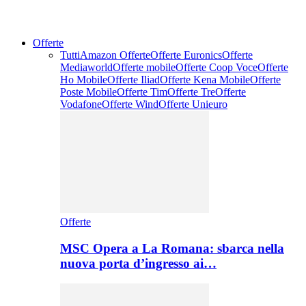
Offerte
Tutti
Amazon Offerte
Offerte Euronics
Offerte
Mediaworld
Offerte mobile
Offerte Coop Voce
Offerte
Ho Mobile
Offerte Iliad
Offerte Kena Mobile
Offerte
Poste Mobile
Offerte Tim
Offerte Tre
Offerte
Vodafone
Offerte Wind
Offerte Unieuro
Offerte
MSC Opera a La Romana: sbarca nella
nuova porta d’ingresso ai…