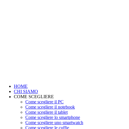
HOME
CHI SIAMO
COME SCEGLIERE
Come scegliere il PC
Come scegliere il notebook
Come scegliere il tablet
Come scegliere lo smartphone
Come scegliere uno smartwatch
Come scegliere le cuffie