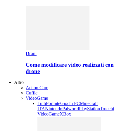
Droni
Come modificare video realizzati con
drone
Altro
Action Cam
Cuffie
VideoGame
Tutti
Fortnite
Giochi PC
Minecraft
ITA
Nintendo
Palworld
PlayStation
Trucchi
VideoGame
XBox