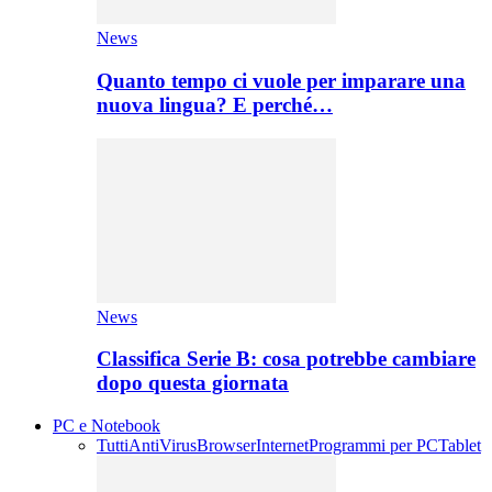
News
Quanto tempo ci vuole per imparare una
nuova lingua? E perché…
News
Classifica Serie B: cosa potrebbe cambiare
dopo questa giornata
PC e Notebook
Tutti
AntiVirus
Browser
Internet
Programmi per PC
Tablet