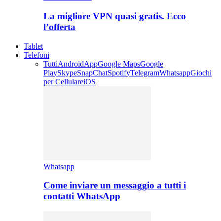
La migliore VPN quasi gratis. Ecco
l’offerta
Tablet
Telefoni
Tutti
Android
App
Google Maps
Google
Play
Skype
SnapChat
Spotify
Telegram
Whatsapp
Giochi
per Cellulare
iOS
Whatsapp
Come inviare un messaggio a tutti i
contatti WhatsApp