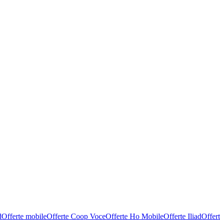
d
Offerte mobile
Offerte Coop Voce
Offerte Ho Mobile
Offerte Iliad
Offer