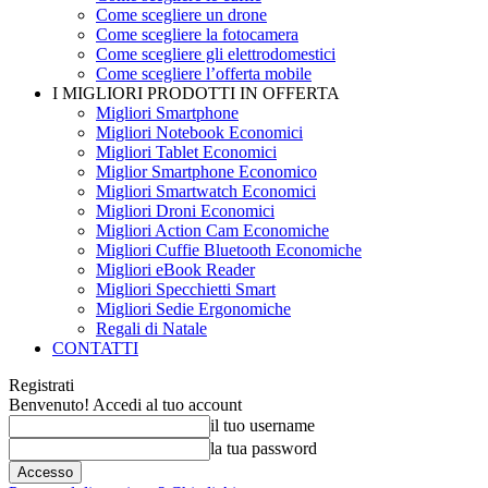
Come scegliere un drone
Come scegliere la fotocamera
Come scegliere gli elettrodomestici
Come scegliere l’offerta mobile
I MIGLIORI PRODOTTI IN OFFERTA
Migliori Smartphone
Migliori Notebook Economici
Migliori Tablet Economici
Miglior Smartphone Economico
Migliori Smartwatch Economici
Migliori Droni Economici
Migliori Action Cam Economiche
Migliori Cuffie Bluetooth Economiche
Migliori eBook Reader
Migliori Specchietti Smart
Migliori Sedie Ergonomiche
Regali di Natale
CONTATTI
Registrati
Benvenuto! Accedi al tuo account
il tuo username
la tua password