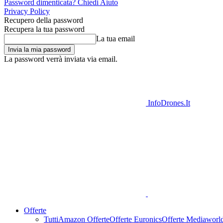
Password dimenticata? Chiedi Aiuto
Privacy Policy
Recupero della password
Recupera la tua password
La tua email
La password verrà inviata via email.
InfoDrones.It
Offerte
Tutti
Amazon Offerte
Offerte Euronics
Offerte Mediaworl