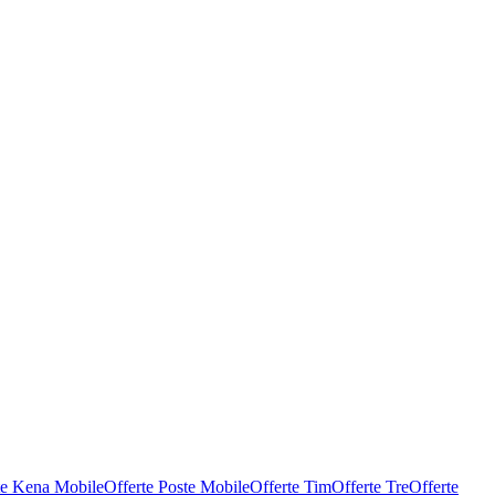
te Kena Mobile
Offerte Poste Mobile
Offerte Tim
Offerte Tre
Offerte