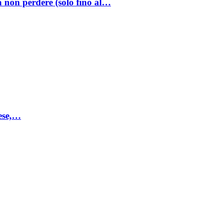
a non perdere (solo fino al…
mese,…