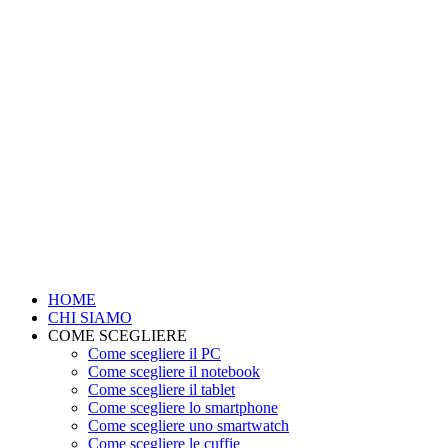
HOME
CHI SIAMO
COME SCEGLIERE
Come scegliere il PC
Come scegliere il notebook
Come scegliere il tablet
Come scegliere lo smartphone
Come scegliere uno smartwatch
Come scegliere le cuffie