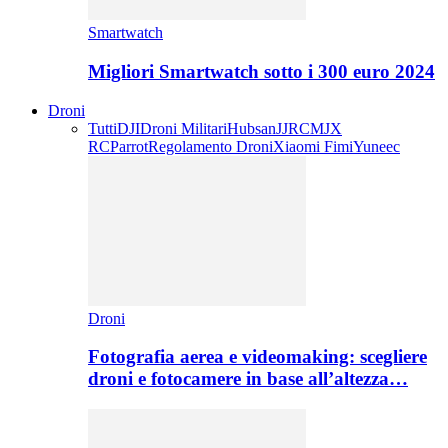
Smartwatch
Migliori Smartwatch sotto i 300 euro 2024
Droni
Tutti
DJI
Droni Militari
Hubsan
JJRC
MJX
RC
Parrot
Regolamento Droni
Xiaomi Fimi
Yuneec
Droni
Fotografia aerea e videomaking: scegliere
droni e fotocamere in base all’altezza…