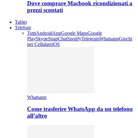
Dove comprare Macbook ricondizionati a
prezzi scontati
Tablet
Telefoni
Tutti
Android
App
Google Maps
Google
Play
Skype
SnapChat
Spotify
Telegram
Whatsapp
Giochi
per Cellulare
iOS
Whatsapp
Come trasferire WhatsApp da un telefono
all’altro