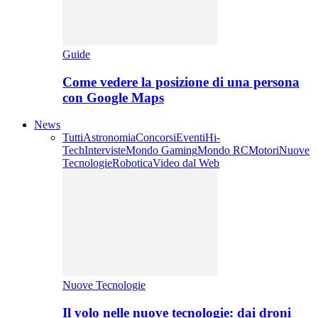
Guide
Come vedere la posizione di una persona
con Google Maps
News
Tutti
Astronomia
Concorsi
Eventi
Hi-
Tech
Interviste
Mondo Gaming
Mondo RC
Motori
Nuove
Tecnologie
Robotica
Video dal Web
Nuove Tecnologie
Il volo nelle nuove tecnologie: dai droni