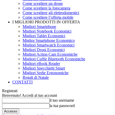
Come scegliere un drone
Come scegliere la fotocamera
Come scegliere gli elettrodomestici
Come scegliere l’offerta mobile
I MIGLIORI PRODOTTI IN OFFERTA
Migliori Smartphone
Migliori Notebook Economici
Migliori Tablet Economici
Miglior Smartphone Economico
Migliori Smartwatch Economici
Migliori Droni Economici
Migliori Action Cam Economiche
Migliori Cuffie Bluetooth Economiche
Migliori eBook Reader
Migliori Specchietti Smart
Migliori Sedie Ergonomiche
Regali di Natale
CONTATTI
Registrati
Benvenuto! Accedi al tuo account
il tuo username
la tua password