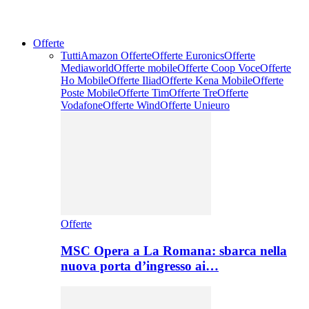
Offerte
Tutti
Amazon Offerte
Offerte Euronics
Offerte
Mediaworld
Offerte mobile
Offerte Coop Voce
Offerte
Ho Mobile
Offerte Iliad
Offerte Kena Mobile
Offerte
Poste Mobile
Offerte Tim
Offerte Tre
Offerte
Vodafone
Offerte Wind
Offerte Unieuro
Offerte
MSC Opera a La Romana: sbarca nella
nuova porta d’ingresso ai…