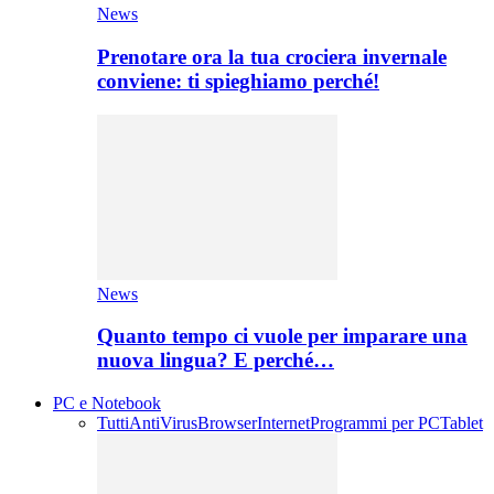
News
Prenotare ora la tua crociera invernale
conviene: ti spieghiamo perché!
News
Quanto tempo ci vuole per imparare una
nuova lingua? E perché…
PC e Notebook
Tutti
AntiVirus
Browser
Internet
Programmi per PC
Tablet