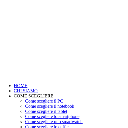
HOME
CHI SIAMO
COME SCEGLIERE
Come scegliere il PC
Come scegliere il notebook
Come scegliere il tablet
Come scegliere lo smartphone
Come scegliere uno smartwatch
Come scegliere le cuffie