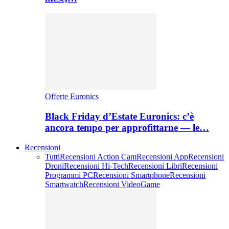
Offerte Euronics
Black Friday d’Estate Euronics: c’è
ancora tempo per approfittarne — le…
Recensioni
Tutti
Recensioni Action Cam
Recensioni App
Recensioni
Droni
Recensioni Hi-Tech
Recensioni Libri
Recensioni
Programmi PC
Recensioni Smartphone
Recensioni
Smartwatch
Recensioni VideoGame