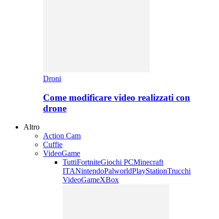
Droni
Come modificare video realizzati con
drone
Altro
Action Cam
Cuffie
VideoGame
Tutti
Fortnite
Giochi PC
Minecraft
ITA
Nintendo
Palworld
PlayStation
Trucchi
VideoGame
XBox