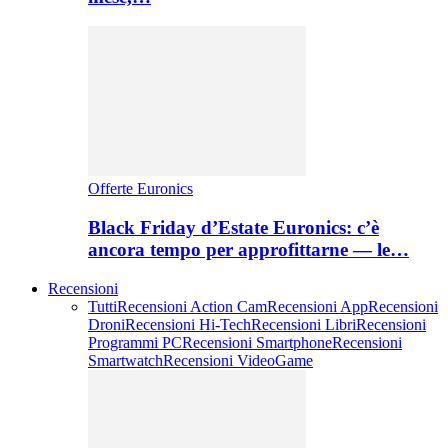
Offerte Euronics
Black Friday d’Estate Euronics: c’è
ancora tempo per approfittarne — le…
Recensioni
Tutti
Recensioni Action Cam
Recensioni App
Recensioni
Droni
Recensioni Hi-Tech
Recensioni Libri
Recensioni
Programmi PC
Recensioni Smartphone
Recensioni
Smartwatch
Recensioni VideoGame