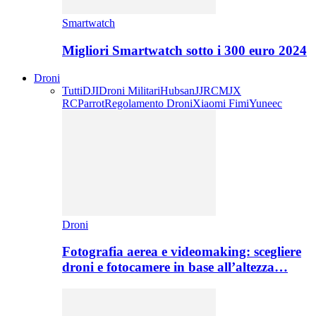
Smartwatch
Migliori Smartwatch sotto i 300 euro 2024
Droni
Tutti
DJI
Droni Militari
Hubsan
JJRC
MJX
RC
Parrot
Regolamento Droni
Xiaomi Fimi
Yuneec
Droni
Fotografia aerea e videomaking: scegliere
droni e fotocamere in base all’altezza…