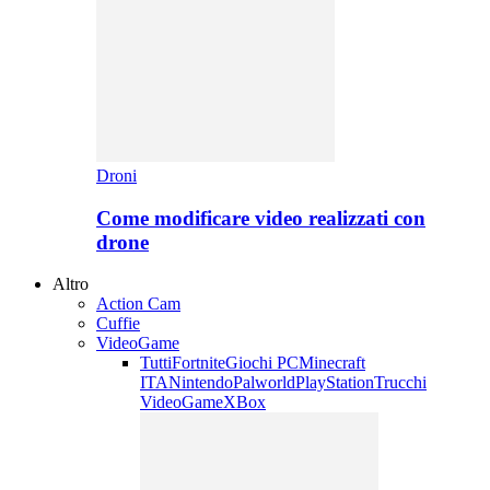
Droni
Come modificare video realizzati con
drone
Altro
Action Cam
Cuffie
VideoGame
Tutti
Fortnite
Giochi PC
Minecraft
ITA
Nintendo
Palworld
PlayStation
Trucchi
VideoGame
XBox