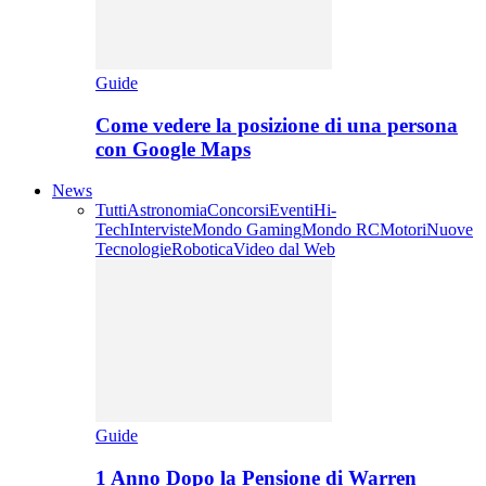
Guide
Come vedere la posizione di una persona
con Google Maps
News
Tutti
Astronomia
Concorsi
Eventi
Hi-
Tech
Interviste
Mondo Gaming
Mondo RC
Motori
Nuove
Tecnologie
Robotica
Video dal Web
Guide
1 Anno Dopo la Pensione di Warren