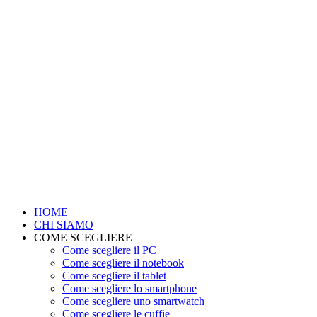
HOME
CHI SIAMO
COME SCEGLIERE
Come scegliere il PC
Come scegliere il notebook
Come scegliere il tablet
Come scegliere lo smartphone
Come scegliere uno smartwatch
Come scegliere le cuffie