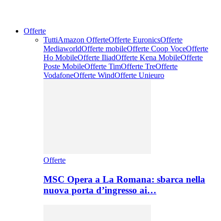
Offerte
Tutti
Amazon Offerte
Offerte Euronics
Offerte
Mediaworld
Offerte mobile
Offerte Coop Voce
Offerte
Ho Mobile
Offerte Iliad
Offerte Kena Mobile
Offerte
Poste Mobile
Offerte Tim
Offerte Tre
Offerte
Vodafone
Offerte Wind
Offerte Unieuro
Offerte
MSC Opera a La Romana: sbarca nella
nuova porta d’ingresso ai…