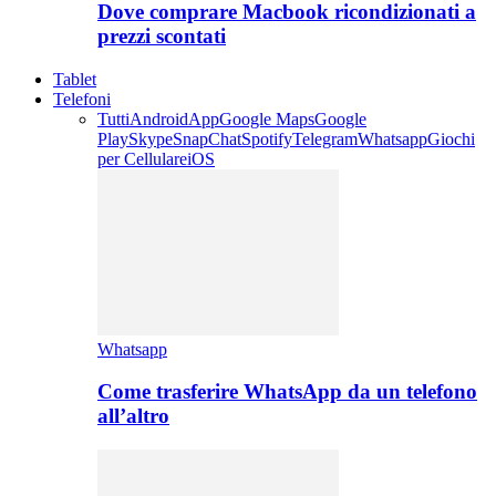
Dove comprare Macbook ricondizionati a
prezzi scontati
Tablet
Telefoni
Tutti
Android
App
Google Maps
Google
Play
Skype
SnapChat
Spotify
Telegram
Whatsapp
Giochi
per Cellulare
iOS
Whatsapp
Come trasferire WhatsApp da un telefono
all’altro