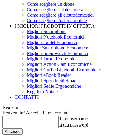
Come scegliere un drone
Come scegliere la fotocamera
Come scegliere gli elettrodomestici
Come scegliere l’offerta mobile
I MIGLIORI PRODOTTI IN OFFERTA
Migliori Smartphone
Migliori Notebook Economici
Migliori Tablet Economici
Miglior Smartphone Economico
Migliori Smartwatch Economici
Migliori Droni Economici
Migliori Action Cam Economiche
Migliori Cuffie Bluetooth Economiche
Migliori eBook Reader
Migliori Specchietti Smart
Migliori Sedie Ergonomiche
Regali di Natale
CONTATTI
Registrati
Benvenuto! Accedi al tuo account
il tuo username
la tua password