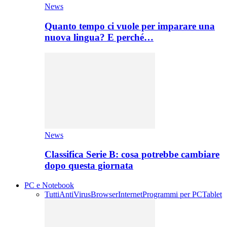
News
Quanto tempo ci vuole per imparare una
nuova lingua? E perché…
News
Classifica Serie B: cosa potrebbe cambiare
dopo questa giornata
PC e Notebook
Tutti
AntiVirus
Browser
Internet
Programmi per PC
Tablet