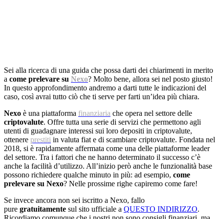
Sei alla ricerca di una guida che possa darti dei chiarimenti in merito
a
come prelevare su
Nexo
? Molto bene, allora sei nel posto giusto!
In questo approfondimento andremo a darti tutte le indicazioni del
caso, così avrai tutto ciò che ti serve per farti un’idea più chiara.
Nexo
è una piattaforma
finanziaria
che opera nel settore delle
criptovalute
. Offre tutta una serie di servizi che permettono agli
utenti di guadagnare interessi sui loro depositi in criptovalute,
ottenere
prestiti
in valuta fiat e di scambiare criptovalute. Fondata nel
2018, si è rapidamente affermata come una delle piattaforme leader
del settore. Tra i fattori che ne hanno determinato il successo c’è
anche la facilità d’utilizzo. All’inizio però anche le funzionalità base
possono richiedere qualche minuto in più: ad esempio,
come
prelevare su Nexo
? Nelle prossime righe capiremo come fare!
Se invece ancora non sei iscritto a Nexo, fallo
pure
gratuitamente
sul sito ufficiale a
QUESTO INDIRIZZO
.
Ricordiamo comunque che i nostri non sono consigli finanziari, ma