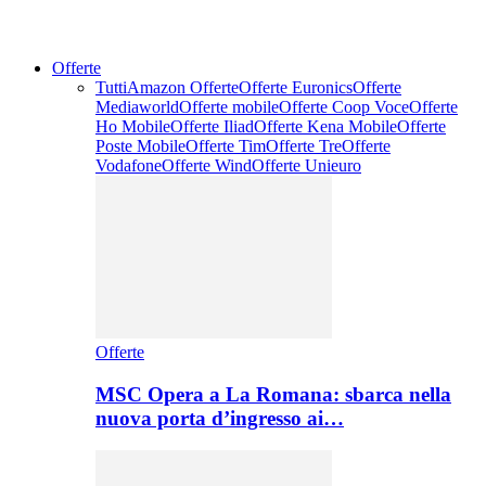
Offerte
Tutti
Amazon Offerte
Offerte Euronics
Offerte
Mediaworld
Offerte mobile
Offerte Coop Voce
Offerte
Ho Mobile
Offerte Iliad
Offerte Kena Mobile
Offerte
Poste Mobile
Offerte Tim
Offerte Tre
Offerte
Vodafone
Offerte Wind
Offerte Unieuro
Offerte
MSC Opera a La Romana: sbarca nella
nuova porta d’ingresso ai…