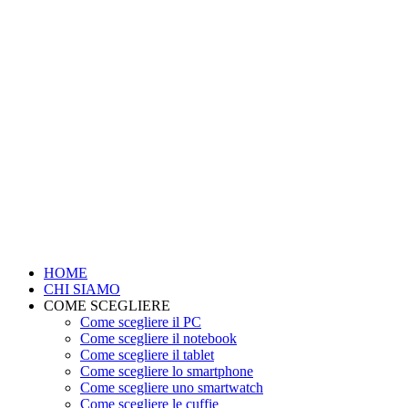
HOME
CHI SIAMO
COME SCEGLIERE
Come scegliere il PC
Come scegliere il notebook
Come scegliere il tablet
Come scegliere lo smartphone
Come scegliere uno smartwatch
Come scegliere le cuffie