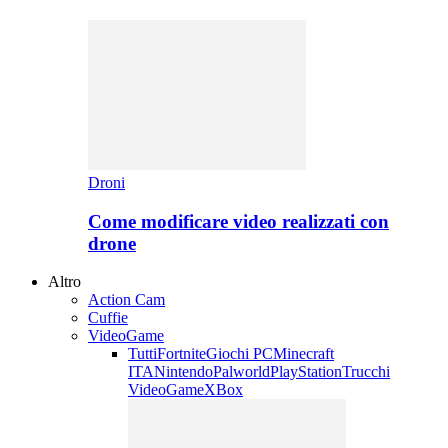
Droni
Come modificare video realizzati con
drone
Altro
Action Cam
Cuffie
VideoGame
Tutti
Fortnite
Giochi PC
Minecraft
ITA
Nintendo
Palworld
PlayStation
Trucchi
VideoGame
XBox