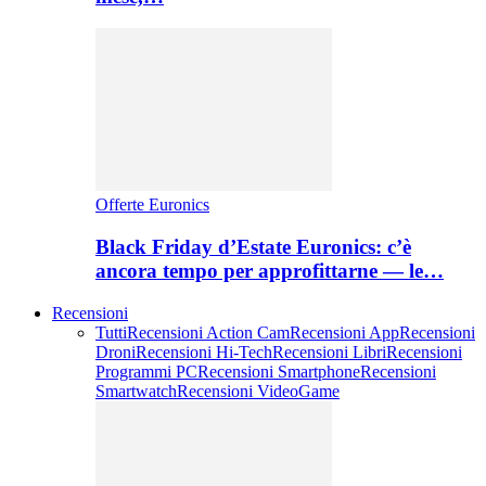
Offerte Euronics
Black Friday d’Estate Euronics: c’è
ancora tempo per approfittarne — le…
Recensioni
Tutti
Recensioni Action Cam
Recensioni App
Recensioni
Droni
Recensioni Hi-Tech
Recensioni Libri
Recensioni
Programmi PC
Recensioni Smartphone
Recensioni
Smartwatch
Recensioni VideoGame