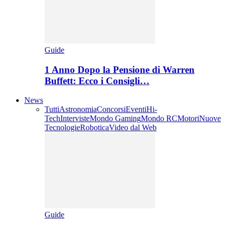
Guide
1 Anno Dopo la Pensione di Warren
Buffett: Ecco i Consigli…
News
Tutti
Astronomia
Concorsi
Eventi
Hi-
Tech
Interviste
Mondo Gaming
Mondo RC
Motori
Nuove
Tecnologie
Robotica
Video dal Web
Guide