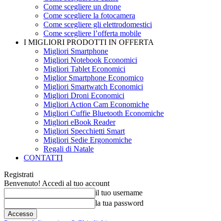
Come scegliere un drone
Come scegliere la fotocamera
Come scegliere gli elettrodomestici
Come scegliere l’offerta mobile
I MIGLIORI PRODOTTI IN OFFERTA
Migliori Smartphone
Migliori Notebook Economici
Migliori Tablet Economici
Miglior Smartphone Economico
Migliori Smartwatch Economici
Migliori Droni Economici
Migliori Action Cam Economiche
Migliori Cuffie Bluetooth Economiche
Migliori eBook Reader
Migliori Specchietti Smart
Migliori Sedie Ergonomiche
Regali di Natale
CONTATTI
Registrati
Benvenuto! Accedi al tuo account
il tuo username
la tua password