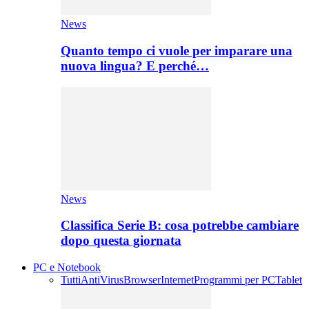
News
Quanto tempo ci vuole per imparare una
nuova lingua? E perché…
News
Classifica Serie B: cosa potrebbe cambiare
dopo questa giornata
PC e Notebook
Tutti
AntiVirus
Browser
Internet
Programmi per PC
Tablet