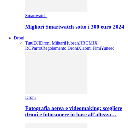
Smartwatch
Migliori Smartwatch sotto i 300 euro 2024
Droni
Tutti
DJI
Droni Militari
Hubsan
JJRC
MJX
RC
Parrot
Regolamento Droni
Xiaomi Fimi
Yuneec
Droni
Fotografia aerea e videomaking: scegliere
droni e fotocamere in base all’altezza…