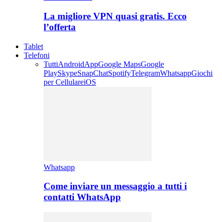
La migliore VPN quasi gratis. Ecco
l’offerta
Tablet
Telefoni
Tutti
Android
App
Google Maps
Google
Play
Skype
SnapChat
Spotify
Telegram
Whatsapp
Giochi
per Cellulare
iOS
Whatsapp
Come inviare un messaggio a tutti i
contatti WhatsApp