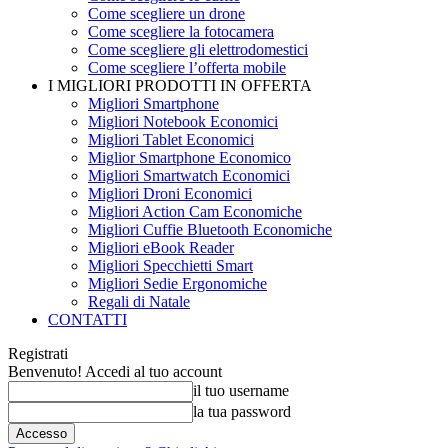
Come scegliere un drone
Come scegliere la fotocamera
Come scegliere gli elettrodomestici
Come scegliere l’offerta mobile
I MIGLIORI PRODOTTI IN OFFERTA
Migliori Smartphone
Migliori Notebook Economici
Migliori Tablet Economici
Miglior Smartphone Economico
Migliori Smartwatch Economici
Migliori Droni Economici
Migliori Action Cam Economiche
Migliori Cuffie Bluetooth Economiche
Migliori eBook Reader
Migliori Specchietti Smart
Migliori Sedie Ergonomiche
Regali di Natale
CONTATTI
Registrati
Benvenuto! Accedi al tuo account
il tuo username
la tua password