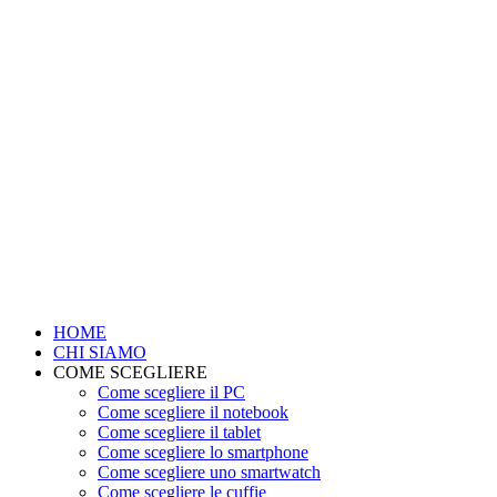
HOME
CHI SIAMO
COME SCEGLIERE
Come scegliere il PC
Come scegliere il notebook
Come scegliere il tablet
Come scegliere lo smartphone
Come scegliere uno smartwatch
Come scegliere le cuffie