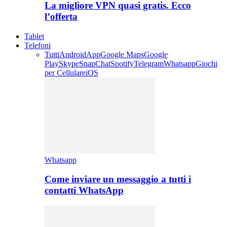
La migliore VPN quasi gratis. Ecco
l’offerta
Tablet
Telefoni
Tutti
Android
App
Google Maps
Google
Play
Skype
SnapChat
Spotify
Telegram
Whatsapp
Giochi
per Cellulare
iOS
Whatsapp
Come inviare un messaggio a tutti i
contatti WhatsApp