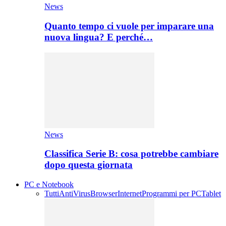
News
Quanto tempo ci vuole per imparare una
nuova lingua? E perché…
News
Classifica Serie B: cosa potrebbe cambiare
dopo questa giornata
PC e Notebook
Tutti
AntiVirus
Browser
Internet
Programmi per PC
Tablet