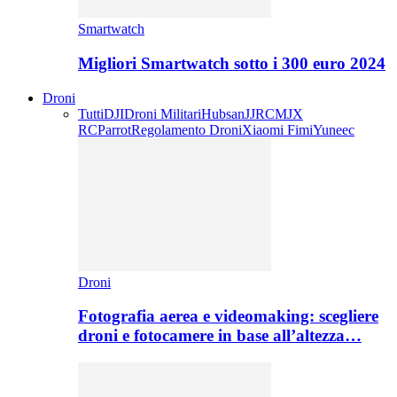
Smartwatch
Migliori Smartwatch sotto i 300 euro 2024
Droni
Tutti
DJI
Droni Militari
Hubsan
JJRC
MJX
RC
Parrot
Regolamento Droni
Xiaomi Fimi
Yuneec
Droni
Fotografia aerea e videomaking: scegliere
droni e fotocamere in base all’altezza…