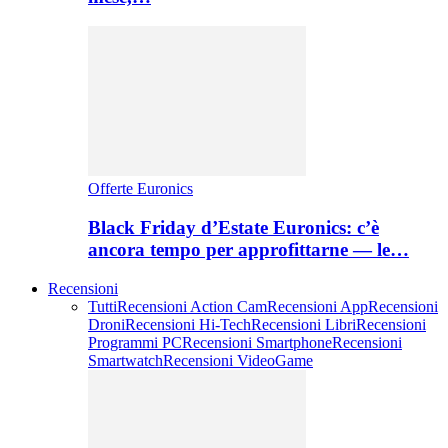
Offerte Euronics
Black Friday d’Estate Euronics: c’è
ancora tempo per approfittarne — le…
Recensioni
Tutti
Recensioni Action Cam
Recensioni App
Recensioni
Droni
Recensioni Hi-Tech
Recensioni Libri
Recensioni
Programmi PC
Recensioni Smartphone
Recensioni
Smartwatch
Recensioni VideoGame