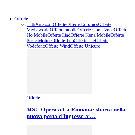
Offerte
Tutti
Amazon Offerte
Offerte Euronics
Offerte
Mediaworld
Offerte mobile
Offerte Coop Voce
Offerte
Ho Mobile
Offerte Iliad
Offerte Kena Mobile
Offerte
Poste Mobile
Offerte Tim
Offerte Tre
Offerte
Vodafone
Offerte Wind
Offerte Unieuro
Offerte
MSC Opera a La Romana: sbarca nella
nuova porta d’ingresso ai…