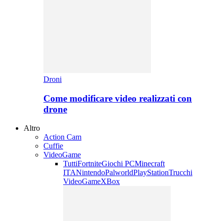
Droni
Come modificare video realizzati con
drone
Altro
Action Cam
Cuffie
VideoGame
Tutti
Fortnite
Giochi PC
Minecraft
ITA
Nintendo
Palworld
PlayStation
Trucchi
VideoGame
XBox