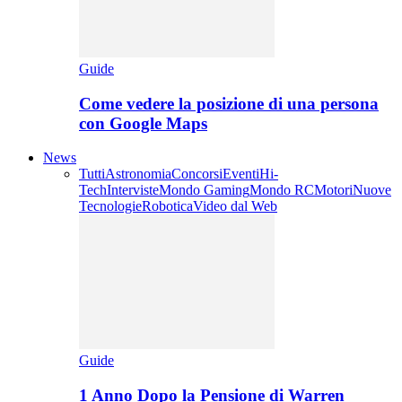
Guide
Come vedere la posizione di una persona
con Google Maps
News
Tutti
Astronomia
Concorsi
Eventi
Hi-
Tech
Interviste
Mondo Gaming
Mondo RC
Motori
Nuove
Tecnologie
Robotica
Video dal Web
Guide
1 Anno Dopo la Pensione di Warren