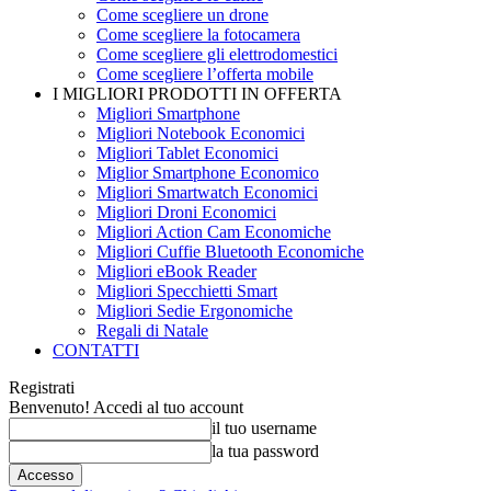
Come scegliere un drone
Come scegliere la fotocamera
Come scegliere gli elettrodomestici
Come scegliere l’offerta mobile
I MIGLIORI PRODOTTI IN OFFERTA
Migliori Smartphone
Migliori Notebook Economici
Migliori Tablet Economici
Miglior Smartphone Economico
Migliori Smartwatch Economici
Migliori Droni Economici
Migliori Action Cam Economiche
Migliori Cuffie Bluetooth Economiche
Migliori eBook Reader
Migliori Specchietti Smart
Migliori Sedie Ergonomiche
Regali di Natale
CONTATTI
Registrati
Benvenuto! Accedi al tuo account
il tuo username
la tua password