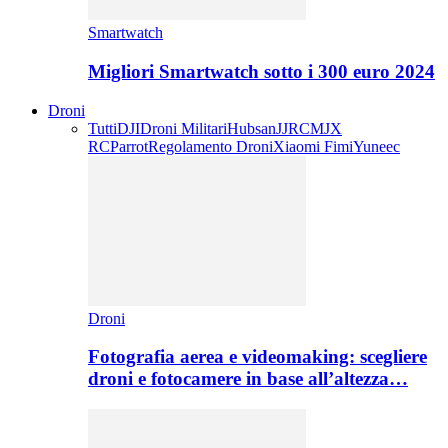
Smartwatch
Migliori Smartwatch sotto i 300 euro 2024
Droni
Tutti
DJI
Droni Militari
Hubsan
JJRC
MJX
RC
Parrot
Regolamento Droni
Xiaomi Fimi
Yuneec
Droni
Fotografia aerea e videomaking: scegliere
droni e fotocamere in base all’altezza…