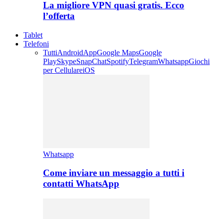
La migliore VPN quasi gratis. Ecco
l’offerta
Tablet
Telefoni
Tutti
Android
App
Google Maps
Google
Play
Skype
SnapChat
Spotify
Telegram
Whatsapp
Giochi
per Cellulare
iOS
Whatsapp
Come inviare un messaggio a tutti i
contatti WhatsApp