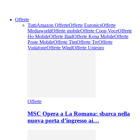
Offerte
Tutti
Amazon Offerte
Offerte Euronics
Offerte
Mediaworld
Offerte mobile
Offerte Coop Voce
Offerte
Ho Mobile
Offerte Iliad
Offerte Kena Mobile
Offerte
Poste Mobile
Offerte Tim
Offerte Tre
Offerte
Vodafone
Offerte Wind
Offerte Unieuro
Offerte
MSC Opera a La Romana: sbarca nella
nuova porta d’ingresso ai…