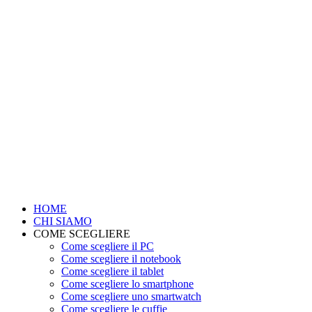
HOME
CHI SIAMO
COME SCEGLIERE
Come scegliere il PC
Come scegliere il notebook
Come scegliere il tablet
Come scegliere lo smartphone
Come scegliere uno smartwatch
Come scegliere le cuffie