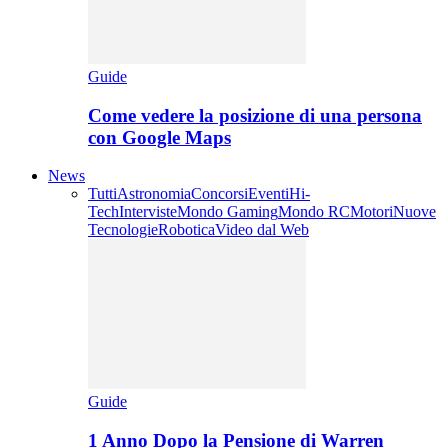
Guide
Come vedere la posizione di una persona
con Google Maps
News
Tutti
Astronomia
Concorsi
Eventi
Hi-
Tech
Interviste
Mondo Gaming
Mondo RC
Motori
Nuove
Tecnologie
Robotica
Video dal Web
Guide
1 Anno Dopo la Pensione di Warren