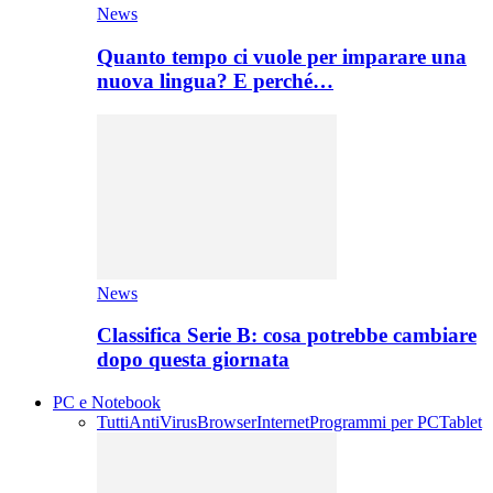
News
Quanto tempo ci vuole per imparare una
nuova lingua? E perché…
News
Classifica Serie B: cosa potrebbe cambiare
dopo questa giornata
PC e Notebook
Tutti
AntiVirus
Browser
Internet
Programmi per PC
Tablet