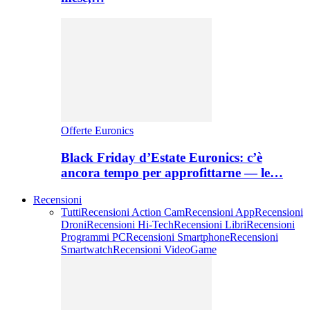
Offerte Euronics
Black Friday d’Estate Euronics: c’è
ancora tempo per approfittarne — le…
Recensioni
Tutti
Recensioni Action Cam
Recensioni App
Recensioni
Droni
Recensioni Hi-Tech
Recensioni Libri
Recensioni
Programmi PC
Recensioni Smartphone
Recensioni
Smartwatch
Recensioni VideoGame