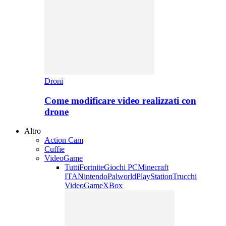
Droni
Come modificare video realizzati con
drone
Altro
Action Cam
Cuffie
VideoGame
Tutti
Fortnite
Giochi PC
Minecraft
ITA
Nintendo
Palworld
PlayStation
Trucchi
VideoGame
XBox