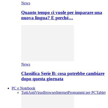
News
Quanto tempo ci vuole per imparare una
nuova lingua? E perché…
News
Classifica Serie B: cosa potrebbe cambiare
dopo questa giornata
PC e Notebook
Tutti
AntiVirus
Browser
Internet
Programmi per PC
Tablet