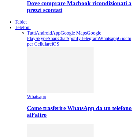
Dove comprare Macbook ricondizionati a
prezzi scontati
Tablet
Telefoni
Tutti
Android
App
Google Maps
Google
Play
Skype
SnapChat
Spotify
Telegram
Whatsapp
Giochi
per Cellulare
iOS
Whatsapp
Come trasferire WhatsApp da un telefono
all’altro