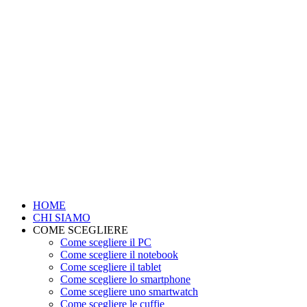
HOME
CHI SIAMO
COME SCEGLIERE
Come scegliere il PC
Come scegliere il notebook
Come scegliere il tablet
Come scegliere lo smartphone
Come scegliere uno smartwatch
Come scegliere le cuffie