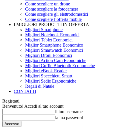
Come scegliere un drone
Come scegliere la fotocamera
Come scegliere gli elettrodomestici
Come scegliere l’offerta mobile
I MIGLIORI PRODOTTI IN OFFERTA
Migliori Smartphone
Migliori Notebook Economici
Migliori Tablet Economici
Miglior Smartphone Economico
Migliori Smartwatch Economici
Migliori Droni Economici
Migliori Action Cam Economiche
Migliori Cuffie Bluetooth Economiche
Migliori eBook Reader
Migliori Specchietti Smart
Migliori Sedie Ergonomiche
Regali di Natale
CONTATTI
Registrati
Benvenuto! Accedi al tuo account
il tuo username
la tua password