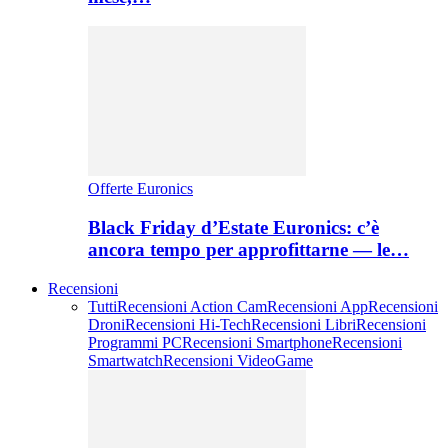
Offerte Euronics
Black Friday d’Estate Euronics: c’è
ancora tempo per approfittarne — le…
Recensioni
Tutti
Recensioni Action Cam
Recensioni App
Recensioni
Droni
Recensioni Hi-Tech
Recensioni Libri
Recensioni
Programmi PC
Recensioni Smartphone
Recensioni
Smartwatch
Recensioni VideoGame