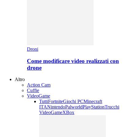
Droni
Come modificare video realizzati con
drone
Altro
Action Cam
Cuffie
VideoGame
Tutti
Fortnite
Giochi PC
Minecraft
ITA
Nintendo
Palworld
PlayStation
Trucchi
VideoGame
XBox