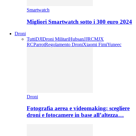
Smartwatch
Migliori Smartwatch sotto i 300 euro 2024
Droni
Tutti
DJI
Droni Militari
Hubsan
JJRC
MJX
RC
Parrot
Regolamento Droni
Xiaomi Fimi
Yuneec
Droni
Fotografia aerea e videomaking: scegliere
droni e fotocamere in base all’altezza…