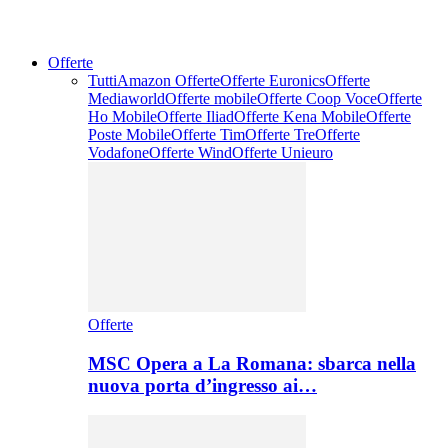
Offerte
Tutti
Amazon Offerte
Offerte Euronics
Offerte
Mediaworld
Offerte mobile
Offerte Coop Voce
Offerte
Ho Mobile
Offerte Iliad
Offerte Kena Mobile
Offerte
Poste Mobile
Offerte Tim
Offerte Tre
Offerte
Vodafone
Offerte Wind
Offerte Unieuro
Offerte
MSC Opera a La Romana: sbarca nella
nuova porta d’ingresso ai…