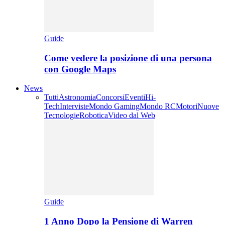
Guide
Come vedere la posizione di una persona
con Google Maps
News
Tutti
Astronomia
Concorsi
Eventi
Hi-
Tech
Interviste
Mondo Gaming
Mondo RC
Motori
Nuove
Tecnologie
Robotica
Video dal Web
Guide
1 Anno Dopo la Pensione di Warren