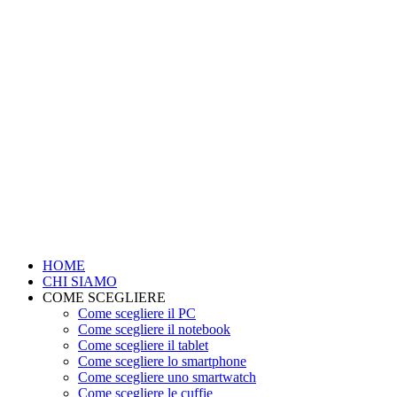
HOME
CHI SIAMO
COME SCEGLIERE
Come scegliere il PC
Come scegliere il notebook
Come scegliere il tablet
Come scegliere lo smartphone
Come scegliere uno smartwatch
Come scegliere le cuffie