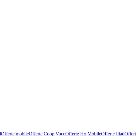
d
Offerte mobile
Offerte Coop Voce
Offerte Ho Mobile
Offerte Iliad
Offer