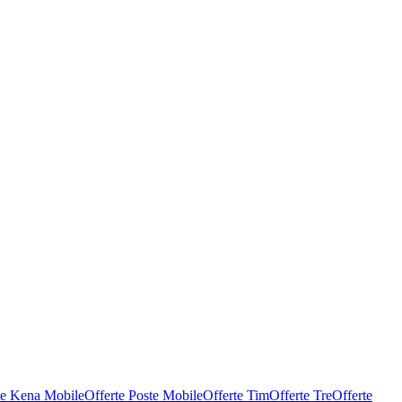
te Kena Mobile
Offerte Poste Mobile
Offerte Tim
Offerte Tre
Offerte