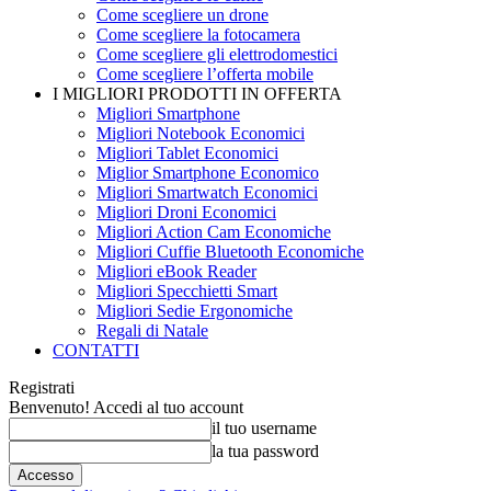
Come scegliere un drone
Come scegliere la fotocamera
Come scegliere gli elettrodomestici
Come scegliere l’offerta mobile
I MIGLIORI PRODOTTI IN OFFERTA
Migliori Smartphone
Migliori Notebook Economici
Migliori Tablet Economici
Miglior Smartphone Economico
Migliori Smartwatch Economici
Migliori Droni Economici
Migliori Action Cam Economiche
Migliori Cuffie Bluetooth Economiche
Migliori eBook Reader
Migliori Specchietti Smart
Migliori Sedie Ergonomiche
Regali di Natale
CONTATTI
Registrati
Benvenuto! Accedi al tuo account
il tuo username
la tua password