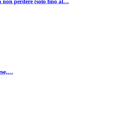
a non perdere (solo fino al…
mese,…