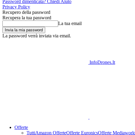
Password dimenticata? Chiedi Aiuto
Privacy Policy
Recupero della password
Recupera la tua password
La tua email
La password verrà inviata via email.
InfoDrones.It
Offerte
Tutti
Amazon Offerte
Offerte Euronics
Offerte Mediaworl