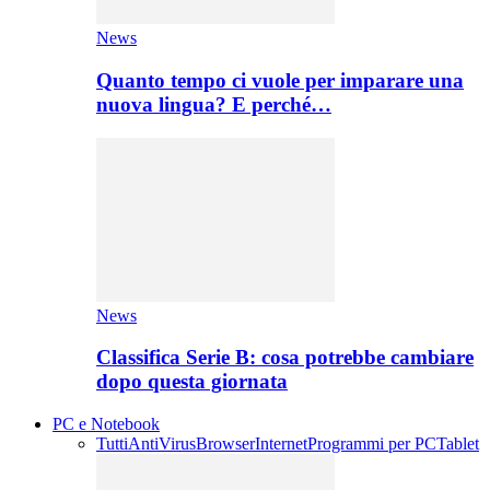
News
Quanto tempo ci vuole per imparare una
nuova lingua? E perché…
News
Classifica Serie B: cosa potrebbe cambiare
dopo questa giornata
PC e Notebook
Tutti
AntiVirus
Browser
Internet
Programmi per PC
Tablet