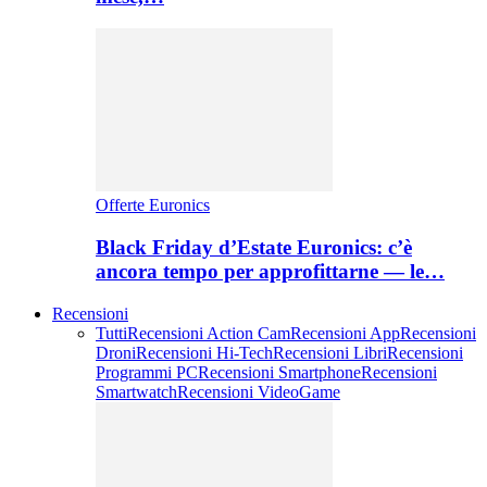
Offerte Euronics
Black Friday d’Estate Euronics: c’è
ancora tempo per approfittarne — le…
Recensioni
Tutti
Recensioni Action Cam
Recensioni App
Recensioni
Droni
Recensioni Hi-Tech
Recensioni Libri
Recensioni
Programmi PC
Recensioni Smartphone
Recensioni
Smartwatch
Recensioni VideoGame