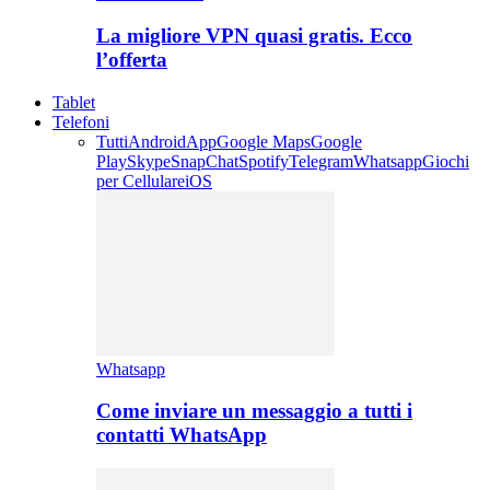
La migliore VPN quasi gratis. Ecco
l’offerta
Tablet
Telefoni
Tutti
Android
App
Google Maps
Google
Play
Skype
SnapChat
Spotify
Telegram
Whatsapp
Giochi
per Cellulare
iOS
Whatsapp
Come inviare un messaggio a tutti i
contatti WhatsApp