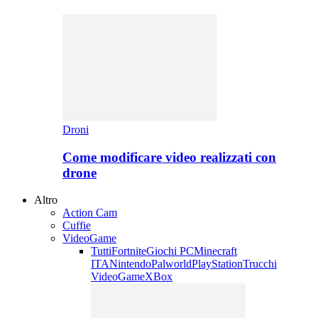
Droni
Come modificare video realizzati con
drone
Altro
Action Cam
Cuffie
VideoGame
Tutti
Fortnite
Giochi PC
Minecraft
ITA
Nintendo
Palworld
PlayStation
Trucchi
VideoGame
XBox