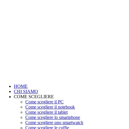
HOME
CHI SIAMO
COME SCEGLIERE
Come scegliere il PC
Come scegliere il notebook
Come scegliere il tablet
Come scegliere lo smartphone
Come scegliere uno smartwatch
Come scegliere le cuffie