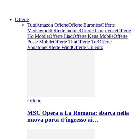
Offerte
Tutti
Amazon Offerte
Offerte Euronics
Offerte
Mediaworld
Offerte mobile
Offerte Coop Voce
Offerte
Ho Mobile
Offerte Iliad
Offerte Kena Mobile
Offerte
Poste Mobile
Offerte Tim
Offerte Tre
Offerte
Vodafone
Offerte Wind
Offerte Unieuro
Offerte
MSC Opera a La Romana: sbarca nella
nuova porta d’ingresso ai…