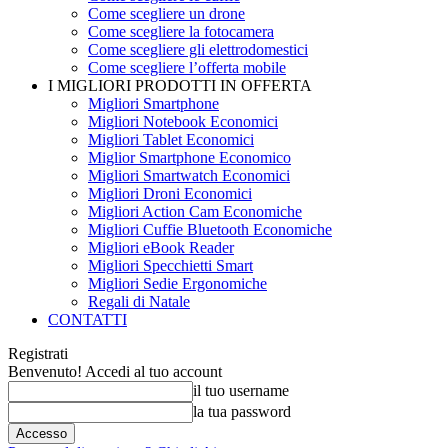
Come scegliere un drone
Come scegliere la fotocamera
Come scegliere gli elettrodomestici
Come scegliere l’offerta mobile
I MIGLIORI PRODOTTI IN OFFERTA
Migliori Smartphone
Migliori Notebook Economici
Migliori Tablet Economici
Miglior Smartphone Economico
Migliori Smartwatch Economici
Migliori Droni Economici
Migliori Action Cam Economiche
Migliori Cuffie Bluetooth Economiche
Migliori eBook Reader
Migliori Specchietti Smart
Migliori Sedie Ergonomiche
Regali di Natale
CONTATTI
Registrati
Benvenuto! Accedi al tuo account
il tuo username
la tua password