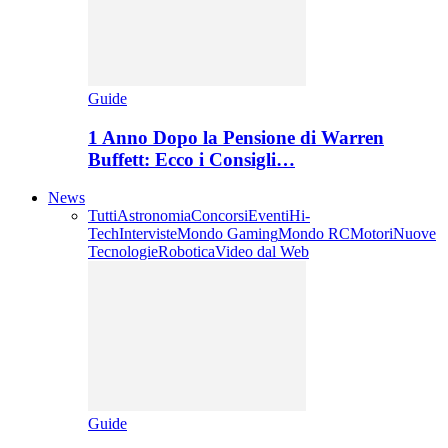
Guide
1 Anno Dopo la Pensione di Warren
Buffett: Ecco i Consigli…
News
Tutti
Astronomia
Concorsi
Eventi
Hi-
Tech
Interviste
Mondo Gaming
Mondo RC
Motori
Nuove
Tecnologie
Robotica
Video dal Web
Guide