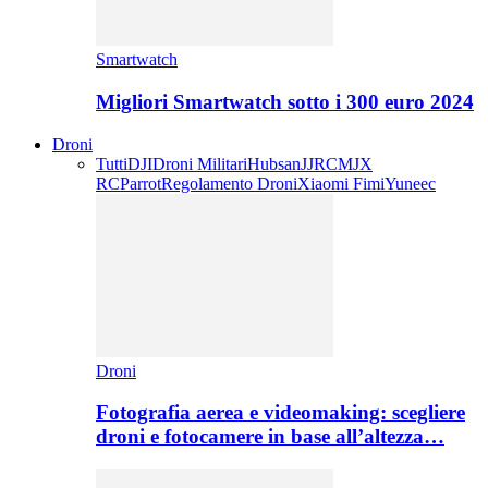
Smartwatch
Migliori Smartwatch sotto i 300 euro 2024
Droni
Tutti
DJI
Droni Militari
Hubsan
JJRC
MJX
RC
Parrot
Regolamento Droni
Xiaomi Fimi
Yuneec
Droni
Fotografia aerea e videomaking: scegliere
droni e fotocamere in base all’altezza…