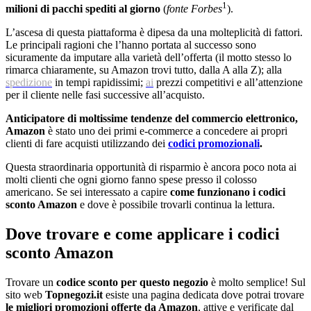
1
milioni di pacchi spediti al giorno
(
fonte Forbes
).
L’ascesa di questa piattaforma è dipesa da una molteplicità di fattori.
Le principali ragioni che l’hanno portata al successo sono
sicuramente da imputare alla varietà dell’offerta (il motto stesso lo
rimarca chiaramente, su Amazon trovi tutto, dalla A alla Z); alla
spedizione
in tempi rapidissimi;
ai
prezzi competitivi e all’attenzione
per il cliente nelle fasi successive all’acquisto.
Anticipatore di moltissime tendenze del commercio elettronico,
Amazon
è stato uno dei primi e-commerce a concedere ai propri
clienti di fare acquisti utilizzando dei
codici promozionali
.
Questa straordinaria opportunità di risparmio è ancora poco nota ai
molti clienti che ogni giorno fanno spese presso il colosso
americano. Se sei interessato a capire
come funzionano i codici
sconto Amazon
e dove è possibile trovarli continua la lettura.
Dove trovare e come applicare i codici
sconto Amazon
Trovare un
codice sconto per questo negozio
è molto semplice! Sul
sito web
Topnegozi.it
esiste una pagina dedicata dove potrai trovare
le migliori promozioni offerte da Amazon
, attive e verificate dal