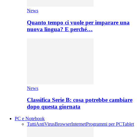
News
Quanto tempo ci vuole per imparare una
nuova lingua? E perché…
News
Classifica Serie B: cosa potrebbe cambiare
dopo questa giornata
PC e Notebook
Tutti
AntiVirus
Browser
Internet
Programmi per PC
Tablet