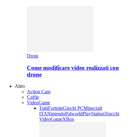
Droni
Come modificare video realizzati con
drone
Altro
Action Cam
Cuffie
VideoGame
Tutti
Fortnite
Giochi PC
Minecraft
ITA
Nintendo
Palworld
PlayStation
Trucchi
VideoGame
XBox