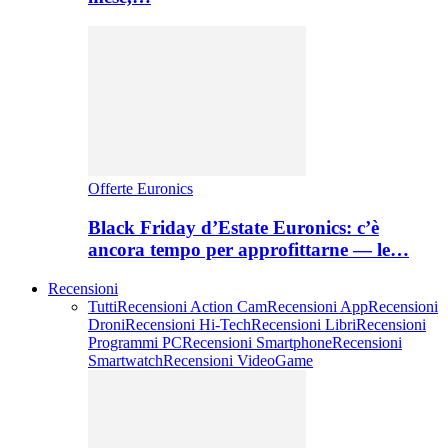
Offerte Euronics
Black Friday d’Estate Euronics: c’è
ancora tempo per approfittarne — le…
Recensioni
Tutti
Recensioni Action Cam
Recensioni App
Recensioni
Droni
Recensioni Hi-Tech
Recensioni Libri
Recensioni
Programmi PC
Recensioni Smartphone
Recensioni
Smartwatch
Recensioni VideoGame