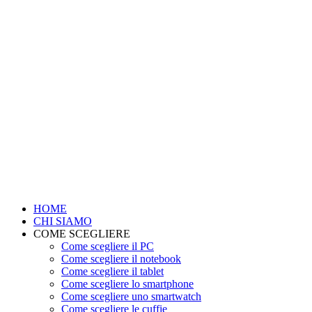
HOME
CHI SIAMO
COME SCEGLIERE
Come scegliere il PC
Come scegliere il notebook
Come scegliere il tablet
Come scegliere lo smartphone
Come scegliere uno smartwatch
Come scegliere le cuffie