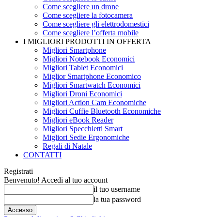
Come scegliere un drone
Come scegliere la fotocamera
Come scegliere gli elettrodomestici
Come scegliere l’offerta mobile
I MIGLIORI PRODOTTI IN OFFERTA
Migliori Smartphone
Migliori Notebook Economici
Migliori Tablet Economici
Miglior Smartphone Economico
Migliori Smartwatch Economici
Migliori Droni Economici
Migliori Action Cam Economiche
Migliori Cuffie Bluetooth Economiche
Migliori eBook Reader
Migliori Specchietti Smart
Migliori Sedie Ergonomiche
Regali di Natale
CONTATTI
Registrati
Benvenuto! Accedi al tuo account
il tuo username
la tua password