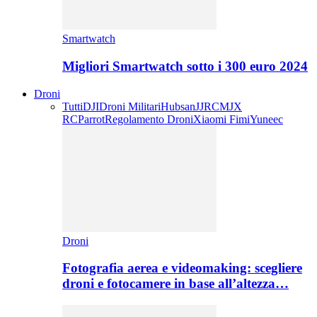
Smartwatch
Migliori Smartwatch sotto i 300 euro 2024
Droni
Tutti
DJI
Droni Militari
Hubsan
JJRC
MJX
RC
Parrot
Regolamento Droni
Xiaomi Fimi
Yuneec
Droni
Fotografia aerea e videomaking: scegliere
droni e fotocamere in base all’altezza…