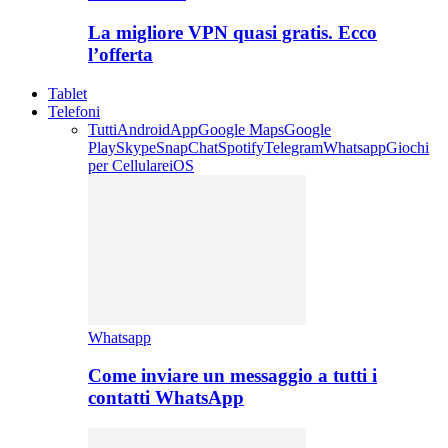
La migliore VPN quasi gratis. Ecco
l’offerta
Tablet
Telefoni
Tutti
Android
App
Google Maps
Google
Play
Skype
SnapChat
Spotify
Telegram
Whatsapp
Giochi
per Cellulare
iOS
Whatsapp
Come inviare un messaggio a tutti i
contatti WhatsApp