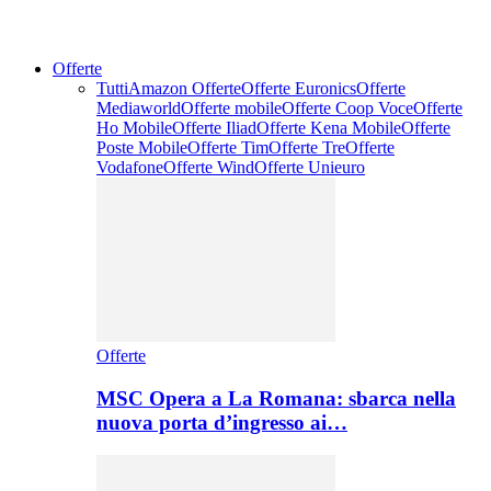
Offerte
Tutti
Amazon Offerte
Offerte Euronics
Offerte
Mediaworld
Offerte mobile
Offerte Coop Voce
Offerte
Ho Mobile
Offerte Iliad
Offerte Kena Mobile
Offerte
Poste Mobile
Offerte Tim
Offerte Tre
Offerte
Vodafone
Offerte Wind
Offerte Unieuro
Offerte
MSC Opera a La Romana: sbarca nella
nuova porta d’ingresso ai…