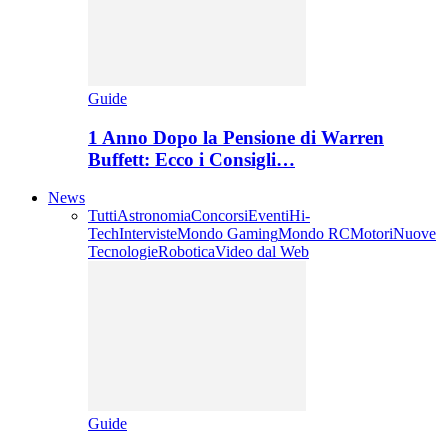
Guide
1 Anno Dopo la Pensione di Warren
Buffett: Ecco i Consigli…
News
Tutti
Astronomia
Concorsi
Eventi
Hi-
Tech
Interviste
Mondo Gaming
Mondo RC
Motori
Nuove
Tecnologie
Robotica
Video dal Web
Guide