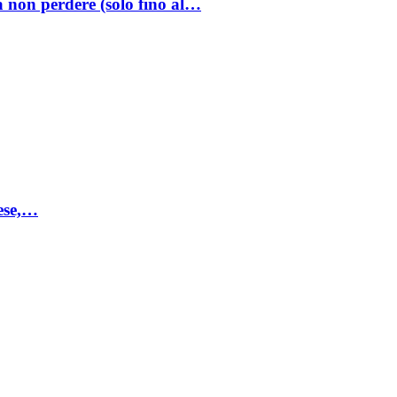
a non perdere (solo fino al…
mese,…