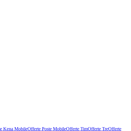
te Kena Mobile
Offerte Poste Mobile
Offerte Tim
Offerte Tre
Offerte