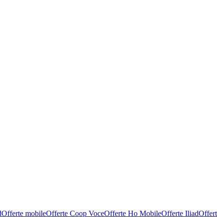
d
Offerte mobile
Offerte Coop Voce
Offerte Ho Mobile
Offerte Iliad
Offer