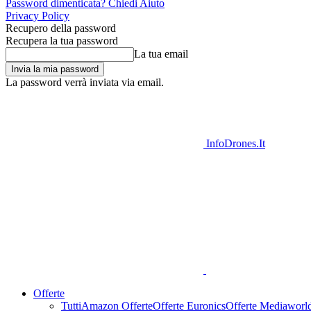
Password dimenticata? Chiedi Aiuto
Privacy Policy
Recupero della password
Recupera la tua password
La tua email
La password verrà inviata via email.
InfoDrones.It
Offerte
Tutti
Amazon Offerte
Offerte Euronics
Offerte Mediaworl