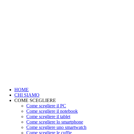
HOME
CHI SIAMO
COME SCEGLIERE
Come scegliere il PC
Come scegliere il notebook
Come scegliere il tablet
Come scegliere lo smartphone
Come scegliere uno smartwatch
Come scegliere le cuffie