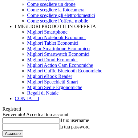
Come scegliere un drone
Come scegliere la fotocamera
Come scegliere gli elettrodomestici
Come scegliere l’offerta mobile
I MIGLIORI PRODOTTI IN OFFERTA
Migliori Smartphone
Migliori Notebook Economici
Migliori Tablet Economici
Miglior Smartphone Economico
Migliori Smartwatch Economici
Migliori Droni Economici
Migliori Action Cam Economiche
Migliori Cuffie Bluetooth Economiche
Migliori eBook Reader
Migliori Specchietti Smart
Migliori Sedie Ergonomiche
Regali di Natale
CONTATTI
Registrati
Benvenuto! Accedi al tuo account
il tuo username
la tua password