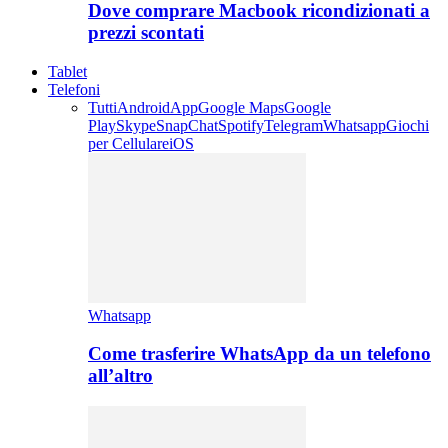
Dove comprare Macbook ricondizionati a
prezzi scontati
Tablet
Telefoni
Tutti
Android
App
Google Maps
Google
Play
Skype
SnapChat
Spotify
Telegram
Whatsapp
Giochi
per Cellulare
iOS
Whatsapp
Come trasferire WhatsApp da un telefono
all’altro