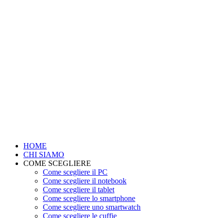
HOME
CHI SIAMO
COME SCEGLIERE
Come scegliere il PC
Come scegliere il notebook
Come scegliere il tablet
Come scegliere lo smartphone
Come scegliere uno smartwatch
Come scegliere le cuffie