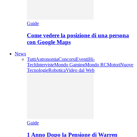
Guide
Come vedere la posizione di una persona
con Google Maps
News
Tutti
Astronomia
Concorsi
Eventi
Hi-
Tech
Interviste
Mondo Gaming
Mondo RC
Motori
Nuove
Tecnologie
Robotica
Video dal Web
Guide
1 Anno Dopo la Pensione di Warren