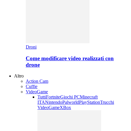
Droni
Come modificare video realizzati con
drone
Altro
Action Cam
Cuffie
VideoGame
Tutti
Fortnite
Giochi PC
Minecraft
ITA
Nintendo
Palworld
PlayStation
Trucchi
VideoGame
XBox