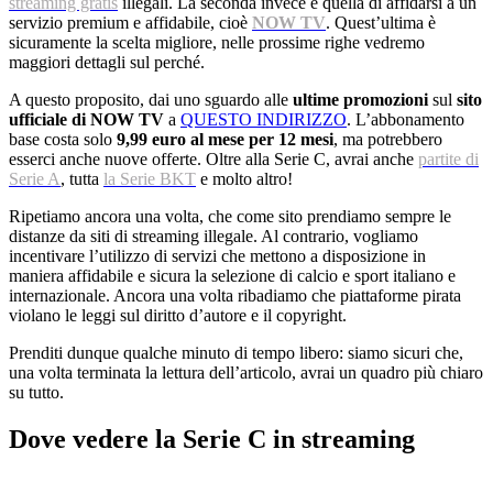
streaming gratis
illegali. La seconda invece è quella di affidarsi a un
servizio premium e affidabile, cioè
NOW TV
. Quest’ultima è
sicuramente la scelta migliore, nelle prossime righe vedremo
maggiori dettagli sul perché.
A questo proposito, dai uno sguardo alle
ultime promozioni
sul
sito
ufficiale di NOW TV
a
QUESTO INDIRIZZO
. L’abbonamento
base costa solo
9,99 euro al mese per 12 mesi
, ma potrebbero
esserci anche nuove offerte. Oltre alla Serie C, avrai anche
partite di
Serie A
, tutta
la Serie BKT
e molto altro!
Ripetiamo ancora una volta, che come sito prendiamo sempre le
distanze da siti di streaming illegale. Al contrario, vogliamo
incentivare l’utilizzo di servizi che mettono a disposizione in
maniera affidabile e sicura la selezione di calcio e sport italiano e
internazionale. Ancora una volta ribadiamo che piattaforme pirata
violano le leggi sul diritto d’autore e il copyright.
Prenditi dunque qualche minuto di tempo libero: siamo sicuri che,
una volta terminata la lettura dell’articolo, avrai un quadro più chiaro
su tutto.
Dove vedere la Serie C in streaming