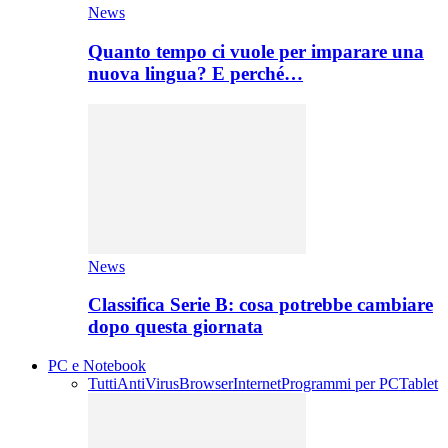
News
Quanto tempo ci vuole per imparare una
nuova lingua? E perché…
News
Classifica Serie B: cosa potrebbe cambiare
dopo questa giornata
PC e Notebook
Tutti
AntiVirus
Browser
Internet
Programmi per PC
Tablet