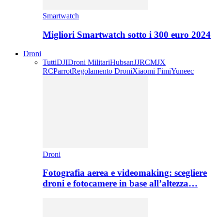
Smartwatch
Migliori Smartwatch sotto i 300 euro 2024
Droni
Tutti
DJI
Droni Militari
Hubsan
JJRC
MJX
RC
Parrot
Regolamento Droni
Xiaomi Fimi
Yuneec
Droni
Fotografia aerea e videomaking: scegliere
droni e fotocamere in base all’altezza…