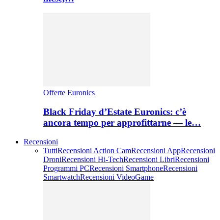
Offerte Euronics
Black Friday d’Estate Euronics: c’è
ancora tempo per approfittarne — le…
Recensioni
Tutti
Recensioni Action Cam
Recensioni App
Recensioni
Droni
Recensioni Hi-Tech
Recensioni Libri
Recensioni
Programmi PC
Recensioni Smartphone
Recensioni
Smartwatch
Recensioni VideoGame