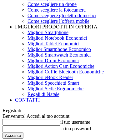
Come scegliere un drone
Come scegliere la fotocamera
Come scegliere gli elettrodomestici
Come scegliere l’offerta mobile
I MIGLIORI PRODOTTI IN OFFERTA
Migliori Smartphone
Migliori Notebook Economici
Migliori Tablet Economici
Miglior Smartphone Economico
Migliori Smartwatch Economici
Migliori Droni Economici
Migliori Action Cam Economiche
Migliori Cuffie Bluetooth Economiche
Migliori eBook Reader
Migliori Specchietti Smart
Migliori Sedie Ergonomiche
Regali di Natale
CONTATTI
Registrati
Benvenuto! Accedi al tuo account
il tuo username
la tua password