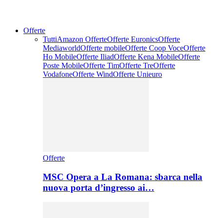
Offerte
Tutti
Amazon Offerte
Offerte Euronics
Offerte
Mediaworld
Offerte mobile
Offerte Coop Voce
Offerte
Ho Mobile
Offerte Iliad
Offerte Kena Mobile
Offerte
Poste Mobile
Offerte Tim
Offerte Tre
Offerte
Vodafone
Offerte Wind
Offerte Unieuro
Offerte
MSC Opera a La Romana: sbarca nella
nuova porta d’ingresso ai…