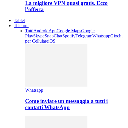
La migliore VPN quasi gratis. Ecco
l’offerta
Tablet
Telefoni
Tutti
Android
App
Google Maps
Google
Play
Skype
SnapChat
Spotify
Telegram
Whatsapp
Giochi
per Cellulare
iOS
Whatsapp
Come inviare un messaggio a tutti i
contatti WhatsApp