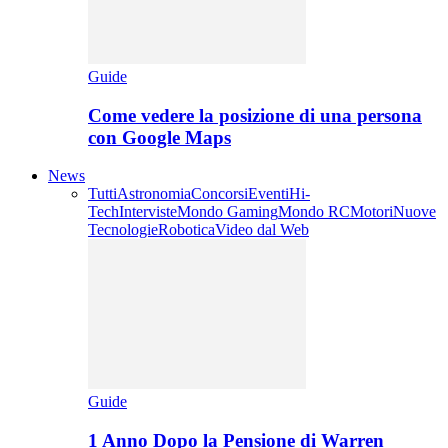
Guide
Come vedere la posizione di una persona
con Google Maps
News
Tutti
Astronomia
Concorsi
Eventi
Hi-
Tech
Interviste
Mondo Gaming
Mondo RC
Motori
Nuove
Tecnologie
Robotica
Video dal Web
Guide
1 Anno Dopo la Pensione di Warren