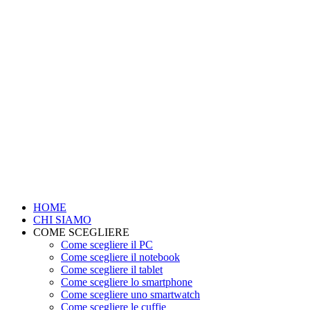
HOME
CHI SIAMO
COME SCEGLIERE
Come scegliere il PC
Come scegliere il notebook
Come scegliere il tablet
Come scegliere lo smartphone
Come scegliere uno smartwatch
Come scegliere le cuffie