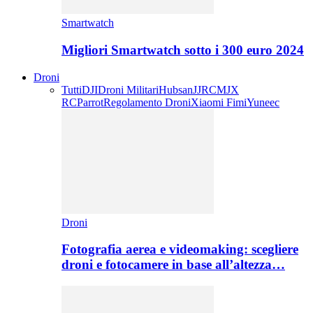
Smartwatch
Migliori Smartwatch sotto i 300 euro 2024
Droni
Tutti
DJI
Droni Militari
Hubsan
JJRC
MJX
RC
Parrot
Regolamento Droni
Xiaomi Fimi
Yuneec
Droni
Fotografia aerea e videomaking: scegliere
droni e fotocamere in base all’altezza…