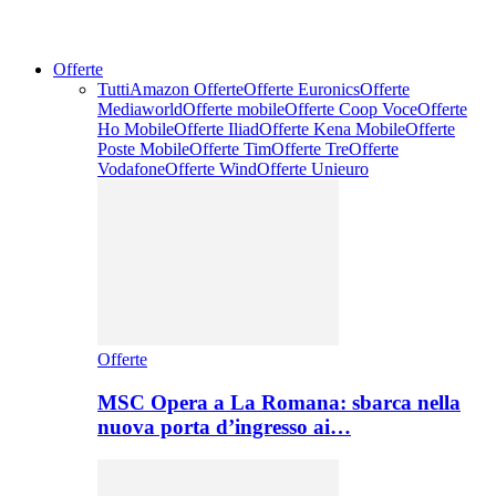
Offerte
Tutti
Amazon Offerte
Offerte Euronics
Offerte
Mediaworld
Offerte mobile
Offerte Coop Voce
Offerte
Ho Mobile
Offerte Iliad
Offerte Kena Mobile
Offerte
Poste Mobile
Offerte Tim
Offerte Tre
Offerte
Vodafone
Offerte Wind
Offerte Unieuro
Offerte
MSC Opera a La Romana: sbarca nella
nuova porta d’ingresso ai…