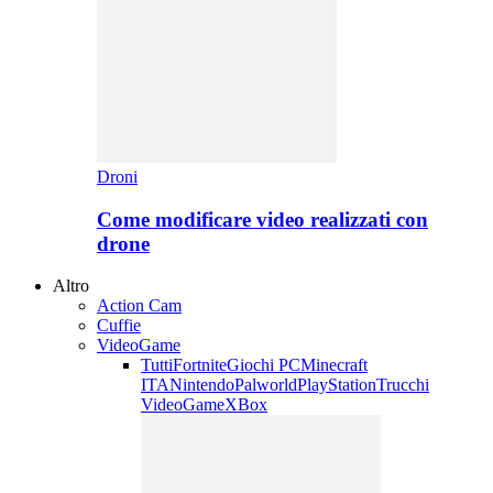
Droni
Come modificare video realizzati con
drone
Altro
Action Cam
Cuffie
VideoGame
Tutti
Fortnite
Giochi PC
Minecraft
ITA
Nintendo
Palworld
PlayStation
Trucchi
VideoGame
XBox