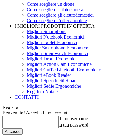
Come scegliere un drone
Come scegliere la fotocamera
Come scegliere gli elettrodomestici
Come scegliere l’offerta mobile
I MIGLIORI PRODOTTI IN OFFERTA
Migliori Smartphone
Migliori Notebook Economici
Migliori Tablet Economici
Miglior Smartphone Economico
Migliori Smartwatch Economici
Migliori Droni Economici
Migliori Action Cam Economiche
Migliori Cuffie Bluetooth Economiche
Migliori eBook Reader
Migliori Specchietti Smart
Migliori Sedie Ergonomiche
Regali di Natale
CONTATTI
Registrati
Benvenuto! Accedi al tuo account
il tuo username
la tua password