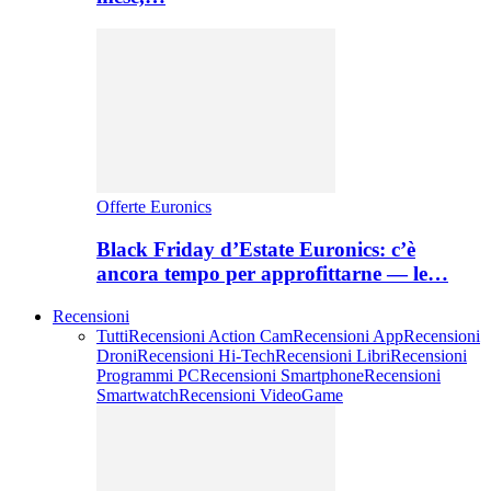
Offerte Euronics
Black Friday d’Estate Euronics: c’è
ancora tempo per approfittarne — le…
Recensioni
Tutti
Recensioni Action Cam
Recensioni App
Recensioni
Droni
Recensioni Hi-Tech
Recensioni Libri
Recensioni
Programmi PC
Recensioni Smartphone
Recensioni
Smartwatch
Recensioni VideoGame