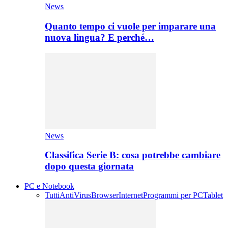
News
Quanto tempo ci vuole per imparare una
nuova lingua? E perché…
News
Classifica Serie B: cosa potrebbe cambiare
dopo questa giornata
PC e Notebook
Tutti
AntiVirus
Browser
Internet
Programmi per PC
Tablet