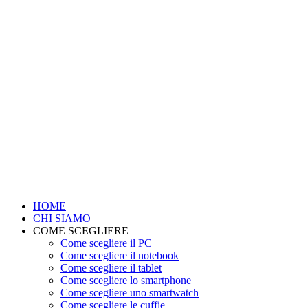
HOME
CHI SIAMO
COME SCEGLIERE
Come scegliere il PC
Come scegliere il notebook
Come scegliere il tablet
Come scegliere lo smartphone
Come scegliere uno smartwatch
Come scegliere le cuffie