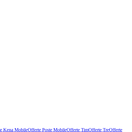
te Kena Mobile
Offerte Poste Mobile
Offerte Tim
Offerte Tre
Offerte