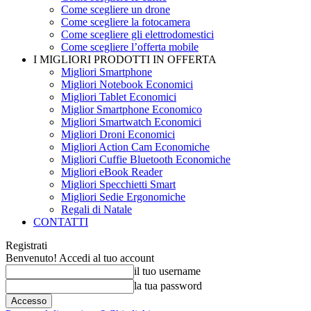
Come scegliere un drone
Come scegliere la fotocamera
Come scegliere gli elettrodomestici
Come scegliere l’offerta mobile
I MIGLIORI PRODOTTI IN OFFERTA
Migliori Smartphone
Migliori Notebook Economici
Migliori Tablet Economici
Miglior Smartphone Economico
Migliori Smartwatch Economici
Migliori Droni Economici
Migliori Action Cam Economiche
Migliori Cuffie Bluetooth Economiche
Migliori eBook Reader
Migliori Specchietti Smart
Migliori Sedie Ergonomiche
Regali di Natale
CONTATTI
Registrati
Benvenuto! Accedi al tuo account
il tuo username
la tua password