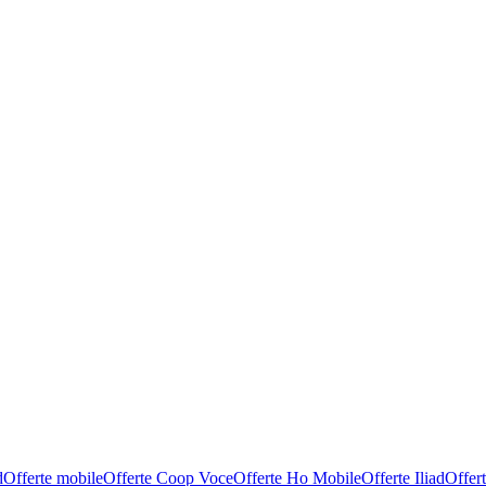
d
Offerte mobile
Offerte Coop Voce
Offerte Ho Mobile
Offerte Iliad
Offer