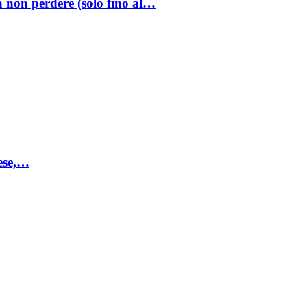
a non perdere (solo fino al…
mese,…