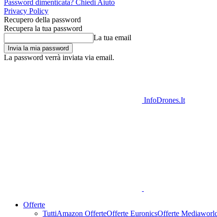
Password dimenticata? Chiedi Aiuto
Privacy Policy
Recupero della password
Recupera la tua password
La tua email
La password verrà inviata via email.
InfoDrones.It
Offerte
Tutti
Amazon Offerte
Offerte Euronics
Offerte Mediaworl