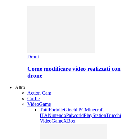
Droni
Come modificare video realizzati con
drone
Altro
Action Cam
Cuffie
VideoGame
Tutti
Fortnite
Giochi PC
Minecraft
ITA
Nintendo
Palworld
PlayStation
Trucchi
VideoGame
XBox