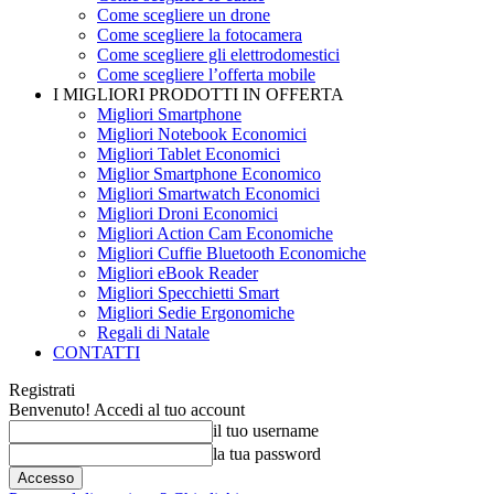
Come scegliere un drone
Come scegliere la fotocamera
Come scegliere gli elettrodomestici
Come scegliere l’offerta mobile
I MIGLIORI PRODOTTI IN OFFERTA
Migliori Smartphone
Migliori Notebook Economici
Migliori Tablet Economici
Miglior Smartphone Economico
Migliori Smartwatch Economici
Migliori Droni Economici
Migliori Action Cam Economiche
Migliori Cuffie Bluetooth Economiche
Migliori eBook Reader
Migliori Specchietti Smart
Migliori Sedie Ergonomiche
Regali di Natale
CONTATTI
Registrati
Benvenuto! Accedi al tuo account
il tuo username
la tua password