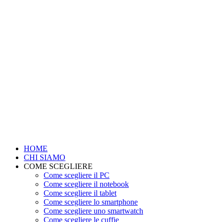
HOME
CHI SIAMO
COME SCEGLIERE
Come scegliere il PC
Come scegliere il notebook
Come scegliere il tablet
Come scegliere lo smartphone
Come scegliere uno smartwatch
Come scegliere le cuffie