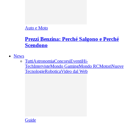
Auto e Moto
Prezzi Benzina: Perché Salgono e Perché
Scendono
News
Tutti
Astronomia
Concorsi
Eventi
Hi-
Tech
Interviste
Mondo Gaming
Mondo RC
Motori
Nuove
Tecnologie
Robotica
Video dal Web
Guide