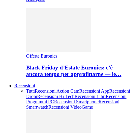
Offerte Euronics
Black Friday d’Estate Euronics: c’è
ancora tempo per approfittarne — le…
Recensioni
Tutti
Recensioni Action Cam
Recensioni App
Recensioni
Droni
Recensioni Hi-Tech
Recensioni Libri
Recensioni
Programmi PC
Recensioni Smartphone
Recensioni
Smartwatch
Recensioni VideoGame