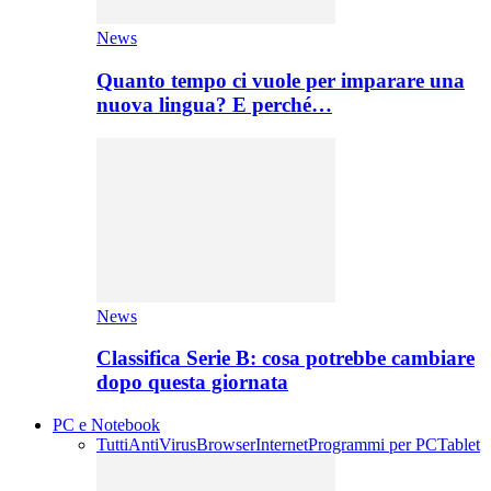
News
Quanto tempo ci vuole per imparare una
nuova lingua? E perché…
News
Classifica Serie B: cosa potrebbe cambiare
dopo questa giornata
PC e Notebook
Tutti
AntiVirus
Browser
Internet
Programmi per PC
Tablet