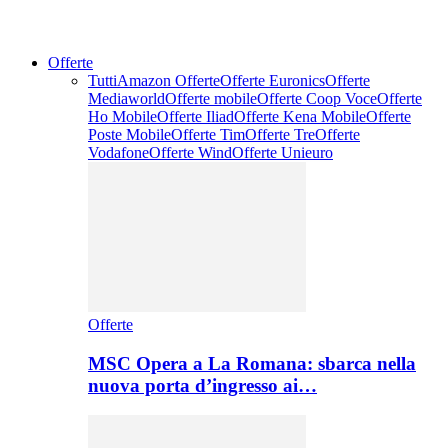
Offerte
Tutti
Amazon Offerte
Offerte Euronics
Offerte
Mediaworld
Offerte mobile
Offerte Coop Voce
Offerte
Ho Mobile
Offerte Iliad
Offerte Kena Mobile
Offerte
Poste Mobile
Offerte Tim
Offerte Tre
Offerte
Vodafone
Offerte Wind
Offerte Unieuro
Offerte
MSC Opera a La Romana: sbarca nella
nuova porta d’ingresso ai…