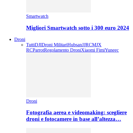
Smartwatch
Migliori Smartwatch sotto i 300 euro 2024
Droni
Tutti
DJI
Droni Militari
Hubsan
JJRC
MJX
RC
Parrot
Regolamento Droni
Xiaomi Fimi
Yuneec
Droni
Fotografia aerea e videomaking: scegliere
droni e fotocamere in base all’altezza…