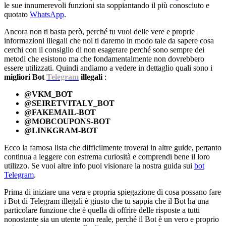
le sue innumerevoli funzioni sta soppiantando il più conosciuto e
quotato
WhatsApp
.
Ancora non ti basta però, perché tu vuoi delle vere e proprie
informazioni illegali che noi ti daremo in modo tale da sapere cosa
cerchi con il consiglio di non esagerare perché sono sempre dei
metodi che esistono ma che fondamentalmente non dovrebbero
essere utilizzati. Quindi andiamo a vedere in dettaglio quali sono i
migliori Bot
Telegram
illegali
:
@VKM_BOT
@SEIRETVITALY_BOT
@FAKEMAIL-BOT
@MOBCOUPONS-BOT
@LINKGRAM-BOT
Ecco la famosa lista che difficilmente troverai in altre guide, pertanto
continua a leggere con estrema curiosità e comprendi bene il loro
utilizzo. Se vuoi altre info puoi visionare la nostra guida sui
bot
Telegram
.
Prima di iniziare una vera e propria spiegazione di cosa possano fare
i Bot di Telegram illegali è giusto che tu sappia che il Bot ha una
particolare funzione che è quella di offrire delle risposte a tutti
nonostante sia un utente non reale, perché il Bot è un vero e proprio