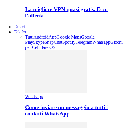
La migliore VPN quasi gratis. Ecco
l’offerta
Tablet
Telefoni
Tutti
Android
App
Google Maps
Google
Play
Skype
SnapChat
Spotify
Telegram
Whatsapp
Giochi
per Cellulare
iOS
Whatsapp
Come inviare un messaggio a tutti i
contatti WhatsApp