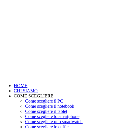
HOME
CHI SIAMO
COME SCEGLIERE
Come scegliere il PC
Come scegliere il notebook
Come scegliere il tablet
Come scegliere lo smartphone
Come scegliere uno smartwatch
Come scegliere le cuffie