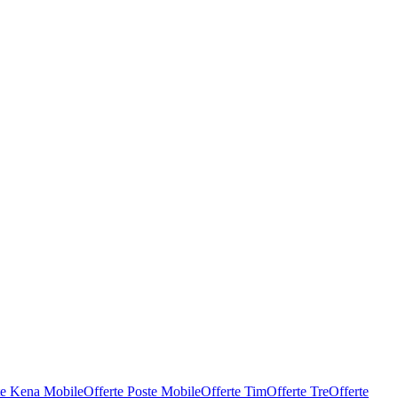
te Kena Mobile
Offerte Poste Mobile
Offerte Tim
Offerte Tre
Offerte