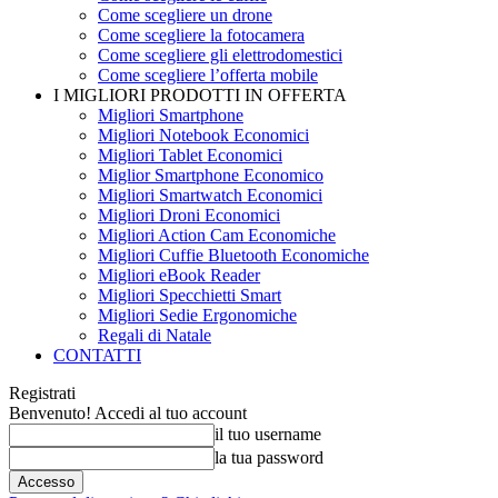
Come scegliere un drone
Come scegliere la fotocamera
Come scegliere gli elettrodomestici
Come scegliere l’offerta mobile
I MIGLIORI PRODOTTI IN OFFERTA
Migliori Smartphone
Migliori Notebook Economici
Migliori Tablet Economici
Miglior Smartphone Economico
Migliori Smartwatch Economici
Migliori Droni Economici
Migliori Action Cam Economiche
Migliori Cuffie Bluetooth Economiche
Migliori eBook Reader
Migliori Specchietti Smart
Migliori Sedie Ergonomiche
Regali di Natale
CONTATTI
Registrati
Benvenuto! Accedi al tuo account
il tuo username
la tua password