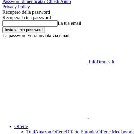
Password dimenticata? Chiedi Aiuto
Privacy Policy
Recupero della password
Recupera la tua password
La tua email
La password verrà inviata via email.
InfoDrones.It
Offerte
Tutti
Amazon Offerte
Offerte Euronics
Offerte Mediaworl