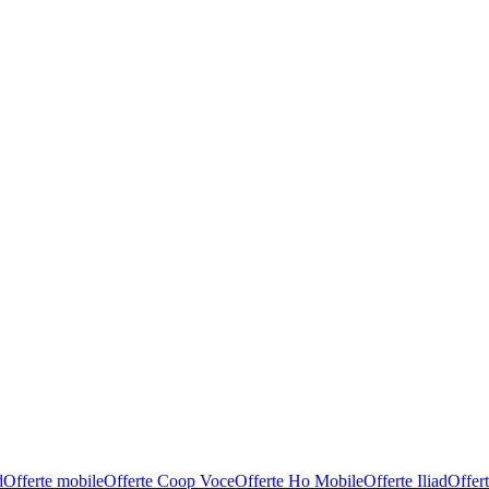
d
Offerte mobile
Offerte Coop Voce
Offerte Ho Mobile
Offerte Iliad
Offer