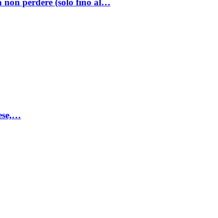
a non perdere (solo fino al…
mese,…