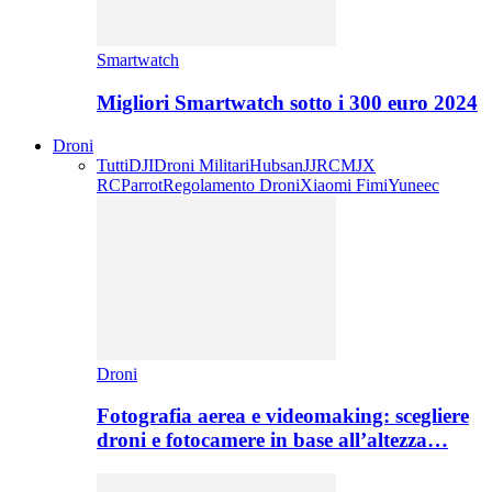
Smartwatch
Migliori Smartwatch sotto i 300 euro 2024
Droni
Tutti
DJI
Droni Militari
Hubsan
JJRC
MJX
RC
Parrot
Regolamento Droni
Xiaomi Fimi
Yuneec
Droni
Fotografia aerea e videomaking: scegliere
droni e fotocamere in base all’altezza…