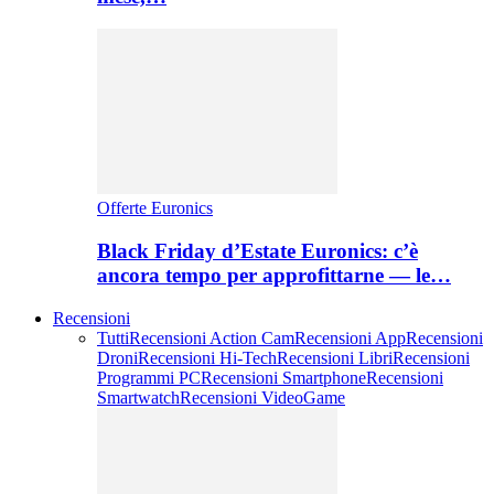
Offerte Euronics
Black Friday d’Estate Euronics: c’è
ancora tempo per approfittarne — le…
Recensioni
Tutti
Recensioni Action Cam
Recensioni App
Recensioni
Droni
Recensioni Hi-Tech
Recensioni Libri
Recensioni
Programmi PC
Recensioni Smartphone
Recensioni
Smartwatch
Recensioni VideoGame