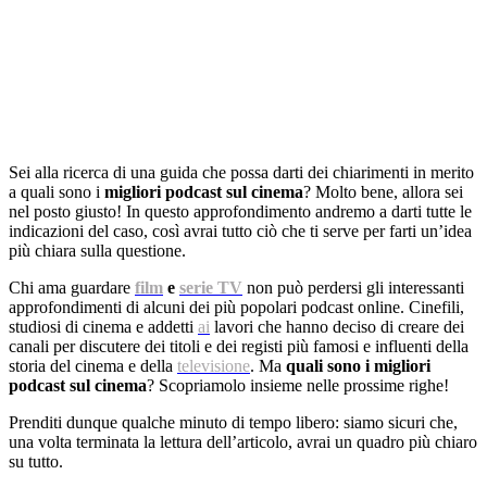
Sei alla ricerca di una guida che possa darti dei chiarimenti in merito
a quali sono i
migliori podcast sul cinema
? Molto bene, allora sei
nel posto giusto! In questo approfondimento andremo a darti tutte le
indicazioni del caso, così avrai tutto ciò che ti serve per farti un’idea
più chiara sulla questione.
Chi ama guardare
film
e
serie TV
non può perdersi gli interessanti
approfondimenti di alcuni dei più popolari podcast online. Cinefili,
studiosi di cinema e addetti
ai
lavori che hanno deciso di creare dei
canali per discutere dei titoli e dei registi più famosi e influenti della
storia del cinema e della
televisione
. Ma
quali sono i migliori
podcast sul cinema
? Scopriamolo insieme nelle prossime righe!
Prenditi dunque qualche minuto di tempo libero: siamo sicuri che,
una volta terminata la lettura dell’articolo, avrai un quadro più chiaro
su tutto.