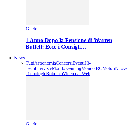
Guide
1 Anno Dopo la Pensione di Warren
Buffett: Ecco i Consigli…
News
Tutti
Astronomia
Concorsi
Eventi
Hi-
Tech
Interviste
Mondo Gaming
Mondo RC
Motori
Nuove
Tecnologie
Robotica
Video dal Web
Guide