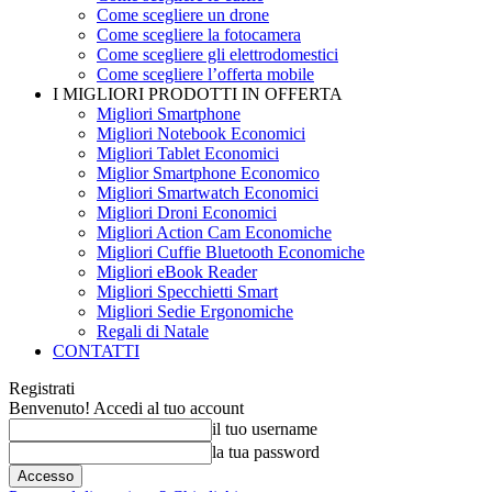
Come scegliere un drone
Come scegliere la fotocamera
Come scegliere gli elettrodomestici
Come scegliere l’offerta mobile
I MIGLIORI PRODOTTI IN OFFERTA
Migliori Smartphone
Migliori Notebook Economici
Migliori Tablet Economici
Miglior Smartphone Economico
Migliori Smartwatch Economici
Migliori Droni Economici
Migliori Action Cam Economiche
Migliori Cuffie Bluetooth Economiche
Migliori eBook Reader
Migliori Specchietti Smart
Migliori Sedie Ergonomiche
Regali di Natale
CONTATTI
Registrati
Benvenuto! Accedi al tuo account
il tuo username
la tua password