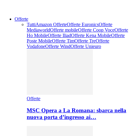
Offerte
Tutti
Amazon Offerte
Offerte Euronics
Offerte
Mediaworld
Offerte mobile
Offerte Coop Voce
Offerte
Ho Mobile
Offerte Iliad
Offerte Kena Mobile
Offerte
Poste Mobile
Offerte Tim
Offerte Tre
Offerte
Vodafone
Offerte Wind
Offerte Unieuro
Offerte
MSC Opera a La Romana: sbarca nella
nuova porta d’ingresso ai…