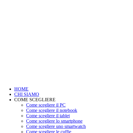
HOME
CHI SIAMO
COME SCEGLIERE
Come scegliere il PC
Come scegliere il notebook
Come scegliere il tablet
Come scegliere lo smartphone
Come scegliere uno smartwatch
Come scegliere le cuffie