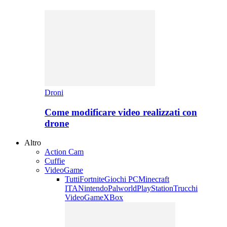
Droni
Come modificare video realizzati con
drone
Altro
Action Cam
Cuffie
VideoGame
Tutti
Fortnite
Giochi PC
Minecraft
ITA
Nintendo
Palworld
PlayStation
Trucchi
VideoGame
XBox