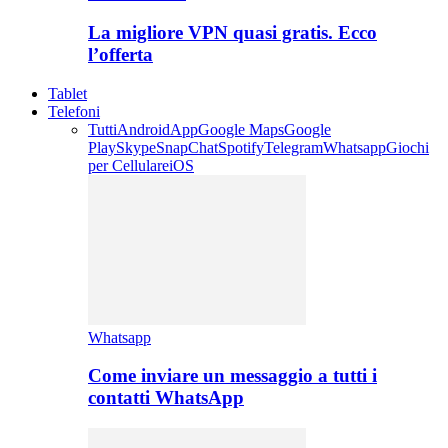
La migliore VPN quasi gratis. Ecco
l’offerta
Tablet
Telefoni
Tutti
Android
App
Google Maps
Google
Play
Skype
SnapChat
Spotify
Telegram
Whatsapp
Giochi
per Cellulare
iOS
Whatsapp
Come inviare un messaggio a tutti i
contatti WhatsApp