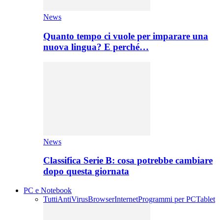
News
Quanto tempo ci vuole per imparare una
nuova lingua? E perché…
News
Classifica Serie B: cosa potrebbe cambiare
dopo questa giornata
PC e Notebook
Tutti
AntiVirus
Browser
Internet
Programmi per PC
Tablet