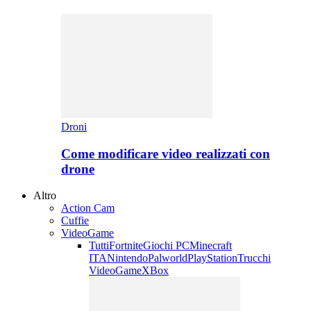
Droni
Come modificare video realizzati con
drone
Altro
Action Cam
Cuffie
VideoGame
Tutti
Fortnite
Giochi PC
Minecraft
ITA
Nintendo
Palworld
PlayStation
Trucchi
VideoGame
XBox