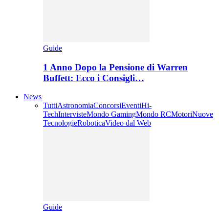
Guide
1 Anno Dopo la Pensione di Warren
Buffett: Ecco i Consigli…
News
Tutti
Astronomia
Concorsi
Eventi
Hi-
Tech
Interviste
Mondo Gaming
Mondo RC
Motori
Nuove
Tecnologie
Robotica
Video dal Web
Guide