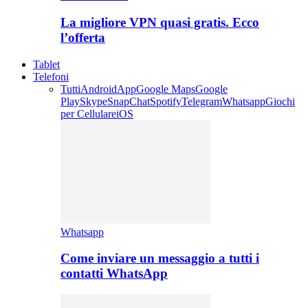
La migliore VPN quasi gratis. Ecco
l’offerta
Tablet
Telefoni
Tutti
Android
App
Google Maps
Google
Play
Skype
SnapChat
Spotify
Telegram
Whatsapp
Giochi
per Cellulare
iOS
Whatsapp
Come inviare un messaggio a tutti i
contatti WhatsApp