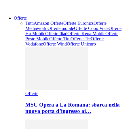
Offerte
Tutti
Amazon Offerte
Offerte Euronics
Offerte
Mediaworld
Offerte mobile
Offerte Coop Voce
Offerte
Ho Mobile
Offerte Iliad
Offerte Kena Mobile
Offerte
Poste Mobile
Offerte Tim
Offerte Tre
Offerte
Vodafone
Offerte Wind
Offerte Unieuro
Offerte
MSC Opera a La Romana: sbarca nella
nuova porta d’ingresso ai…