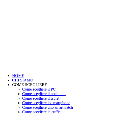
HOME
CHI SIAMO
COME SCEGLIERE
Come scegliere il PC
Come scegliere il notebook
Come scegliere il tablet
Come scegliere lo smartphone
Come scegliere uno smartwatch
Come scegliere le cuffie