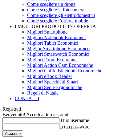
Come scegliere un drone
Come scegliere la fotocamera
Come scegliere gli elettrodomestici
Come scegliere l’offerta mobile
I MIGLIORI PRODOTTI IN OFFERTA
Migliori Smartphone
Migliori Notebook Economici
Migliori Tablet Economici
Miglior Smartphone Economico
Migliori Smartwatch Economici
Migliori Droni Economici
Migliori Action Cam Economiche
Migliori Cuffie Bluetooth Economiche
Migliori eBook Reader
Migliori Specchietti Smart
Migliori Sedie Ergonomiche
Regali di Natale
CONTATTI
Registrati
Benvenuto! Accedi al tuo account
il tuo username
la tua password