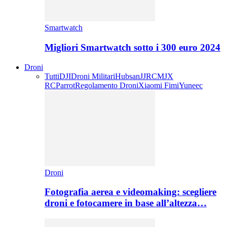
Smartwatch
Migliori Smartwatch sotto i 300 euro 2024
Droni
Tutti
DJI
Droni Militari
Hubsan
JJRC
MJX
RC
Parrot
Regolamento Droni
Xiaomi Fimi
Yuneec
Droni
Fotografia aerea e videomaking: scegliere
droni e fotocamere in base all’altezza…