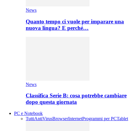
News
Quanto tempo ci vuole per imparare una
nuova lingua? E perché…
News
Classifica Serie B: cosa potrebbe cambiare
dopo questa giornata
PC e Notebook
Tutti
AntiVirus
Browser
Internet
Programmi per PC
Tablet