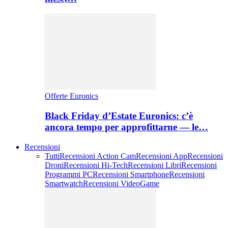
Offerte Euronics
Black Friday d’Estate Euronics: c’è
ancora tempo per approfittarne — le…
Recensioni
Tutti
Recensioni Action Cam
Recensioni App
Recensioni
Droni
Recensioni Hi-Tech
Recensioni Libri
Recensioni
Programmi PC
Recensioni Smartphone
Recensioni
Smartwatch
Recensioni VideoGame