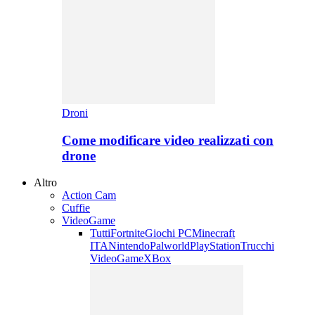
Droni
Come modificare video realizzati con
drone
Altro
Action Cam
Cuffie
VideoGame
Tutti
Fortnite
Giochi PC
Minecraft
ITA
Nintendo
Palworld
PlayStation
Trucchi
VideoGame
XBox