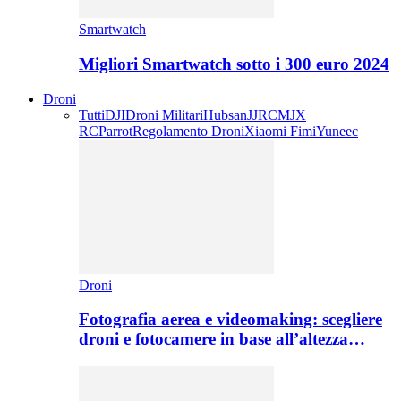
Smartwatch
Migliori Smartwatch sotto i 300 euro 2024
Droni
Tutti
DJI
Droni Militari
Hubsan
JJRC
MJX
RC
Parrot
Regolamento Droni
Xiaomi Fimi
Yuneec
Droni
Fotografia aerea e videomaking: scegliere
droni e fotocamere in base all’altezza…