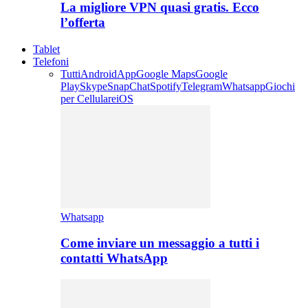
La migliore VPN quasi gratis. Ecco
l’offerta
Tablet
Telefoni
Tutti
Android
App
Google Maps
Google
Play
Skype
SnapChat
Spotify
Telegram
Whatsapp
Giochi
per Cellulare
iOS
Whatsapp
Come inviare un messaggio a tutti i
contatti WhatsApp