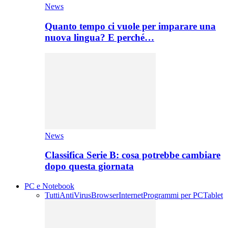
News
Quanto tempo ci vuole per imparare una
nuova lingua? E perché…
News
Classifica Serie B: cosa potrebbe cambiare
dopo questa giornata
PC e Notebook
Tutti
AntiVirus
Browser
Internet
Programmi per PC
Tablet