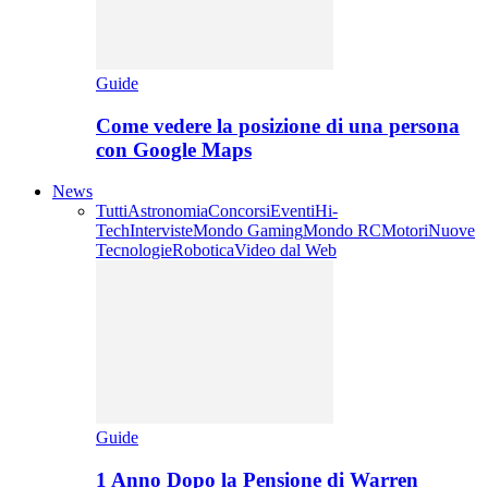
Guide
Come vedere la posizione di una persona
con Google Maps
News
Tutti
Astronomia
Concorsi
Eventi
Hi-
Tech
Interviste
Mondo Gaming
Mondo RC
Motori
Nuove
Tecnologie
Robotica
Video dal Web
Guide
1 Anno Dopo la Pensione di Warren