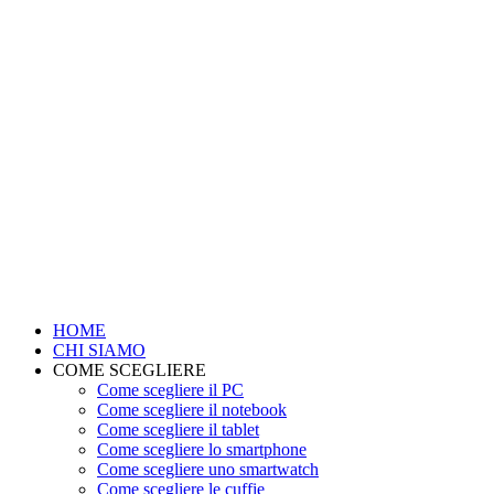
HOME
CHI SIAMO
COME SCEGLIERE
Come scegliere il PC
Come scegliere il notebook
Come scegliere il tablet
Come scegliere lo smartphone
Come scegliere uno smartwatch
Come scegliere le cuffie