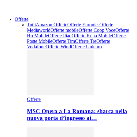
Offerte
Tutti
Amazon Offerte
Offerte Euronics
Offerte
Mediaworld
Offerte mobile
Offerte Coop Voce
Offerte
Ho Mobile
Offerte Iliad
Offerte Kena Mobile
Offerte
Poste Mobile
Offerte Tim
Offerte Tre
Offerte
Vodafone
Offerte Wind
Offerte Unieuro
Offerte
MSC Opera a La Romana: sbarca nella
nuova porta d’ingresso ai…