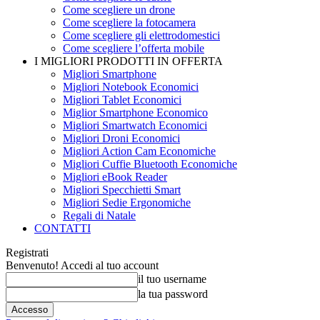
Come scegliere un drone
Come scegliere la fotocamera
Come scegliere gli elettrodomestici
Come scegliere l’offerta mobile
I MIGLIORI PRODOTTI IN OFFERTA
Migliori Smartphone
Migliori Notebook Economici
Migliori Tablet Economici
Miglior Smartphone Economico
Migliori Smartwatch Economici
Migliori Droni Economici
Migliori Action Cam Economiche
Migliori Cuffie Bluetooth Economiche
Migliori eBook Reader
Migliori Specchietti Smart
Migliori Sedie Ergonomiche
Regali di Natale
CONTATTI
Registrati
Benvenuto! Accedi al tuo account
il tuo username
la tua password