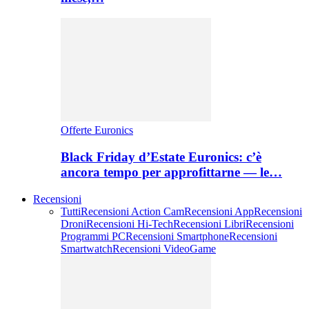
Offerte Euronics
Black Friday d’Estate Euronics: c’è
ancora tempo per approfittarne — le…
Recensioni
Tutti
Recensioni Action Cam
Recensioni App
Recensioni
Droni
Recensioni Hi-Tech
Recensioni Libri
Recensioni
Programmi PC
Recensioni Smartphone
Recensioni
Smartwatch
Recensioni VideoGame