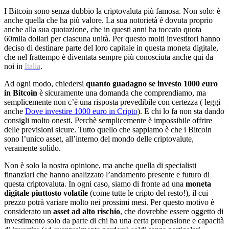
I Bitcoin sono senza dubbio la criptovaluta più famosa. Non solo: è
anche quella che ha più valore. La sua notorietà è dovuta proprio
anche alla sua quotazione, che in questi anni ha toccato quota
60mila dollari per ciascuna unità. Per questo molti investitori hanno
deciso di destinare parte del loro capitale in questa moneta digitale,
che nel frattempo è diventata sempre più conosciuta anche qui da
noi in
Italia
.
Ad ogni modo, chiedersi
quanto guadagno se investo 1000 euro
in Bitcoin
è sicuramente una domanda che comprendiamo, ma
semplicemente non c’è una risposta prevedibile con certezza ( leggi
anche
Dove investire 1000 euro in Cripto
). E chi lo fa non sta dando
consigli molto onesti. Perchè semplicemente è impossibile offrire
delle previsioni sicure. Tutto quello che sappiamo è che i Bitcoin
sono l’unico asset, all’interno del mondo delle criptovalute,
veramente solido.
Non è solo la nostra opinione, ma anche quella di specialisti
finanziari che hanno analizzato l’andamento presente e futuro di
questa criptovaluta. In ogni caso, siamo di fronte ad una
moneta
digitale piuttosto volatile
(come tutte le cripto del resto!), il cui
prezzo potrà variare molto nei prossimi mesi. Per questo motivo è
considerato un
asset ad alto rischio
, che dovrebbe essere oggetto di
investimento solo da parte di chi ha una certa propensione e capacità