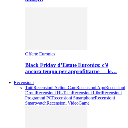
Offerte Euronics
Black Friday d’Estate Euronics: c’è
ancora tempo per approfittarne — le…
Recensioni
Tutti
Recensioni Action Cam
Recensioni App
Recensioni
Droni
Recensioni Hi-Tech
Recensioni Libri
Recensioni
Programmi PC
Recensioni Smartphone
Recensioni
Smartwatch
Recensioni VideoGame