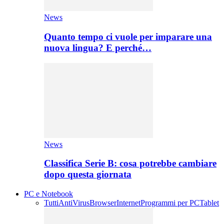
News
Quanto tempo ci vuole per imparare una
nuova lingua? E perché…
News
Classifica Serie B: cosa potrebbe cambiare
dopo questa giornata
PC e Notebook
Tutti
AntiVirus
Browser
Internet
Programmi per PC
Tablet