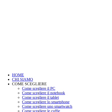
HOME
CHI SIAMO
COME SCEGLIERE
Come scegliere il PC
Come scegliere il notebook
Come scegliere il tablet
Come scegliere lo smartphone
Come scegliere uno smartwatch
Come scegliere le cuffie