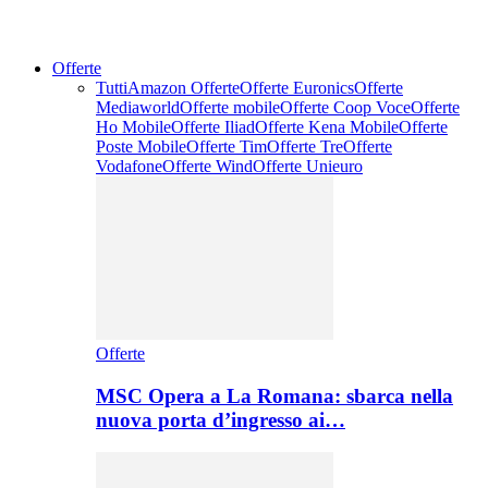
Offerte
Tutti
Amazon Offerte
Offerte Euronics
Offerte
Mediaworld
Offerte mobile
Offerte Coop Voce
Offerte
Ho Mobile
Offerte Iliad
Offerte Kena Mobile
Offerte
Poste Mobile
Offerte Tim
Offerte Tre
Offerte
Vodafone
Offerte Wind
Offerte Unieuro
Offerte
MSC Opera a La Romana: sbarca nella
nuova porta d’ingresso ai…