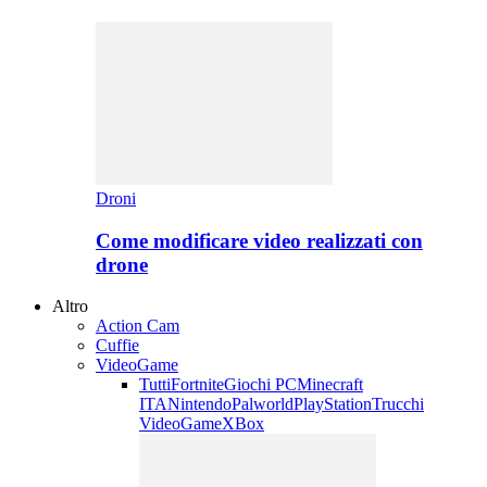
Droni
Come modificare video realizzati con
drone
Altro
Action Cam
Cuffie
VideoGame
Tutti
Fortnite
Giochi PC
Minecraft
ITA
Nintendo
Palworld
PlayStation
Trucchi
VideoGame
XBox