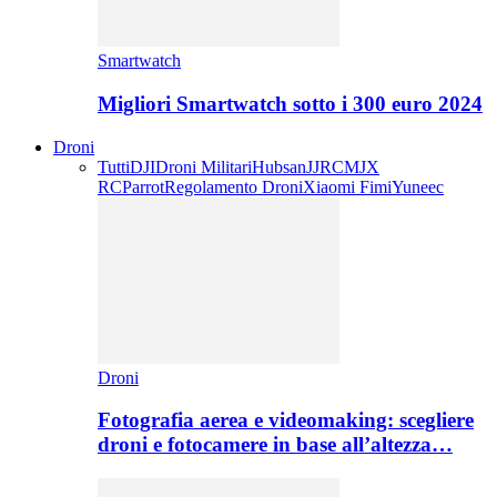
Smartwatch
Migliori Smartwatch sotto i 300 euro 2024
Droni
Tutti
DJI
Droni Militari
Hubsan
JJRC
MJX
RC
Parrot
Regolamento Droni
Xiaomi Fimi
Yuneec
Droni
Fotografia aerea e videomaking: scegliere
droni e fotocamere in base all’altezza…