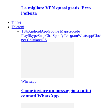
La migliore VPN quasi gratis. Ecco
l’offerta
Tablet
Telefoni
Tutti
Android
App
Google Maps
Google
Play
Skype
SnapChat
Spotify
Telegram
Whatsapp
Giochi
per Cellulare
iOS
Whatsapp
Come inviare un messaggio a tutti i
contatti WhatsApp