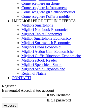
Come scegliere un drone
Come scegliere la fotocamera
Come scegliere gli elettrodomestici
Come scegliere l’offerta mobile
I MIGLIORI PRODOTTI IN OFFERTA
Migliori Smartphone
Migliori Notebook Economici
Migliori Tablet Economici
Miglior Smartphone Economico
Migliori Smartwatch Economici
Migliori Droni Economici
Migliori Action Cam Economiche
Migliori Cuffie Bluetooth Economiche
Migliori eBook Reader
Migliori Specchietti Smart
Migliori Sedie Ergonomiche
Regali di Natale
CONTATTI
Registrati
Benvenuto! Accedi al tuo account
il tuo username
la tua password