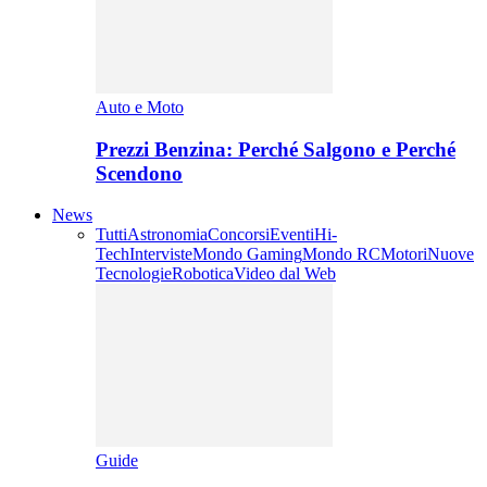
Auto e Moto
Prezzi Benzina: Perché Salgono e Perché
Scendono
News
Tutti
Astronomia
Concorsi
Eventi
Hi-
Tech
Interviste
Mondo Gaming
Mondo RC
Motori
Nuove
Tecnologie
Robotica
Video dal Web
Guide