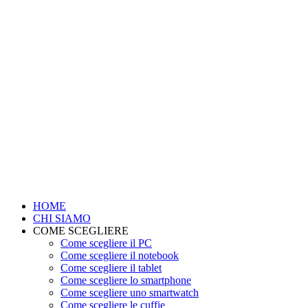
HOME
CHI SIAMO
COME SCEGLIERE
Come scegliere il PC
Come scegliere il notebook
Come scegliere il tablet
Come scegliere lo smartphone
Come scegliere uno smartwatch
Come scegliere le cuffie