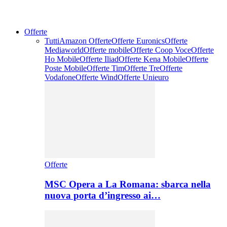
Offerte
Tutti
Amazon Offerte
Offerte Euronics
Offerte
Mediaworld
Offerte mobile
Offerte Coop Voce
Offerte
Ho Mobile
Offerte Iliad
Offerte Kena Mobile
Offerte
Poste Mobile
Offerte Tim
Offerte Tre
Offerte
Vodafone
Offerte Wind
Offerte Unieuro
Offerte
MSC Opera a La Romana: sbarca nella
nuova porta d’ingresso ai…