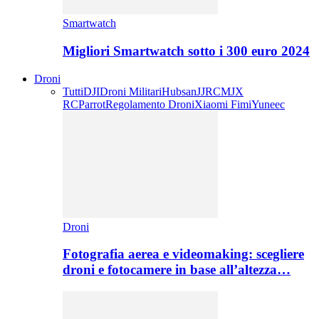
Smartwatch
Migliori Smartwatch sotto i 300 euro 2024
Droni
Tutti
DJI
Droni Militari
Hubsan
JJRC
MJX
RC
Parrot
Regolamento Droni
Xiaomi Fimi
Yuneec
Droni
Fotografia aerea e videomaking: scegliere
droni e fotocamere in base all’altezza…