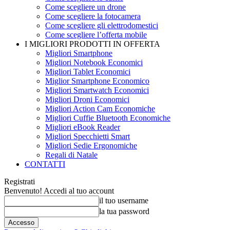
Come scegliere un drone
Come scegliere la fotocamera
Come scegliere gli elettrodomestici
Come scegliere l’offerta mobile
I MIGLIORI PRODOTTI IN OFFERTA
Migliori Smartphone
Migliori Notebook Economici
Migliori Tablet Economici
Miglior Smartphone Economico
Migliori Smartwatch Economici
Migliori Droni Economici
Migliori Action Cam Economiche
Migliori Cuffie Bluetooth Economiche
Migliori eBook Reader
Migliori Specchietti Smart
Migliori Sedie Ergonomiche
Regali di Natale
CONTATTI
Registrati
Benvenuto! Accedi al tuo account
il tuo username
la tua password