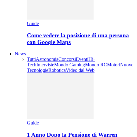
Guide
Come vedere la posizione di una persona
con Google Maps
News
Tutti
Astronomia
Concorsi
Eventi
Hi-
Tech
Interviste
Mondo Gaming
Mondo RC
Motori
Nuove
Tecnologie
Robotica
Video dal Web
Guide
1 Anno Dopo la Pensione di Warren