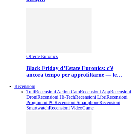
Offerte Euronics
Black Friday d’Estate Euronics: c’è
ancora tempo per approfittarne — le…
Recensioni
Tutti
Recensioni Action Cam
Recensioni App
Recensioni
Droni
Recensioni Hi-Tech
Recensioni Libri
Recensioni
Programmi PC
Recensioni Smartphone
Recensioni
Smartwatch
Recensioni VideoGame