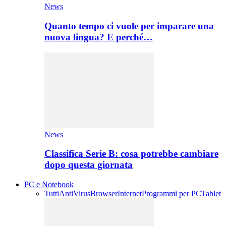
News
Quanto tempo ci vuole per imparare una
nuova lingua? E perché…
News
Classifica Serie B: cosa potrebbe cambiare
dopo questa giornata
PC e Notebook
Tutti
AntiVirus
Browser
Internet
Programmi per PC
Tablet