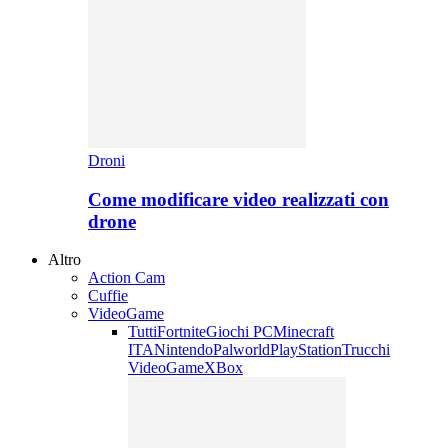
Droni
Come modificare video realizzati con
drone
Altro
Action Cam
Cuffie
VideoGame
Tutti
Fortnite
Giochi PC
Minecraft
ITA
Nintendo
Palworld
PlayStation
Trucchi
VideoGame
XBox