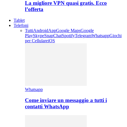
La migliore VPN quasi gratis. Ecco
l’offerta
Tablet
Telefoni
Tutti
Android
App
Google Maps
Google
Play
Skype
SnapChat
Spotify
Telegram
Whatsapp
Giochi
per Cellulare
iOS
Whatsapp
Come inviare un messaggio a tutti i
contatti WhatsApp