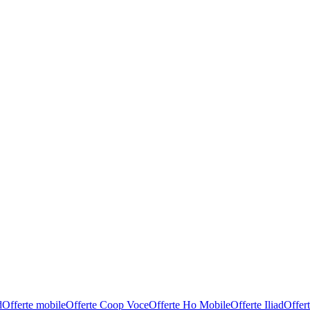
d
Offerte mobile
Offerte Coop Voce
Offerte Ho Mobile
Offerte Iliad
Offer