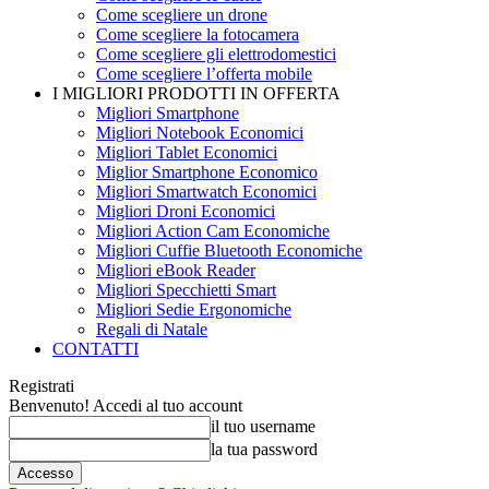
Come scegliere un drone
Come scegliere la fotocamera
Come scegliere gli elettrodomestici
Come scegliere l’offerta mobile
I MIGLIORI PRODOTTI IN OFFERTA
Migliori Smartphone
Migliori Notebook Economici
Migliori Tablet Economici
Miglior Smartphone Economico
Migliori Smartwatch Economici
Migliori Droni Economici
Migliori Action Cam Economiche
Migliori Cuffie Bluetooth Economiche
Migliori eBook Reader
Migliori Specchietti Smart
Migliori Sedie Ergonomiche
Regali di Natale
CONTATTI
Registrati
Benvenuto! Accedi al tuo account
il tuo username
la tua password