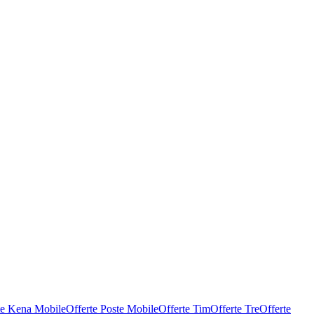
te Kena Mobile
Offerte Poste Mobile
Offerte Tim
Offerte Tre
Offerte