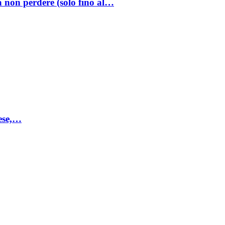
a non perdere (solo fino al…
mese,…