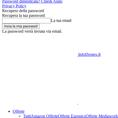
Password dimenticata? Chiedi Aiuto
Privacy Policy
Recupero della password
Recupera la tua password
La tua email
La password verrà inviata via email.
InfoDrones.It
Offerte
Tutti
Amazon Offerte
Offerte Euronics
Offerte Mediaworl