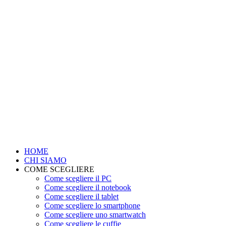
HOME
CHI SIAMO
COME SCEGLIERE
Come scegliere il PC
Come scegliere il notebook
Come scegliere il tablet
Come scegliere lo smartphone
Come scegliere uno smartwatch
Come scegliere le cuffie