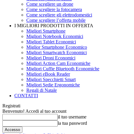
Come scegliere un drone
Come scegliere la fotocamera
Come scegliere gli elettrodomestici
Come scegliere l’offerta mobile
I MIGLIORI PRODOTTI IN OFFERTA
Migliori Smartphone
Migliori Notebook Economici
Migliori Tablet Economici
Miglior Smartphone Economico
Migliori Smartwatch Economici
Migliori Droni Economici
Migliori Action Cam Economiche
Migliori Cuffie Bluetooth Economiche
Migliori eBook Reader
Migliori Specchietti Smart
Migliori Sedie Ergonomiche
Regali di Natale
CONTATTI
Registrati
Benvenuto! Accedi al tuo account
il tuo username
la tua password