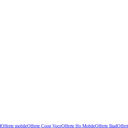
d
Offerte mobile
Offerte Coop Voce
Offerte Ho Mobile
Offerte Iliad
Offer