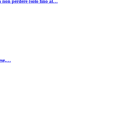
a non perdere (solo fino al…
mese,…