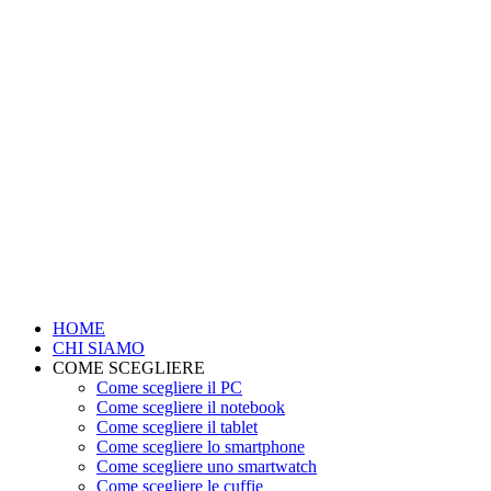
HOME
CHI SIAMO
COME SCEGLIERE
Come scegliere il PC
Come scegliere il notebook
Come scegliere il tablet
Come scegliere lo smartphone
Come scegliere uno smartwatch
Come scegliere le cuffie