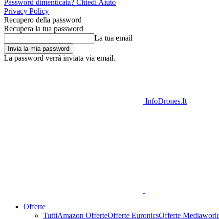
Password dimenticata? Chiedi Aiuto
Privacy Policy
Recupero della password
Recupera la tua password
La tua email
La password verrà inviata via email.
InfoDrones.It
Offerte
Tutti
Amazon Offerte
Offerte Euronics
Offerte Mediaworl