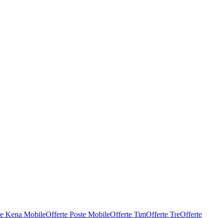
te Kena Mobile
Offerte Poste Mobile
Offerte Tim
Offerte Tre
Offerte