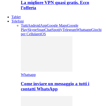
La migliore VPN quasi gratis. Ecco
l’offerta
Tablet
Telefoni
Tutti
Android
App
Google Maps
Google
Play
Skype
SnapChat
Spotify
Telegram
Whatsapp
Giochi
per Cellulare
iOS
Whatsapp
Come inviare un messaggio a tutti i
contatti WhatsApp