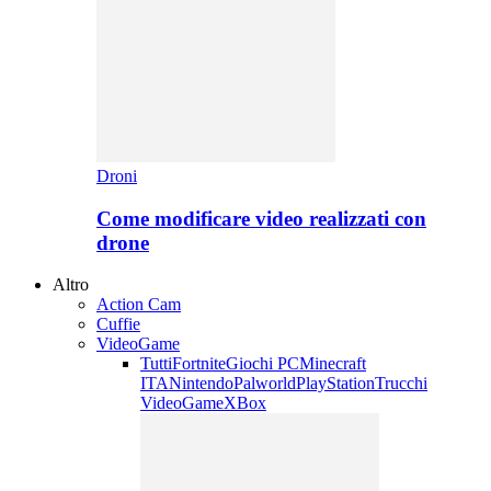
Droni
Come modificare video realizzati con
drone
Altro
Action Cam
Cuffie
VideoGame
Tutti
Fortnite
Giochi PC
Minecraft
ITA
Nintendo
Palworld
PlayStation
Trucchi
VideoGame
XBox