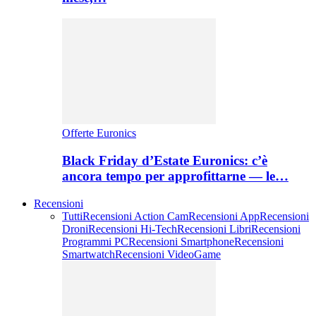
Offerte Euronics
Black Friday d’Estate Euronics: c’è
ancora tempo per approfittarne — le…
Recensioni
Tutti
Recensioni Action Cam
Recensioni App
Recensioni
Droni
Recensioni Hi-Tech
Recensioni Libri
Recensioni
Programmi PC
Recensioni Smartphone
Recensioni
Smartwatch
Recensioni VideoGame