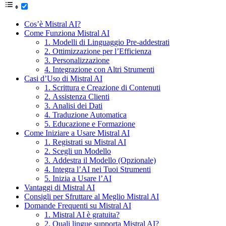
Cos’è Mistral AI?
Come Funziona Mistral AI
1. Modelli di Linguaggio Pre-addestrati
2. Ottimizzazione per l’Efficienza
3. Personalizzazione
4. Integrazione con Altri Strumenti
Casi d’Uso di Mistral AI
1. Scrittura e Creazione di Contenuti
2. Assistenza Clienti
3. Analisi dei Dati
4. Traduzione Automatica
5. Educazione e Formazione
Come Iniziare a Usare Mistral AI
1. Registrati su Mistral AI
2. Scegli un Modello
3. Addestra il Modello (Opzionale)
4. Integra l’AI nei Tuoi Strumenti
5. Inizia a Usare l’AI
Vantaggi di Mistral AI
Consigli per Sfruttare al Meglio Mistral AI
Domande Frequenti su Mistral AI
1. Mistral AI è gratuita?
2. Quali lingue supporta Mistral AI?