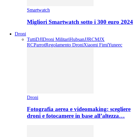
Smartwatch
Migliori Smartwatch sotto i 300 euro 2024
Droni
Tutti
DJI
Droni Militari
Hubsan
JJRC
MJX
RC
Parrot
Regolamento Droni
Xiaomi Fimi
Yuneec
Droni
Fotografia aerea e videomaking: scegliere
droni e fotocamere in base all’altezza…