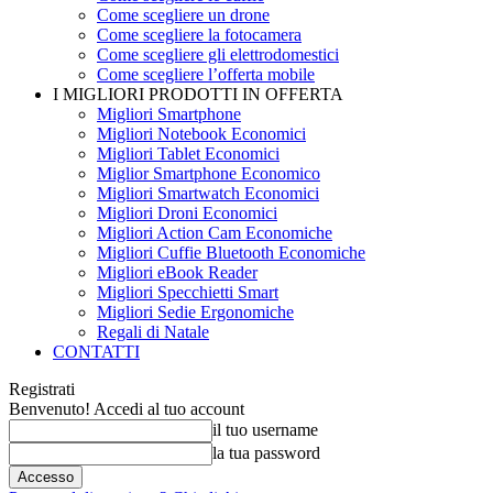
Come scegliere un drone
Come scegliere la fotocamera
Come scegliere gli elettrodomestici
Come scegliere l’offerta mobile
I MIGLIORI PRODOTTI IN OFFERTA
Migliori Smartphone
Migliori Notebook Economici
Migliori Tablet Economici
Miglior Smartphone Economico
Migliori Smartwatch Economici
Migliori Droni Economici
Migliori Action Cam Economiche
Migliori Cuffie Bluetooth Economiche
Migliori eBook Reader
Migliori Specchietti Smart
Migliori Sedie Ergonomiche
Regali di Natale
CONTATTI
Registrati
Benvenuto! Accedi al tuo account
il tuo username
la tua password