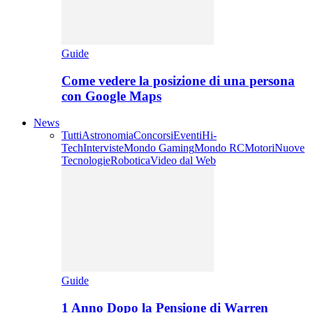
Guide
Come vedere la posizione di una persona
con Google Maps
News
Tutti
Astronomia
Concorsi
Eventi
Hi-
Tech
Interviste
Mondo Gaming
Mondo RC
Motori
Nuove
Tecnologie
Robotica
Video dal Web
Guide
1 Anno Dopo la Pensione di Warren