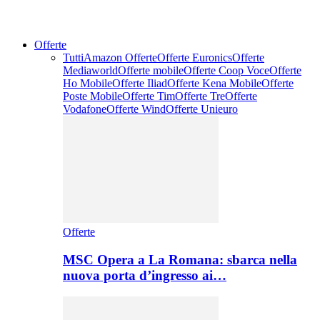
Offerte
Tutti
Amazon Offerte
Offerte Euronics
Offerte
Mediaworld
Offerte mobile
Offerte Coop Voce
Offerte
Ho Mobile
Offerte Iliad
Offerte Kena Mobile
Offerte
Poste Mobile
Offerte Tim
Offerte Tre
Offerte
Vodafone
Offerte Wind
Offerte Unieuro
Offerte
MSC Opera a La Romana: sbarca nella
nuova porta d’ingresso ai…