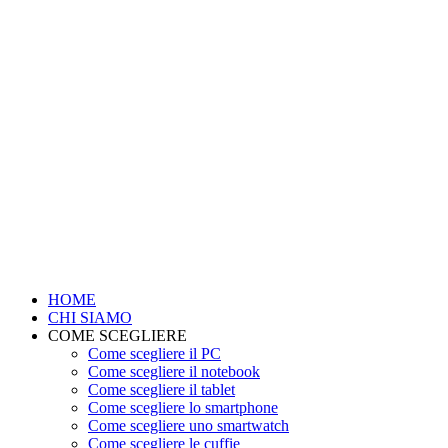
HOME
CHI SIAMO
COME SCEGLIERE
Come scegliere il PC
Come scegliere il notebook
Come scegliere il tablet
Come scegliere lo smartphone
Come scegliere uno smartwatch
Come scegliere le cuffie