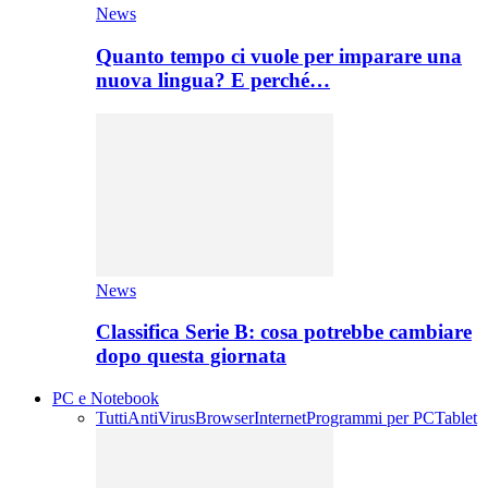
News
Quanto tempo ci vuole per imparare una
nuova lingua? E perché…
News
Classifica Serie B: cosa potrebbe cambiare
dopo questa giornata
PC e Notebook
Tutti
AntiVirus
Browser
Internet
Programmi per PC
Tablet