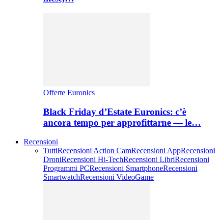
Offerte Euronics
Black Friday d’Estate Euronics: c’è
ancora tempo per approfittarne — le…
Recensioni
Tutti
Recensioni Action Cam
Recensioni App
Recensioni
Droni
Recensioni Hi-Tech
Recensioni Libri
Recensioni
Programmi PC
Recensioni Smartphone
Recensioni
Smartwatch
Recensioni VideoGame