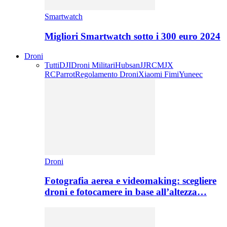
Smartwatch
Migliori Smartwatch sotto i 300 euro 2024
Droni
Tutti
DJI
Droni Militari
Hubsan
JJRC
MJX
RC
Parrot
Regolamento Droni
Xiaomi Fimi
Yuneec
Droni
Fotografia aerea e videomaking: scegliere
droni e fotocamere in base all’altezza…