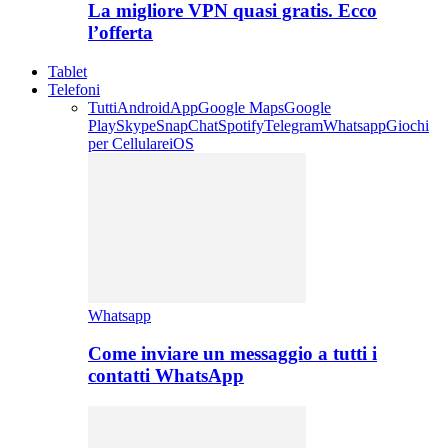
La migliore VPN quasi gratis. Ecco
l’offerta
Tablet
Telefoni
Tutti
Android
App
Google Maps
Google
Play
Skype
SnapChat
Spotify
Telegram
Whatsapp
Giochi
per Cellulare
iOS
Whatsapp
Come inviare un messaggio a tutti i
contatti WhatsApp