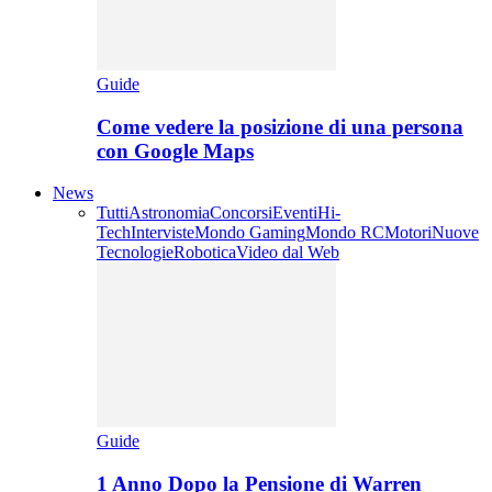
Guide
Come vedere la posizione di una persona
con Google Maps
News
Tutti
Astronomia
Concorsi
Eventi
Hi-
Tech
Interviste
Mondo Gaming
Mondo RC
Motori
Nuove
Tecnologie
Robotica
Video dal Web
Guide
1 Anno Dopo la Pensione di Warren