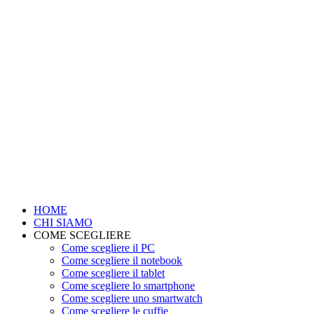
HOME
CHI SIAMO
COME SCEGLIERE
Come scegliere il PC
Come scegliere il notebook
Come scegliere il tablet
Come scegliere lo smartphone
Come scegliere uno smartwatch
Come scegliere le cuffie