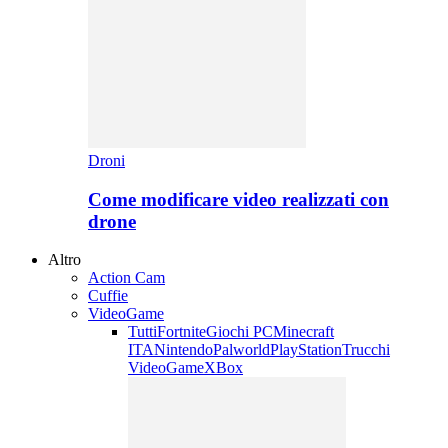
Droni
Come modificare video realizzati con
drone
Altro
Action Cam
Cuffie
VideoGame
Tutti
Fortnite
Giochi PC
Minecraft
ITA
Nintendo
Palworld
PlayStation
Trucchi
VideoGame
XBox