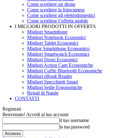
Come scegliere un drone
Come scegliere la fotocamera
Come scegliere gli elettrodomestici
Come scegliere l’offerta mobile
I MIGLIORI PRODOTTI IN OFFERTA
Migliori Smartphone
Migliori Notebook Economici
Migliori Tablet Economici
Miglior Smartphone Economico
Migliori Smartwatch Economici
Migliori Droni Economici
Migliori Action Cam Economiche
Migliori Cuffie Bluetooth Economiche
Migliori eBook Reader
Migliori Specchietti Smart
Migliori Sedie Ergonomiche
Regali di Natale
CONTATTI
Registrati
Benvenuto! Accedi al tuo account
il tuo username
la tua password