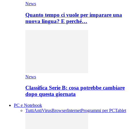
News
Quanto tempo ci vuole per imparare una
nuova lingua? E perché…
News
Classifica Serie B: cosa potrebbe cambiare
dopo questa giornata
PC e Notebook
Tutti
AntiVirus
Browser
Internet
Programmi per PC
Tablet