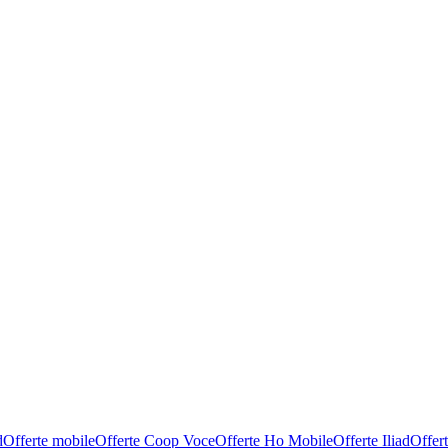
d
Offerte mobile
Offerte Coop Voce
Offerte Ho Mobile
Offerte Iliad
Offer