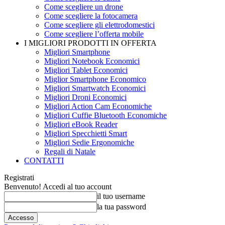
Come scegliere un drone
Come scegliere la fotocamera
Come scegliere gli elettrodomestici
Come scegliere l’offerta mobile
I MIGLIORI PRODOTTI IN OFFERTA
Migliori Smartphone
Migliori Notebook Economici
Migliori Tablet Economici
Miglior Smartphone Economico
Migliori Smartwatch Economici
Migliori Droni Economici
Migliori Action Cam Economiche
Migliori Cuffie Bluetooth Economiche
Migliori eBook Reader
Migliori Specchietti Smart
Migliori Sedie Ergonomiche
Regali di Natale
CONTATTI
Registrati
Benvenuto! Accedi al tuo account
il tuo username
la tua password