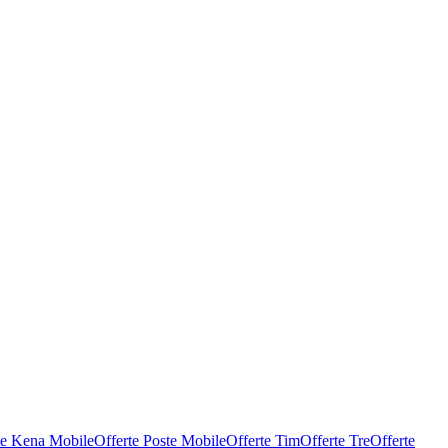
te Kena Mobile
Offerte Poste Mobile
Offerte Tim
Offerte Tre
Offerte