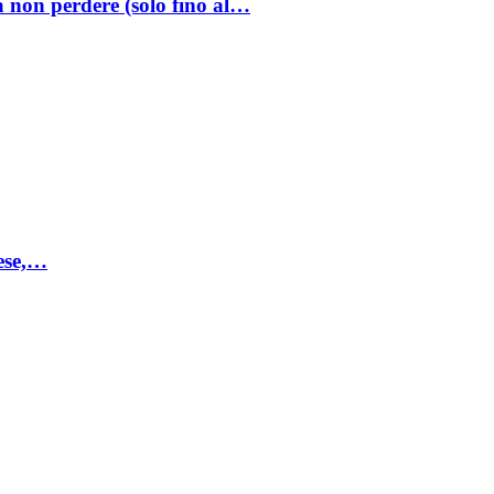
a non perdere (solo fino al…
mese,…