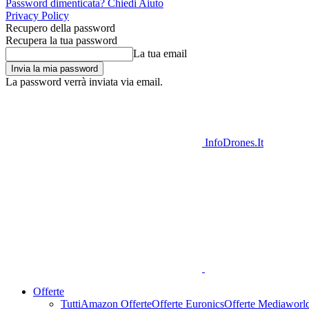
Password dimenticata? Chiedi Aiuto
Privacy Policy
Recupero della password
Recupera la tua password
La tua email
La password verrà inviata via email.
InfoDrones.It
Offerte
Tutti
Amazon Offerte
Offerte Euronics
Offerte Mediaworl