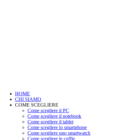
HOME
CHI SIAMO
COME SCEGLIERE
Come scegliere il PC
Come scegliere il notebook
Come scegliere il tablet
Come scegliere lo smartphone
Come scegliere uno smartwatch
Come scegliere le cuffie