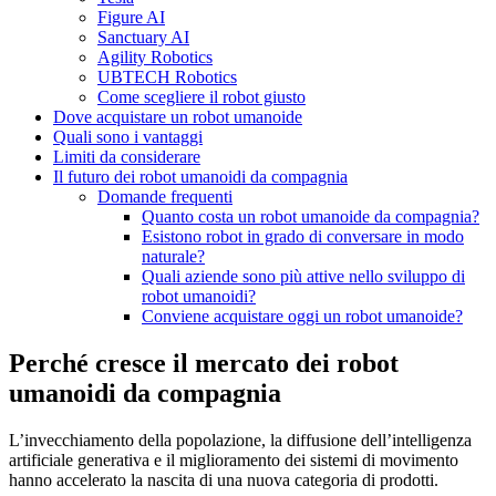
Figure AI
Sanctuary AI
Agility Robotics
UBTECH Robotics
Come scegliere il robot giusto
Dove acquistare un robot umanoide
Quali sono i vantaggi
Limiti da considerare
Il futuro dei robot umanoidi da compagnia
Domande frequenti
Quanto costa un robot umanoide da compagnia?
Esistono robot in grado di conversare in modo
naturale?
Quali aziende sono più attive nello sviluppo di
robot umanoidi?
Conviene acquistare oggi un robot umanoide?
Perché cresce il mercato dei robot
umanoidi da compagnia
L’invecchiamento della popolazione, la diffusione dell’intelligenza
artificiale generativa e il miglioramento dei sistemi di movimento
hanno accelerato la nascita di una nuova categoria di prodotti.