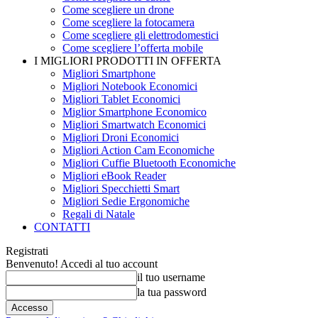
Come scegliere un drone
Come scegliere la fotocamera
Come scegliere gli elettrodomestici
Come scegliere l’offerta mobile
I MIGLIORI PRODOTTI IN OFFERTA
Migliori Smartphone
Migliori Notebook Economici
Migliori Tablet Economici
Miglior Smartphone Economico
Migliori Smartwatch Economici
Migliori Droni Economici
Migliori Action Cam Economiche
Migliori Cuffie Bluetooth Economiche
Migliori eBook Reader
Migliori Specchietti Smart
Migliori Sedie Ergonomiche
Regali di Natale
CONTATTI
Registrati
Benvenuto! Accedi al tuo account
il tuo username
la tua password