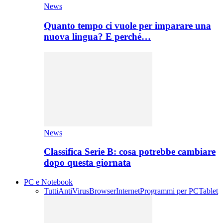
News
Quanto tempo ci vuole per imparare una
nuova lingua? E perché…
News
Classifica Serie B: cosa potrebbe cambiare
dopo questa giornata
PC e Notebook
Tutti
AntiVirus
Browser
Internet
Programmi per PC
Tablet