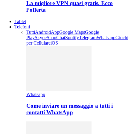
La migliore VPN quasi gratis. Ecco
l’offerta
Tablet
Telefoni
Tutti
Android
App
Google Maps
Google
Play
Skype
SnapChat
Spotify
Telegram
Whatsapp
Giochi
per Cellulare
iOS
Whatsapp
Come inviare un messaggio a tutti i
contatti WhatsApp