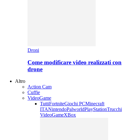
Droni
Come modificare video realizzati con
drone
Altro
Action Cam
Cuffie
VideoGame
Tutti
Fortnite
Giochi PC
Minecraft
ITA
Nintendo
Palworld
PlayStation
Trucchi
VideoGame
XBox