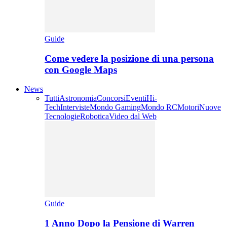
Guide
Come vedere la posizione di una persona
con Google Maps
News
Tutti
Astronomia
Concorsi
Eventi
Hi-
Tech
Interviste
Mondo Gaming
Mondo RC
Motori
Nuove
Tecnologie
Robotica
Video dal Web
Guide
1 Anno Dopo la Pensione di Warren