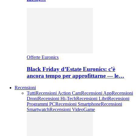
Offerte Euronics
Black Friday d’Estate Euronics: c’è
ancora tempo per approfittarne — le…
Recensioni
Tutti
Recensioni Action Cam
Recensioni App
Recensioni
Droni
Recensioni Hi-Tech
Recensioni Libri
Recensioni
Programmi PC
Recensioni Smartphone
Recensioni
Smartwatch
Recensioni VideoGame