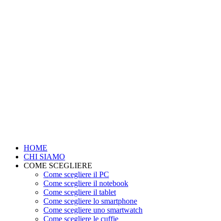
HOME
CHI SIAMO
COME SCEGLIERE
Come scegliere il PC
Come scegliere il notebook
Come scegliere il tablet
Come scegliere lo smartphone
Come scegliere uno smartwatch
Come scegliere le cuffie