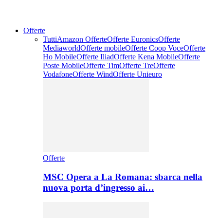
Offerte
Tutti
Amazon Offerte
Offerte Euronics
Offerte
Mediaworld
Offerte mobile
Offerte Coop Voce
Offerte
Ho Mobile
Offerte Iliad
Offerte Kena Mobile
Offerte
Poste Mobile
Offerte Tim
Offerte Tre
Offerte
Vodafone
Offerte Wind
Offerte Unieuro
Offerte
MSC Opera a La Romana: sbarca nella
nuova porta d’ingresso ai…