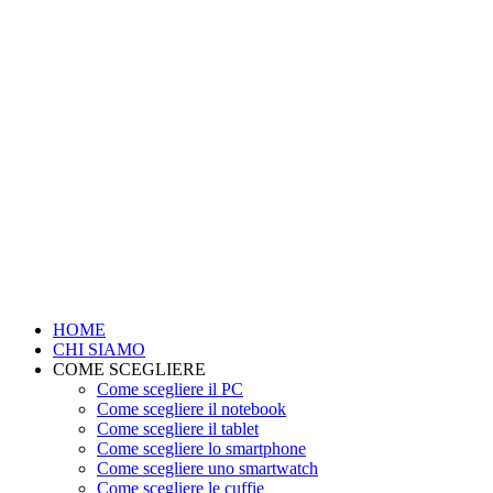
HOME
CHI SIAMO
COME SCEGLIERE
Come scegliere il PC
Come scegliere il notebook
Come scegliere il tablet
Come scegliere lo smartphone
Come scegliere uno smartwatch
Come scegliere le cuffie