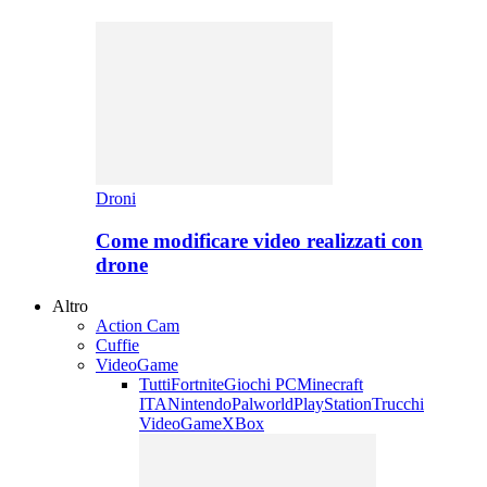
Droni
Come modificare video realizzati con
drone
Altro
Action Cam
Cuffie
VideoGame
Tutti
Fortnite
Giochi PC
Minecraft
ITA
Nintendo
Palworld
PlayStation
Trucchi
VideoGame
XBox