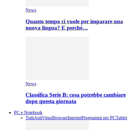
News
Quanto tempo ci vuole per imparare una
nuova lingua? E perché…
News
Classifica Serie B: cosa potrebbe cambiare
dopo questa giornata
PC e Notebook
Tutti
AntiVirus
Browser
Internet
Programmi per PC
Tablet