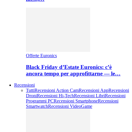
Offerte Euronics
Black Friday d’Estate Euronics: c’è
ancora tempo per approfittarne — le…
Recensioni
Tutti
Recensioni Action Cam
Recensioni App
Recensioni
Droni
Recensioni Hi-Tech
Recensioni Libri
Recensioni
Programmi PC
Recensioni Smartphone
Recensioni
Smartwatch
Recensioni VideoGame