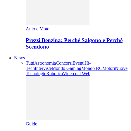
Auto e Moto
Prezzi Benzina: Perché Salgono e Perché
Scendono
News
Tutti
Astronomia
Concorsi
Eventi
Hi-
Tech
Interviste
Mondo Gaming
Mondo RC
Motori
Nuove
Tecnologie
Robotica
Video dal Web
Guide