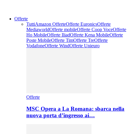
Offerte
Tutti
Amazon Offerte
Offerte Euronics
Offerte
Mediaworld
Offerte mobile
Offerte Coop Voce
Offerte
Ho Mobile
Offerte Iliad
Offerte Kena Mobile
Offerte
Poste Mobile
Offerte Tim
Offerte Tre
Offerte
Vodafone
Offerte Wind
Offerte Unieuro
Offerte
MSC Opera a La Romana: sbarca nella
nuova porta d’ingresso ai…