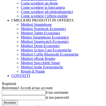
Come scegliere un drone
Come scegliere la fotocamera
Come scegliere gli elettrodomestici
Come scegliere l’offerta mobile
I MIGLIORI PRODOTTI IN OFFERTA
Migliori Smartphone
Migliori Notebook Economici
Migliori Tablet Economici
Miglior Smartphone Economico
Migliori Smartwatch Economici
Migliori Droni Economici
Migliori Action Cam Economiche
Migliori Cuffie Bluetooth Economiche
Migliori eBook Reader
Migliori Specchietti Smart
Migliori Sedie Ergonomiche
Regali di Natale
CONTATTI
Registrati
Benvenuto! Accedi al tuo account
il tuo username
la tua password