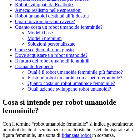
Robot sviluppati da Realbotix
Ameca: realismo nelle espressioni
Robot umanoidi destinati all’industria
Quali funzioni possono avere?
Quanto costa un robot umanoide femminile?
Modelli base
Modelli premium
Soluzioni personalizzate
Come scegliere il robot giusto
Dove acquistare un robot umanoide?
Il futuro dei robot umanoidi femminili
Domande frequenti
Qual è il robot umanoide femminile più famoso?
Esistono robot umanoidi con aspetto femminile?
Quanto costa un robot umanoide femminile?
Quali aziende sviluppano robot umanoidi?
Cosa si intende per robot umanoide
femminile?
Con il termine “robot umanoide femminile” si indica generalmente
un robot dotato di sembianze o caratteristiche estetiche ispirate alla
figura femminile, una sorta di
fidanzata robot
in sostanza.