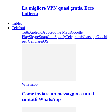
La migliore VPN quasi gratis. Ecco
l’offerta
Tablet
Telefoni
Tutti
Android
App
Google Maps
Google
Play
Skype
SnapChat
Spotify
Telegram
Whatsapp
Giochi
per Cellulare
iOS
Whatsapp
Come inviare un messaggio a tutti i
contatti WhatsApp