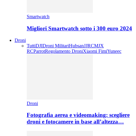
Smartwatch
Migliori Smartwatch sotto i 300 euro 2024
Droni
Tutti
DJI
Droni Militari
Hubsan
JJRC
MJX
RC
Parrot
Regolamento Droni
Xiaomi Fimi
Yuneec
Droni
Fotografia aerea e videomaking: scegliere
droni e fotocamere in base all’altezza…