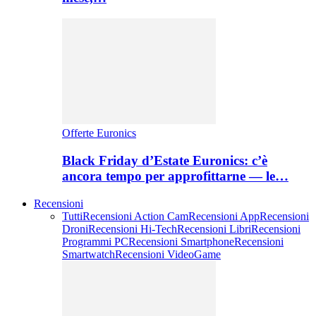
Offerte Euronics
Black Friday d’Estate Euronics: c’è
ancora tempo per approfittarne — le…
Recensioni
Tutti
Recensioni Action Cam
Recensioni App
Recensioni
Droni
Recensioni Hi-Tech
Recensioni Libri
Recensioni
Programmi PC
Recensioni Smartphone
Recensioni
Smartwatch
Recensioni VideoGame