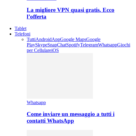
La migliore VPN quasi gratis. Ecco
l’offerta
Tablet
Telefoni
Tutti
Android
App
Google Maps
Google
Play
Skype
SnapChat
Spotify
Telegram
Whatsapp
Giochi
per Cellulare
iOS
Whatsapp
Come inviare un messaggio a tutti i
contatti WhatsApp