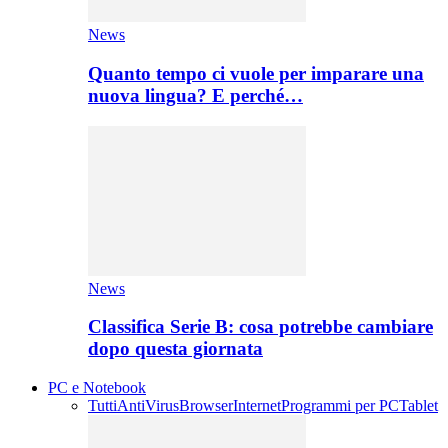
News
Quanto tempo ci vuole per imparare una
nuova lingua? E perché…
News
Classifica Serie B: cosa potrebbe cambiare
dopo questa giornata
PC e Notebook
Tutti
AntiVirus
Browser
Internet
Programmi per PC
Tablet