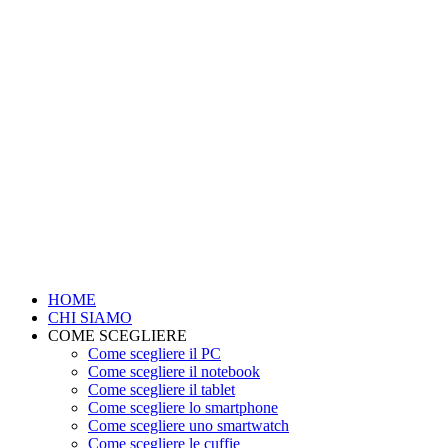
HOME
CHI SIAMO
COME SCEGLIERE
Come scegliere il PC
Come scegliere il notebook
Come scegliere il tablet
Come scegliere lo smartphone
Come scegliere uno smartwatch
Come scegliere le cuffie