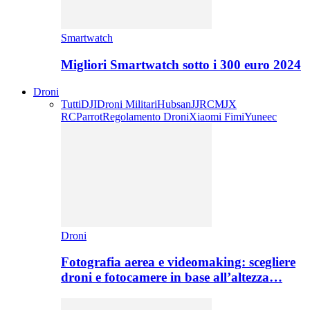
Smartwatch
Migliori Smartwatch sotto i 300 euro 2024
Droni
Tutti
DJI
Droni Militari
Hubsan
JJRC
MJX
RC
Parrot
Regolamento Droni
Xiaomi Fimi
Yuneec
Droni
Fotografia aerea e videomaking: scegliere
droni e fotocamere in base all’altezza…