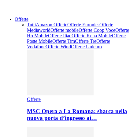
Offerte
Tutti
Amazon Offerte
Offerte Euronics
Offerte
Mediaworld
Offerte mobile
Offerte Coop Voce
Offerte
Ho Mobile
Offerte Iliad
Offerte Kena Mobile
Offerte
Poste Mobile
Offerte Tim
Offerte Tre
Offerte
Vodafone
Offerte Wind
Offerte Unieuro
Offerte
MSC Opera a La Romana: sbarca nella
nuova porta d’ingresso ai…