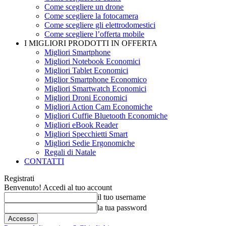
Come scegliere un drone
Come scegliere la fotocamera
Come scegliere gli elettrodomestici
Come scegliere l’offerta mobile
I MIGLIORI PRODOTTI IN OFFERTA
Migliori Smartphone
Migliori Notebook Economici
Migliori Tablet Economici
Miglior Smartphone Economico
Migliori Smartwatch Economici
Migliori Droni Economici
Migliori Action Cam Economiche
Migliori Cuffie Bluetooth Economiche
Migliori eBook Reader
Migliori Specchietti Smart
Migliori Sedie Ergonomiche
Regali di Natale
CONTATTI
Registrati
Benvenuto! Accedi al tuo account
il tuo username
la tua password