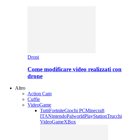
Droni
Come modificare video realizzati con
drone
Altro
Action Cam
Cuffie
VideoGame
Tutti
Fortnite
Giochi PC
Minecraft
ITA
Nintendo
Palworld
PlayStation
Trucchi
VideoGame
XBox