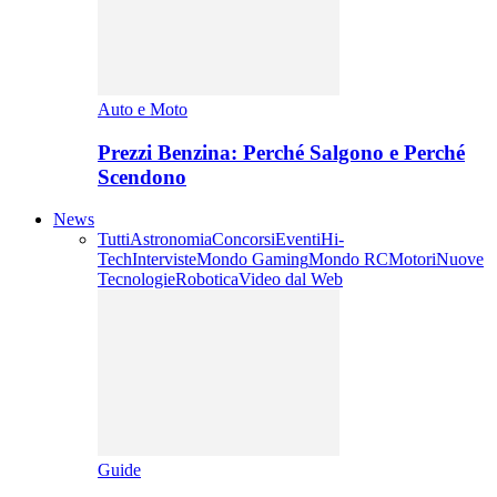
Auto e Moto
Prezzi Benzina: Perché Salgono e Perché
Scendono
News
Tutti
Astronomia
Concorsi
Eventi
Hi-
Tech
Interviste
Mondo Gaming
Mondo RC
Motori
Nuove
Tecnologie
Robotica
Video dal Web
Guide