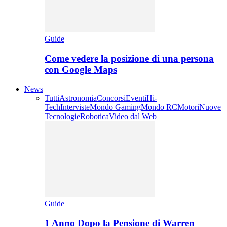
Guide
Come vedere la posizione di una persona
con Google Maps
News
Tutti
Astronomia
Concorsi
Eventi
Hi-
Tech
Interviste
Mondo Gaming
Mondo RC
Motori
Nuove
Tecnologie
Robotica
Video dal Web
Guide
1 Anno Dopo la Pensione di Warren