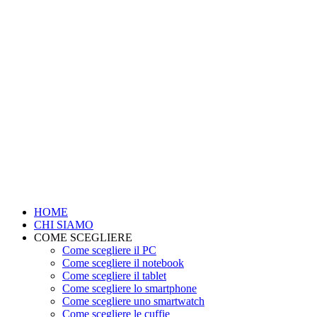
HOME
CHI SIAMO
COME SCEGLIERE
Come scegliere il PC
Come scegliere il notebook
Come scegliere il tablet
Come scegliere lo smartphone
Come scegliere uno smartwatch
Come scegliere le cuffie