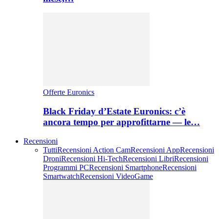
Offerte Euronics
Black Friday d’Estate Euronics: c’è
ancora tempo per approfittarne — le…
Recensioni
Tutti
Recensioni Action Cam
Recensioni App
Recensioni
Droni
Recensioni Hi-Tech
Recensioni Libri
Recensioni
Programmi PC
Recensioni Smartphone
Recensioni
Smartwatch
Recensioni VideoGame