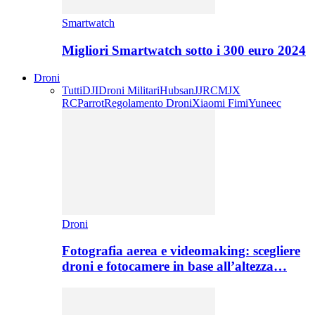
Smartwatch
Migliori Smartwatch sotto i 300 euro 2024
Droni
Tutti
DJI
Droni Militari
Hubsan
JJRC
MJX
RC
Parrot
Regolamento Droni
Xiaomi Fimi
Yuneec
Droni
Fotografia aerea e videomaking: scegliere
droni e fotocamere in base all’altezza…