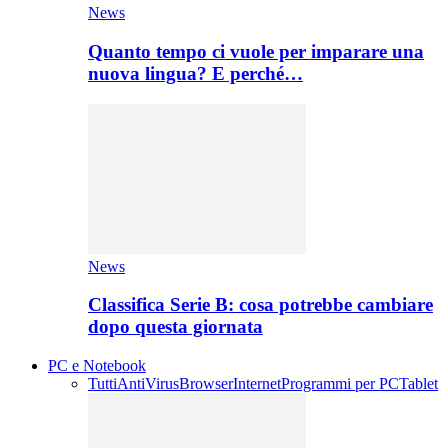
News
Quanto tempo ci vuole per imparare una
nuova lingua? E perché…
News
Classifica Serie B: cosa potrebbe cambiare
dopo questa giornata
PC e Notebook
Tutti
AntiVirus
Browser
Internet
Programmi per PC
Tablet