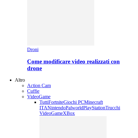
Droni
Come modificare video realizzati con
drone
Altro
Action Cam
Cuffie
VideoGame
Tutti
Fortnite
Giochi PC
Minecraft
ITA
Nintendo
Palworld
PlayStation
Trucchi
VideoGame
XBox