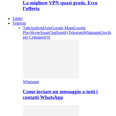
La migliore VPN quasi gratis. Ecco
l’offerta
Tablet
Telefoni
Tutti
Android
App
Google Maps
Google
Play
Skype
SnapChat
Spotify
Telegram
Whatsapp
Giochi
per Cellulare
iOS
Whatsapp
Come inviare un messaggio a tutti i
contatti WhatsApp