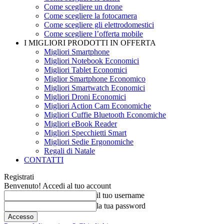
Come scegliere un drone
Come scegliere la fotocamera
Come scegliere gli elettrodomestici
Come scegliere l’offerta mobile
I MIGLIORI PRODOTTI IN OFFERTA
Migliori Smartphone
Migliori Notebook Economici
Migliori Tablet Economici
Miglior Smartphone Economico
Migliori Smartwatch Economici
Migliori Droni Economici
Migliori Action Cam Economiche
Migliori Cuffie Bluetooth Economiche
Migliori eBook Reader
Migliori Specchietti Smart
Migliori Sedie Ergonomiche
Regali di Natale
CONTATTI
Registrati
Benvenuto! Accedi al tuo account
il tuo username
la tua password