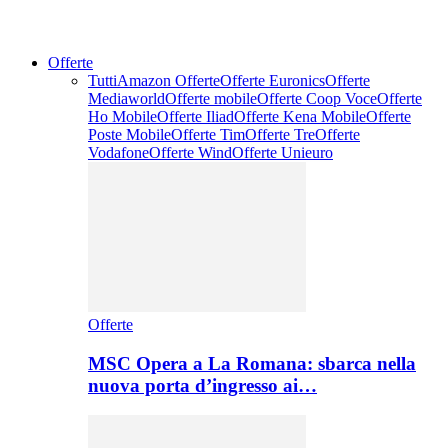
Offerte
Tutti
Amazon Offerte
Offerte Euronics
Offerte
Mediaworld
Offerte mobile
Offerte Coop Voce
Offerte
Ho Mobile
Offerte Iliad
Offerte Kena Mobile
Offerte
Poste Mobile
Offerte Tim
Offerte Tre
Offerte
Vodafone
Offerte Wind
Offerte Unieuro
Offerte
MSC Opera a La Romana: sbarca nella
nuova porta d’ingresso ai…