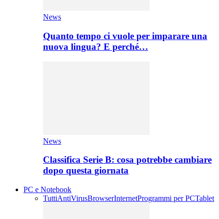
News
Quanto tempo ci vuole per imparare una
nuova lingua? E perché…
News
Classifica Serie B: cosa potrebbe cambiare
dopo questa giornata
PC e Notebook
Tutti
AntiVirus
Browser
Internet
Programmi per PC
Tablet