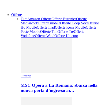
Offerte
Tutti
Amazon Offerte
Offerte Euronics
Offerte
Mediaworld
Offerte mobile
Offerte Coop Voce
Offerte
Ho Mobile
Offerte Iliad
Offerte Kena Mobile
Offerte
Poste Mobile
Offerte Tim
Offerte Tre
Offerte
Vodafone
Offerte Wind
Offerte Unieuro
Offerte
MSC Opera a La Romana: sbarca nella
nuova porta d’ingresso ai…