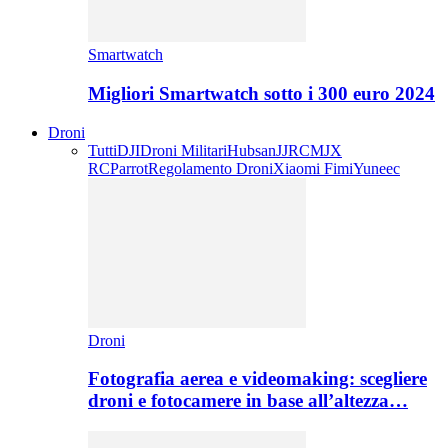
Smartwatch
Migliori Smartwatch sotto i 300 euro 2024
Droni
Tutti
DJI
Droni Militari
Hubsan
JJRC
MJX
RC
Parrot
Regolamento Droni
Xiaomi Fimi
Yuneec
Droni
Fotografia aerea e videomaking: scegliere
droni e fotocamere in base all’altezza…