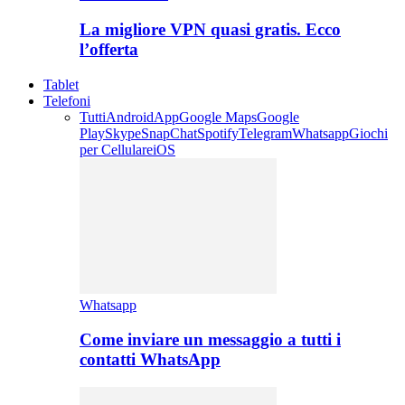
La migliore VPN quasi gratis. Ecco
l’offerta
Tablet
Telefoni
Tutti
Android
App
Google Maps
Google
Play
Skype
SnapChat
Spotify
Telegram
Whatsapp
Giochi
per Cellulare
iOS
Whatsapp
Come inviare un messaggio a tutti i
contatti WhatsApp