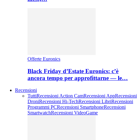
Offerte Euronics
Black Friday d’Estate Euronics: c’è
ancora tempo per approfittarne — le…
Recensioni
Tutti
Recensioni Action Cam
Recensioni App
Recensioni
Droni
Recensioni Hi-Tech
Recensioni Libri
Recensioni
Programmi PC
Recensioni Smartphone
Recensioni
Smartwatch
Recensioni VideoGame