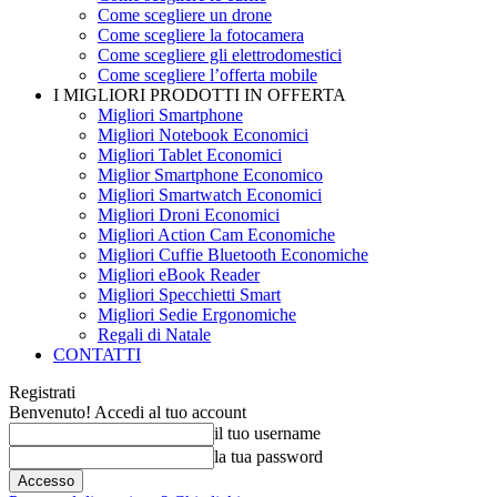
Come scegliere un drone
Come scegliere la fotocamera
Come scegliere gli elettrodomestici
Come scegliere l’offerta mobile
I MIGLIORI PRODOTTI IN OFFERTA
Migliori Smartphone
Migliori Notebook Economici
Migliori Tablet Economici
Miglior Smartphone Economico
Migliori Smartwatch Economici
Migliori Droni Economici
Migliori Action Cam Economiche
Migliori Cuffie Bluetooth Economiche
Migliori eBook Reader
Migliori Specchietti Smart
Migliori Sedie Ergonomiche
Regali di Natale
CONTATTI
Registrati
Benvenuto! Accedi al tuo account
il tuo username
la tua password