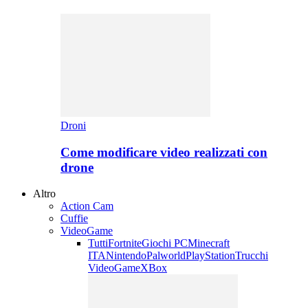
Droni
Come modificare video realizzati con
drone
Altro
Action Cam
Cuffie
VideoGame
Tutti
Fortnite
Giochi PC
Minecraft
ITA
Nintendo
Palworld
PlayStation
Trucchi
VideoGame
XBox