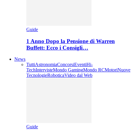
Guide
1 Anno Dopo la Pensione di Warren
Buffett: Ecco i Consigli…
News
Tutti
Astronomia
Concorsi
Eventi
Hi-
Tech
Interviste
Mondo Gaming
Mondo RC
Motori
Nuove
Tecnologie
Robotica
Video dal Web
Guide