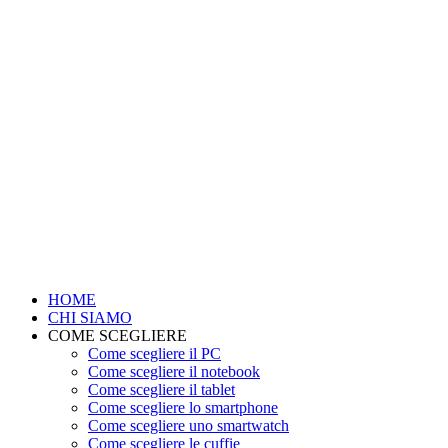
HOME
CHI SIAMO
COME SCEGLIERE
Come scegliere il PC
Come scegliere il notebook
Come scegliere il tablet
Come scegliere lo smartphone
Come scegliere uno smartwatch
Come scegliere le cuffie