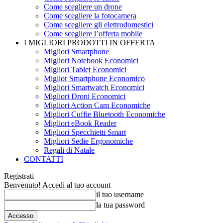
Come scegliere un drone
Come scegliere la fotocamera
Come scegliere gli elettrodomestici
Come scegliere l’offerta mobile
I MIGLIORI PRODOTTI IN OFFERTA
Migliori Smartphone
Migliori Notebook Economici
Migliori Tablet Economici
Miglior Smartphone Economico
Migliori Smartwatch Economici
Migliori Droni Economici
Migliori Action Cam Economiche
Migliori Cuffie Bluetooth Economiche
Migliori eBook Reader
Migliori Specchietti Smart
Migliori Sedie Ergonomiche
Regali di Natale
CONTATTI
Registrati
Benvenuto! Accedi al tuo account
il tuo username
la tua password