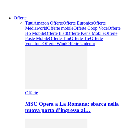
Offerte
Tutti
Amazon Offerte
Offerte Euronics
Offerte
Mediaworld
Offerte mobile
Offerte Coop Voce
Offerte
Ho Mobile
Offerte Iliad
Offerte Kena Mobile
Offerte
Poste Mobile
Offerte Tim
Offerte Tre
Offerte
Vodafone
Offerte Wind
Offerte Unieuro
Offerte
MSC Opera a La Romana: sbarca nella
nuova porta d’ingresso ai…