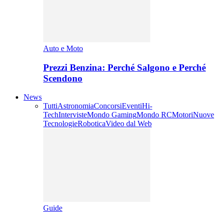
Auto e Moto
Prezzi Benzina: Perché Salgono e Perché
Scendono
News
Tutti
Astronomia
Concorsi
Eventi
Hi-
Tech
Interviste
Mondo Gaming
Mondo RC
Motori
Nuove
Tecnologie
Robotica
Video dal Web
Guide