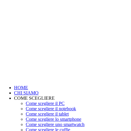
HOME
CHI SIAMO
COME SCEGLIERE
Come scegliere il PC
Come scegliere il notebook
Come scegliere il tablet
Come scegliere lo smartphone
Come scegliere uno smartwatch
Come scegliere le cuffie