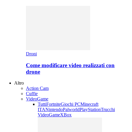
Droni
Come modificare video realizzati con
drone
Altro
Action Cam
Cuffie
VideoGame
Tutti
Fortnite
Giochi PC
Minecraft
ITA
Nintendo
Palworld
PlayStation
Trucchi
VideoGame
XBox