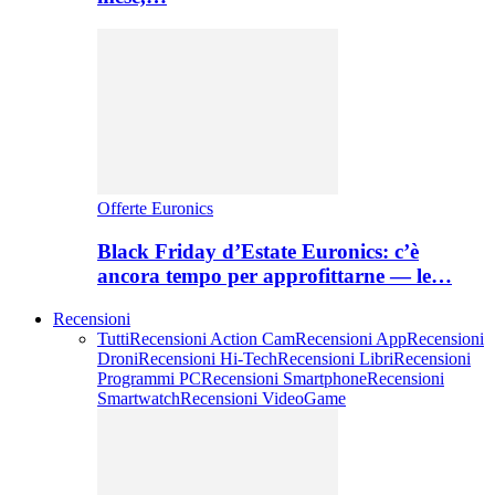
Offerte Euronics
Black Friday d’Estate Euronics: c’è
ancora tempo per approfittarne — le…
Recensioni
Tutti
Recensioni Action Cam
Recensioni App
Recensioni
Droni
Recensioni Hi-Tech
Recensioni Libri
Recensioni
Programmi PC
Recensioni Smartphone
Recensioni
Smartwatch
Recensioni VideoGame