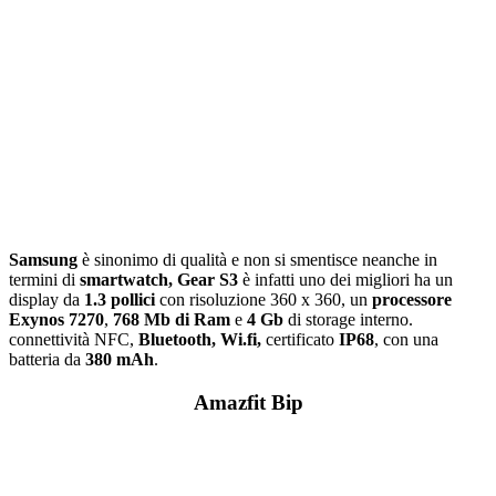
Samsung
è sinonimo di qualità e non si smentisce neanche in
termini di
smartwatch, Gear S3
è infatti uno dei migliori ha un
display da
1.3 pollici
con risoluzione 360 x 360, un
processore
Exynos 7270
,
768 Mb di Ram
e
4 Gb
di storage interno.
connettività NFC,
Bluetooth, Wi.fi,
certificato
IP68
, con una
batteria da
380 mAh
.
Amazfit Bip