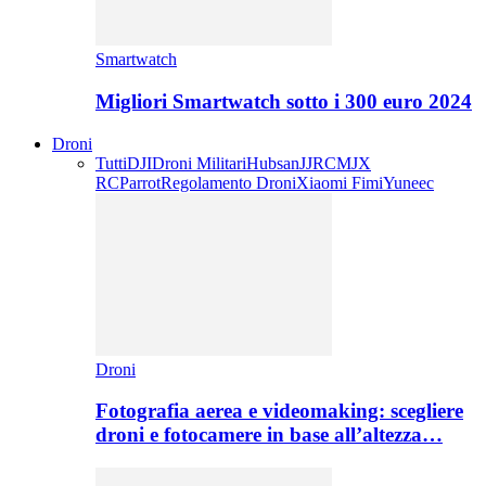
Smartwatch
Migliori Smartwatch sotto i 300 euro 2024
Droni
Tutti
DJI
Droni Militari
Hubsan
JJRC
MJX
RC
Parrot
Regolamento Droni
Xiaomi Fimi
Yuneec
Droni
Fotografia aerea e videomaking: scegliere
droni e fotocamere in base all’altezza…