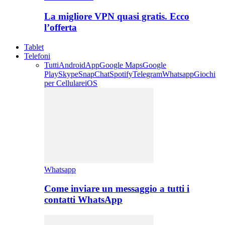
La migliore VPN quasi gratis. Ecco
l’offerta
Tablet
Telefoni
Tutti
Android
App
Google Maps
Google
Play
Skype
SnapChat
Spotify
Telegram
Whatsapp
Giochi
per Cellulare
iOS
Whatsapp
Come inviare un messaggio a tutti i
contatti WhatsApp