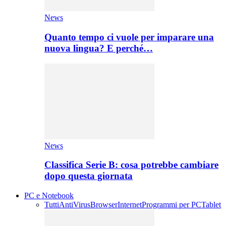
News
Quanto tempo ci vuole per imparare una
nuova lingua? E perché…
News
Classifica Serie B: cosa potrebbe cambiare
dopo questa giornata
PC e Notebook
Tutti
AntiVirus
Browser
Internet
Programmi per PC
Tablet