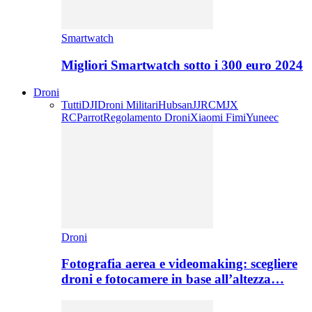
Smartwatch
Migliori Smartwatch sotto i 300 euro 2024
Droni
Tutti
DJI
Droni Militari
Hubsan
JJRC
MJX
RC
Parrot
Regolamento Droni
Xiaomi Fimi
Yuneec
Droni
Fotografia aerea e videomaking: scegliere
droni e fotocamere in base all’altezza…