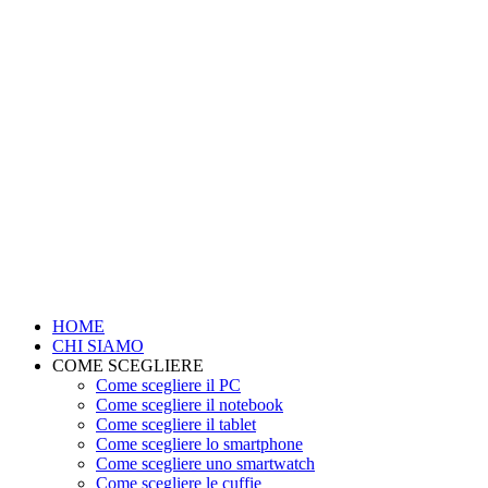
HOME
CHI SIAMO
COME SCEGLIERE
Come scegliere il PC
Come scegliere il notebook
Come scegliere il tablet
Come scegliere lo smartphone
Come scegliere uno smartwatch
Come scegliere le cuffie