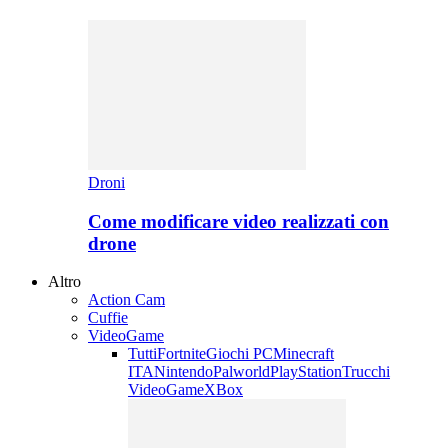
Droni
Come modificare video realizzati con
drone
Altro
Action Cam
Cuffie
VideoGame
Tutti
Fortnite
Giochi PC
Minecraft
ITA
Nintendo
Palworld
PlayStation
Trucchi
VideoGame
XBox