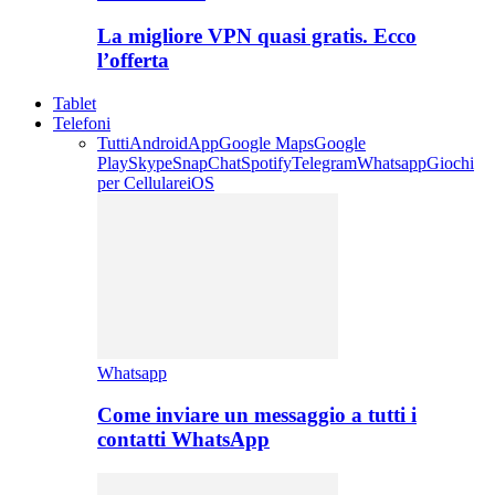
La migliore VPN quasi gratis. Ecco
l’offerta
Tablet
Telefoni
Tutti
Android
App
Google Maps
Google
Play
Skype
SnapChat
Spotify
Telegram
Whatsapp
Giochi
per Cellulare
iOS
Whatsapp
Come inviare un messaggio a tutti i
contatti WhatsApp