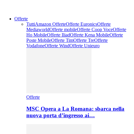
Offerte
Tutti
Amazon Offerte
Offerte Euronics
Offerte
Mediaworld
Offerte mobile
Offerte Coop Voce
Offerte
Ho Mobile
Offerte Iliad
Offerte Kena Mobile
Offerte
Poste Mobile
Offerte Tim
Offerte Tre
Offerte
Vodafone
Offerte Wind
Offerte Unieuro
Offerte
MSC Opera a La Romana: sbarca nella
nuova porta d’ingresso ai…