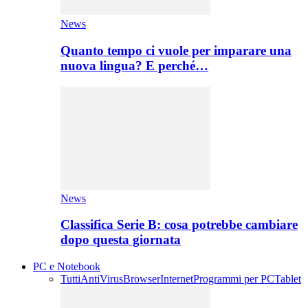
News
Quanto tempo ci vuole per imparare una
nuova lingua? E perché…
News
Classifica Serie B: cosa potrebbe cambiare
dopo questa giornata
PC e Notebook
Tutti
AntiVirus
Browser
Internet
Programmi per PC
Tablet