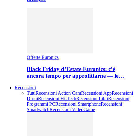
Offerte Euronics
Black Friday d’Estate Euronics: c’è
ancora tempo per approfittarne — le…
Recensioni
Tutti
Recensioni Action Cam
Recensioni App
Recensioni
Droni
Recensioni Hi-Tech
Recensioni Libri
Recensioni
Programmi PC
Recensioni Smartphone
Recensioni
Smartwatch
Recensioni VideoGame