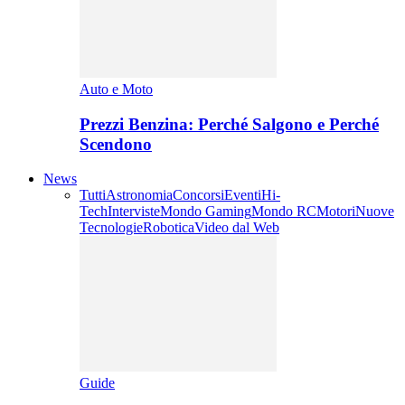
Auto e Moto
Prezzi Benzina: Perché Salgono e Perché
Scendono
News
Tutti
Astronomia
Concorsi
Eventi
Hi-
Tech
Interviste
Mondo Gaming
Mondo RC
Motori
Nuove
Tecnologie
Robotica
Video dal Web
Guide