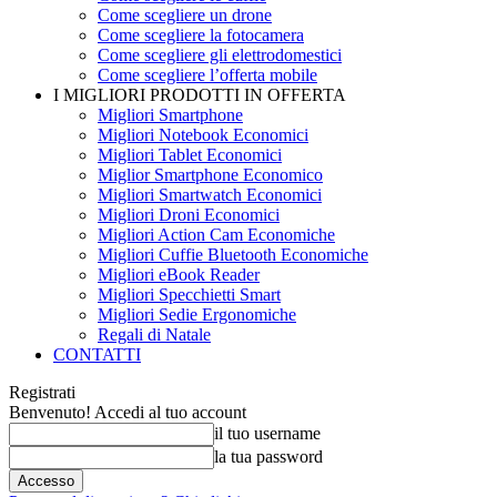
Come scegliere un drone
Come scegliere la fotocamera
Come scegliere gli elettrodomestici
Come scegliere l’offerta mobile
I MIGLIORI PRODOTTI IN OFFERTA
Migliori Smartphone
Migliori Notebook Economici
Migliori Tablet Economici
Miglior Smartphone Economico
Migliori Smartwatch Economici
Migliori Droni Economici
Migliori Action Cam Economiche
Migliori Cuffie Bluetooth Economiche
Migliori eBook Reader
Migliori Specchietti Smart
Migliori Sedie Ergonomiche
Regali di Natale
CONTATTI
Registrati
Benvenuto! Accedi al tuo account
il tuo username
la tua password