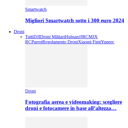
Smartwatch
Migliori Smartwatch sotto i 300 euro 2024
Droni
Tutti
DJI
Droni Militari
Hubsan
JJRC
MJX
RC
Parrot
Regolamento Droni
Xiaomi Fimi
Yuneec
Droni
Fotografia aerea e videomaking: scegliere
droni e fotocamere in base all’altezza…