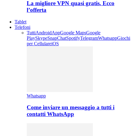
La migliore VPN quasi gratis. Ecco
l’offerta
Tablet
Telefoni
Tutti
Android
App
Google Maps
Google
Play
Skype
SnapChat
Spotify
Telegram
Whatsapp
Giochi
per Cellulare
iOS
Whatsapp
Come inviare un messaggio a tutti i
contatti WhatsApp