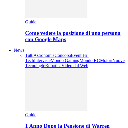
Guide
Come vedere la posizione di una persona
con Google Maps
News
Tutti
Astronomia
Concorsi
Eventi
Hi-
Tech
Interviste
Mondo Gaming
Mondo RC
Motori
Nuove
Tecnologie
Robotica
Video dal Web
Guide
1 Anno Dopo la Pensione di Warren