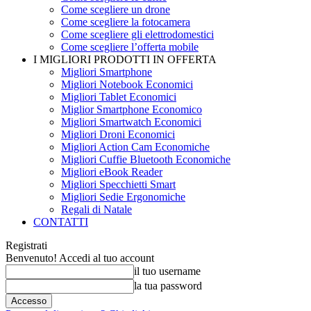
Come scegliere un drone
Come scegliere la fotocamera
Come scegliere gli elettrodomestici
Come scegliere l’offerta mobile
I MIGLIORI PRODOTTI IN OFFERTA
Migliori Smartphone
Migliori Notebook Economici
Migliori Tablet Economici
Miglior Smartphone Economico
Migliori Smartwatch Economici
Migliori Droni Economici
Migliori Action Cam Economiche
Migliori Cuffie Bluetooth Economiche
Migliori eBook Reader
Migliori Specchietti Smart
Migliori Sedie Ergonomiche
Regali di Natale
CONTATTI
Registrati
Benvenuto! Accedi al tuo account
il tuo username
la tua password