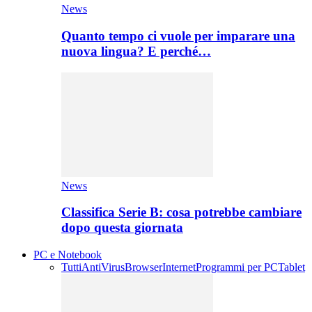
News
Quanto tempo ci vuole per imparare una
nuova lingua? E perché…
News
Classifica Serie B: cosa potrebbe cambiare
dopo questa giornata
PC e Notebook
Tutti
AntiVirus
Browser
Internet
Programmi per PC
Tablet