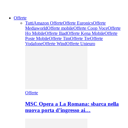
Offerte
Tutti
Amazon Offerte
Offerte Euronics
Offerte
Mediaworld
Offerte mobile
Offerte Coop Voce
Offerte
Ho Mobile
Offerte Iliad
Offerte Kena Mobile
Offerte
Poste Mobile
Offerte Tim
Offerte Tre
Offerte
Vodafone
Offerte Wind
Offerte Unieuro
Offerte
MSC Opera a La Romana: sbarca nella
nuova porta d’ingresso ai…