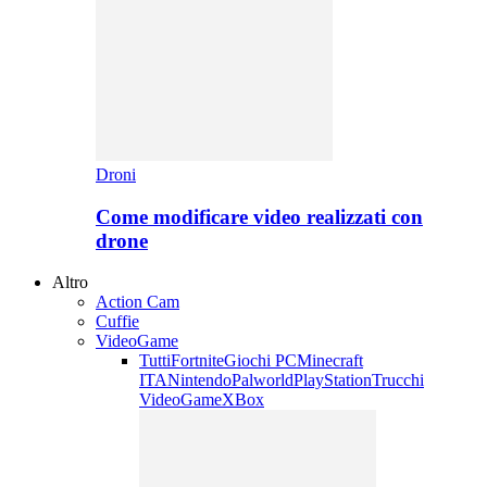
Droni
Come modificare video realizzati con
drone
Altro
Action Cam
Cuffie
VideoGame
Tutti
Fortnite
Giochi PC
Minecraft
ITA
Nintendo
Palworld
PlayStation
Trucchi
VideoGame
XBox