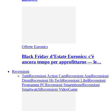
Offerte Euronics
Black Friday d’Estate Euronics: c’è
ancora tempo per approfittarne — le…
Recensioni
Tutti
Recensioni Action Cam
Recensioni App
Recensioni
Droni
Recensioni Hi-Tech
Recensioni Libri
Recensioni
Programmi PC
Recensioni Smartphone
Recensioni
Smartwatch
Recensioni VideoGame