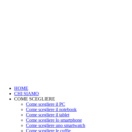
HOME
CHI SIAMO
COME SCEGLIERE
Come scegliere il PC
Come scegliere il notebook
Come scegliere il tablet
Come scegliere lo smartphone
Come scegliere uno smartwatch
Come scegliere le cuffie