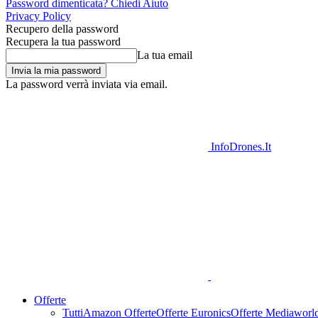
Password dimenticata? Chiedi Aiuto
Privacy Policy
Recupero della password
Recupera la tua password
La tua email
La password verrà inviata via email.
InfoDrones.It
Offerte
Tutti
Amazon Offerte
Offerte Euronics
Offerte Mediaworl