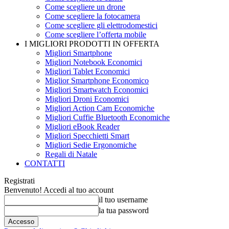
Come scegliere un drone
Come scegliere la fotocamera
Come scegliere gli elettrodomestici
Come scegliere l’offerta mobile
I MIGLIORI PRODOTTI IN OFFERTA
Migliori Smartphone
Migliori Notebook Economici
Migliori Tablet Economici
Miglior Smartphone Economico
Migliori Smartwatch Economici
Migliori Droni Economici
Migliori Action Cam Economiche
Migliori Cuffie Bluetooth Economiche
Migliori eBook Reader
Migliori Specchietti Smart
Migliori Sedie Ergonomiche
Regali di Natale
CONTATTI
Registrati
Benvenuto! Accedi al tuo account
il tuo username
la tua password