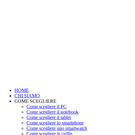
HOME
CHI SIAMO
COME SCEGLIERE
Come scegliere il PC
Come scegliere il notebook
Come scegliere il tablet
Come scegliere lo smartphone
Come scegliere uno smartwatch
Come scegliere le cuffie