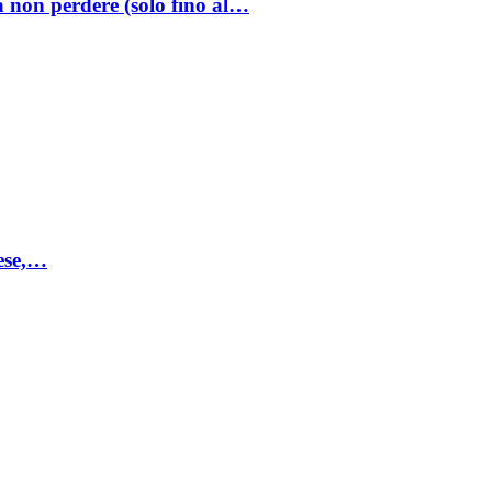
a non perdere (solo fino al…
mese,…