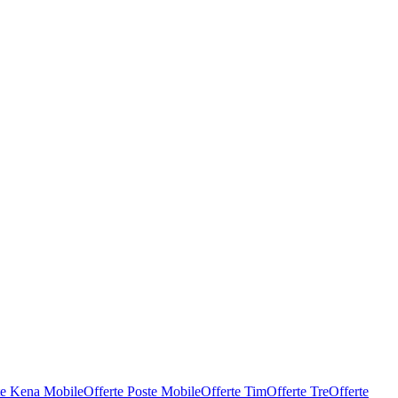
te Kena Mobile
Offerte Poste Mobile
Offerte Tim
Offerte Tre
Offerte