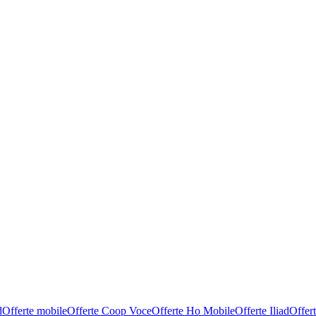
d
Offerte mobile
Offerte Coop Voce
Offerte Ho Mobile
Offerte Iliad
Offer