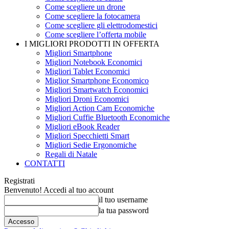
Come scegliere un drone
Come scegliere la fotocamera
Come scegliere gli elettrodomestici
Come scegliere l’offerta mobile
I MIGLIORI PRODOTTI IN OFFERTA
Migliori Smartphone
Migliori Notebook Economici
Migliori Tablet Economici
Miglior Smartphone Economico
Migliori Smartwatch Economici
Migliori Droni Economici
Migliori Action Cam Economiche
Migliori Cuffie Bluetooth Economiche
Migliori eBook Reader
Migliori Specchietti Smart
Migliori Sedie Ergonomiche
Regali di Natale
CONTATTI
Registrati
Benvenuto! Accedi al tuo account
il tuo username
la tua password