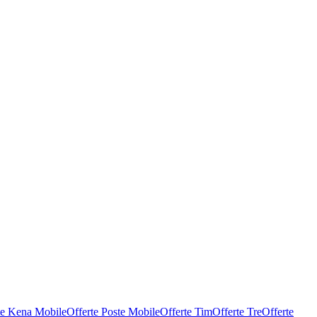
te Kena Mobile
Offerte Poste Mobile
Offerte Tim
Offerte Tre
Offerte