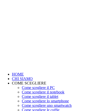
HOME
CHI SIAMO
COME SCEGLIERE
Come scegliere il PC
Come scegliere il notebook
Come scegliere il tablet
Come scegliere lo smartphone
Come scegliere uno smartwatch
Come scegliere le cuffie