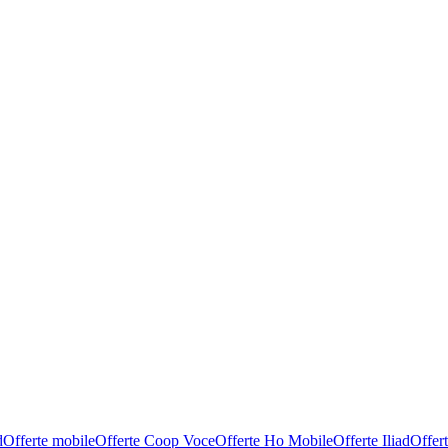
d
Offerte mobile
Offerte Coop Voce
Offerte Ho Mobile
Offerte Iliad
Offer