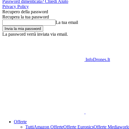
Password dimenticata? Chiedi Aiuto
Privacy Policy
Recupero della password
Recupera la tua password
La tua email
La password verrà inviata via email.
InfoDrones.It
Offerte
Tutti
Amazon Offerte
Offerte Euronics
Offerte Mediaworl