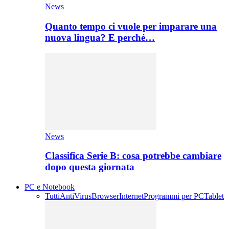
News
Quanto tempo ci vuole per imparare una
nuova lingua? E perché…
News
Classifica Serie B: cosa potrebbe cambiare
dopo questa giornata
PC e Notebook
Tutti
AntiVirus
Browser
Internet
Programmi per PC
Tablet