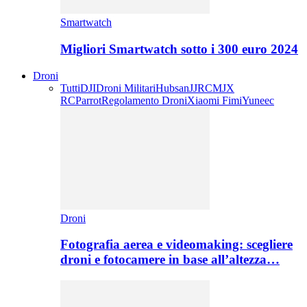
Smartwatch
Migliori Smartwatch sotto i 300 euro 2024
Droni
Tutti
DJI
Droni Militari
Hubsan
JJRC
MJX
RC
Parrot
Regolamento Droni
Xiaomi Fimi
Yuneec
Droni
Fotografia aerea e videomaking: scegliere
droni e fotocamere in base all’altezza…