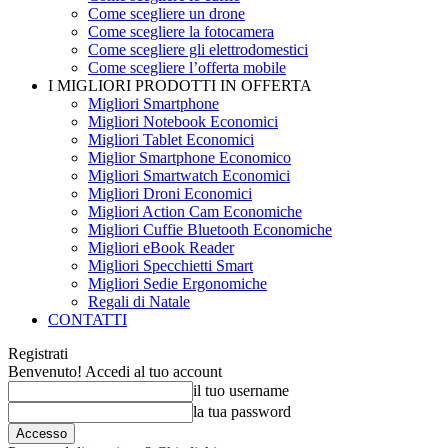
Come scegliere un drone
Come scegliere la fotocamera
Come scegliere gli elettrodomestici
Come scegliere l’offerta mobile
I MIGLIORI PRODOTTI IN OFFERTA
Migliori Smartphone
Migliori Notebook Economici
Migliori Tablet Economici
Miglior Smartphone Economico
Migliori Smartwatch Economici
Migliori Droni Economici
Migliori Action Cam Economiche
Migliori Cuffie Bluetooth Economiche
Migliori eBook Reader
Migliori Specchietti Smart
Migliori Sedie Ergonomiche
Regali di Natale
CONTATTI
Registrati
Benvenuto! Accedi al tuo account
il tuo username
la tua password