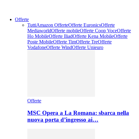
Offerte
Tutti
Amazon Offerte
Offerte Euronics
Offerte
Mediaworld
Offerte mobile
Offerte Coop Voce
Offerte
Ho Mobile
Offerte Iliad
Offerte Kena Mobile
Offerte
Poste Mobile
Offerte Tim
Offerte Tre
Offerte
Vodafone
Offerte Wind
Offerte Unieuro
Offerte
MSC Opera a La Romana: sbarca nella
nuova porta d’ingresso ai…