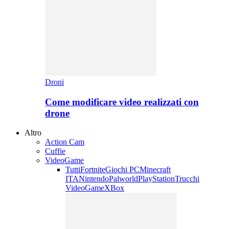
Droni
Come modificare video realizzati con
drone
Altro
Action Cam
Cuffie
VideoGame
Tutti
Fortnite
Giochi PC
Minecraft
ITA
Nintendo
Palworld
PlayStation
Trucchi
VideoGame
XBox