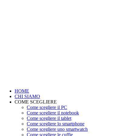
HOME
CHI SIAMO
COME SCEGLIERE
Come scegliere il PC
Come scegliere il notebook
Come scegliere il tablet
Come scegliere lo smartphone
Come scegliere uno smartwatch
Come scegliere le cuffie