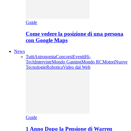
Guide
Come vedere la posizione di una persona
con Google Maps
News
Tutti
Astronomia
Concorsi
Eventi
Hi-
Tech
Interviste
Mondo Gaming
Mondo RC
Motori
Nuove
Tecnologie
Robotica
Video dal Web
Guide
1 Anno Dopo la Pensione di Warren