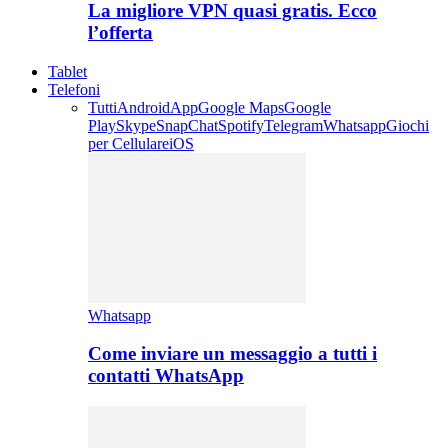
La migliore VPN quasi gratis. Ecco
l’offerta
Tablet
Telefoni
Tutti
Android
App
Google Maps
Google
Play
Skype
SnapChat
Spotify
Telegram
Whatsapp
Giochi
per Cellulare
iOS
Whatsapp
Come inviare un messaggio a tutti i
contatti WhatsApp