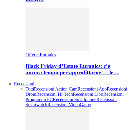
Offerte Euronics
Black Friday d’Estate Euronics: c’è
ancora tempo per approfittarne — le…
Recensioni
Tutti
Recensioni Action Cam
Recensioni App
Recensioni
Droni
Recensioni Hi-Tech
Recensioni Libri
Recensioni
Programmi PC
Recensioni Smartphone
Recensioni
Smartwatch
Recensioni VideoGame