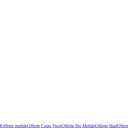
d
Offerte mobile
Offerte Coop Voce
Offerte Ho Mobile
Offerte Iliad
Offer