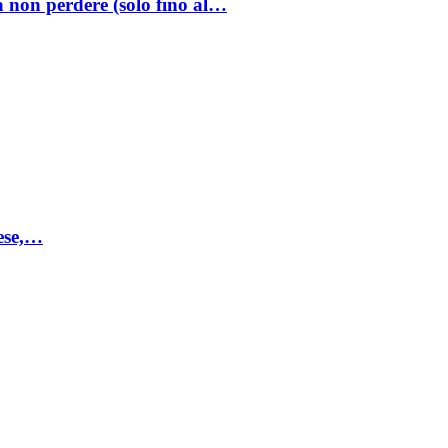
a non perdere (solo fino al…
mese,…