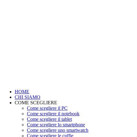
HOME
CHI SIAMO
COME SCEGLIERE
Come scegliere il PC
Come scegliere il notebook
Come scegliere il tablet
Come scegliere lo smartphone
Come scegliere uno smartwatch
Come scegliere le cuffie