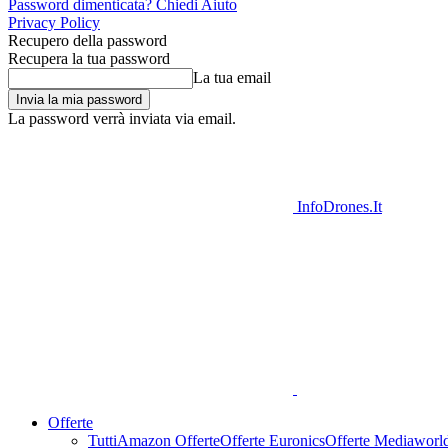
Password dimenticata? Chiedi Aiuto
Privacy Policy
Recupero della password
Recupera la tua password
La tua email
La password verrà inviata via email.
InfoDrones.It
Offerte
Tutti
Amazon Offerte
Offerte Euronics
Offerte Mediaworl