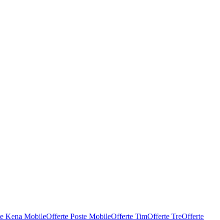
te Kena Mobile
Offerte Poste Mobile
Offerte Tim
Offerte Tre
Offerte