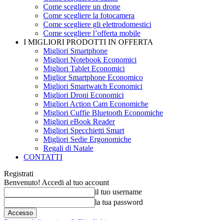
Come scegliere un drone
Come scegliere la fotocamera
Come scegliere gli elettrodomestici
Come scegliere l’offerta mobile
I MIGLIORI PRODOTTI IN OFFERTA
Migliori Smartphone
Migliori Notebook Economici
Migliori Tablet Economici
Miglior Smartphone Economico
Migliori Smartwatch Economici
Migliori Droni Economici
Migliori Action Cam Economiche
Migliori Cuffie Bluetooth Economiche
Migliori eBook Reader
Migliori Specchietti Smart
Migliori Sedie Ergonomiche
Regali di Natale
CONTATTI
Registrati
Benvenuto! Accedi al tuo account
il tuo username
la tua password