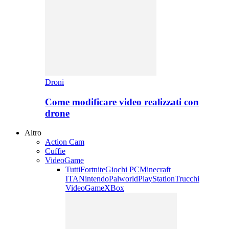
Droni
Come modificare video realizzati con
drone
Altro
Action Cam
Cuffie
VideoGame
Tutti
Fortnite
Giochi PC
Minecraft
ITA
Nintendo
Palworld
PlayStation
Trucchi
VideoGame
XBox