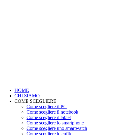
HOME
CHI SIAMO
COME SCEGLIERE
Come scegliere il PC
Come scegliere il notebook
Come scegliere il tablet
Come scegliere lo smartphone
Come scegliere uno smartwatch
Come scegliere le cuffie