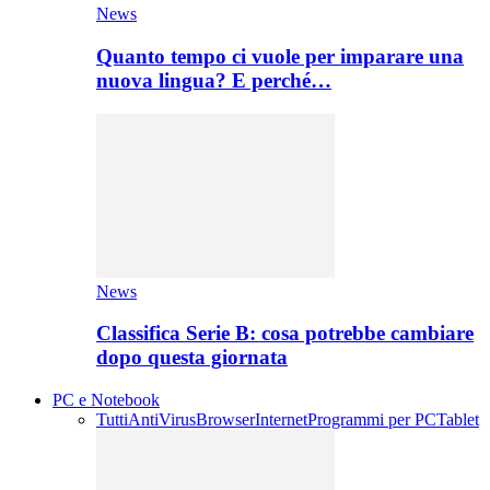
News
Quanto tempo ci vuole per imparare una
nuova lingua? E perché…
News
Classifica Serie B: cosa potrebbe cambiare
dopo questa giornata
PC e Notebook
Tutti
AntiVirus
Browser
Internet
Programmi per PC
Tablet