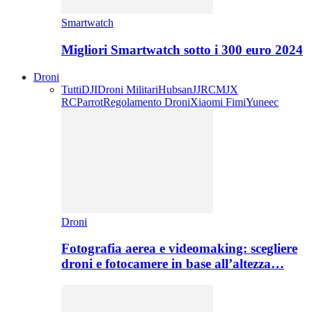
Smartwatch
Migliori Smartwatch sotto i 300 euro 2024
Droni
Tutti
DJI
Droni Militari
Hubsan
JJRC
MJX
RC
Parrot
Regolamento Droni
Xiaomi Fimi
Yuneec
Droni
Fotografia aerea e videomaking: scegliere
droni e fotocamere in base all’altezza…