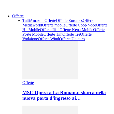
Offerte
Tutti
Amazon Offerte
Offerte Euronics
Offerte
Mediaworld
Offerte mobile
Offerte Coop Voce
Offerte
Ho Mobile
Offerte Iliad
Offerte Kena Mobile
Offerte
Poste Mobile
Offerte Tim
Offerte Tre
Offerte
Vodafone
Offerte Wind
Offerte Unieuro
Offerte
MSC Opera a La Romana: sbarca nella
nuova porta d’ingresso ai…