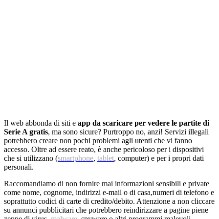
Il web abbonda di siti e
app da scaricare per vedere le partite di
Serie A gratis
, ma sono sicure? Purtroppo no, anzi! Servizi illegali
potrebbero creare non pochi problemi agli utenti che vi fanno
accesso. Oltre ad essere reato, è anche pericoloso per i dispositivi
che si utilizzano (
smartphone
,
tablet
, computer) e per i propri dati
personali.
Raccomandiamo di non fornire mai informazioni sensibili e private
come nome, cognome, indirizzi e-mail o di casa,numeri di telefono e
soprattutto codici di carte di credito/debito. Attenzione a non cliccare
su annunci pubblicitari che potrebbero reindirizzare a pagine piene
zeppe di virus,
malware
, spyware o altri programmi malevoli.