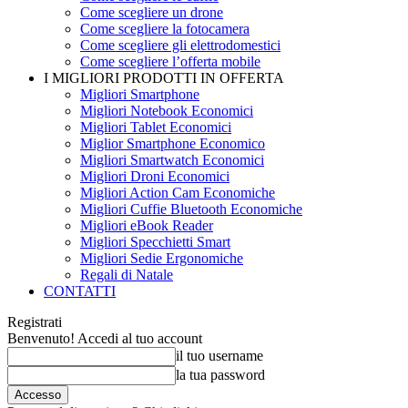
Come scegliere un drone
Come scegliere la fotocamera
Come scegliere gli elettrodomestici
Come scegliere l’offerta mobile
I MIGLIORI PRODOTTI IN OFFERTA
Migliori Smartphone
Migliori Notebook Economici
Migliori Tablet Economici
Miglior Smartphone Economico
Migliori Smartwatch Economici
Migliori Droni Economici
Migliori Action Cam Economiche
Migliori Cuffie Bluetooth Economiche
Migliori eBook Reader
Migliori Specchietti Smart
Migliori Sedie Ergonomiche
Regali di Natale
CONTATTI
Registrati
Benvenuto! Accedi al tuo account
il tuo username
la tua password