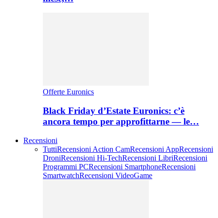
Offerte Euronics
Black Friday d’Estate Euronics: c’è
ancora tempo per approfittarne — le…
Recensioni
Tutti
Recensioni Action Cam
Recensioni App
Recensioni
Droni
Recensioni Hi-Tech
Recensioni Libri
Recensioni
Programmi PC
Recensioni Smartphone
Recensioni
Smartwatch
Recensioni VideoGame