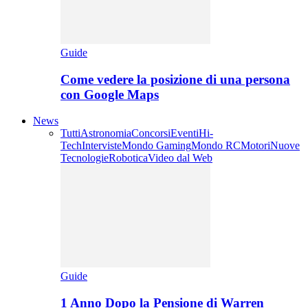
Guide
Come vedere la posizione di una persona
con Google Maps
News
Tutti
Astronomia
Concorsi
Eventi
Hi-
Tech
Interviste
Mondo Gaming
Mondo RC
Motori
Nuove
Tecnologie
Robotica
Video dal Web
Guide
1 Anno Dopo la Pensione di Warren