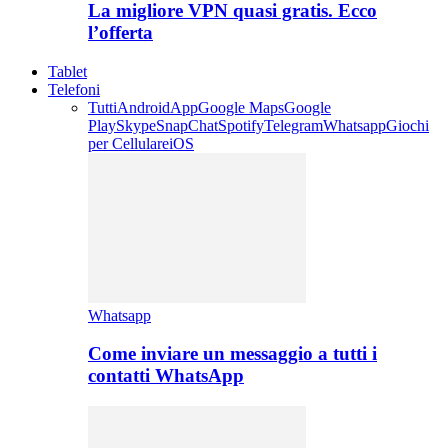
La migliore VPN quasi gratis. Ecco
l’offerta
Tablet
Telefoni
Tutti
Android
App
Google Maps
Google
Play
Skype
SnapChat
Spotify
Telegram
Whatsapp
Giochi
per Cellulare
iOS
Whatsapp
Come inviare un messaggio a tutti i
contatti WhatsApp