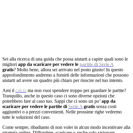
Sei alla ricerca di una guida che possa aiutarti a capire quali sono le
migliori
app da scaricare per vedere le
partite di Serie A
gratis
? Molto bene, allora sei arrivato nel posto giusto! In questo
approfondimento andremo a fornirti delle informazioni che possono
aiutarti ad avere un quadro più chiaro per riuscire nel tuo intento.
Ami il
calcio
ma non vuoi spendere troppo per guardare le partite?
Tranquillo, anche in questo caso ci sono diverse opzioni che
potrebbero fare al caso tuo. Sappi che ci sono un po’
app da
scaricare per vedere le partite di
Serie A
gratis
senza costi
aggiuntivi o a prezzi convenienti. Nelle prossime righe vedremo
tutte le soluzioni del caso.
Come sempre, ribadiamo di non voler in alcun modo incentivare alla
pirateria online. Diffondere, scaricare o anche solo visionare