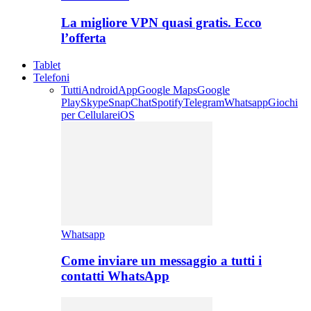
La migliore VPN quasi gratis. Ecco
l’offerta
Tablet
Telefoni
Tutti
Android
App
Google Maps
Google
Play
Skype
SnapChat
Spotify
Telegram
Whatsapp
Giochi
per Cellulare
iOS
Whatsapp
Come inviare un messaggio a tutti i
contatti WhatsApp