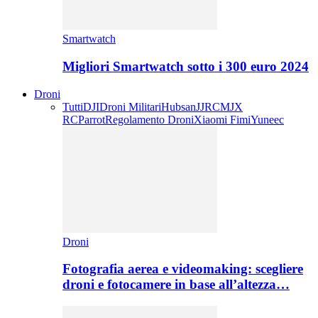
Smartwatch
Migliori Smartwatch sotto i 300 euro 2024
Droni
Tutti
DJI
Droni Militari
Hubsan
JJRC
MJX
RC
Parrot
Regolamento Droni
Xiaomi Fimi
Yuneec
Droni
Fotografia aerea e videomaking: scegliere
droni e fotocamere in base all’altezza…