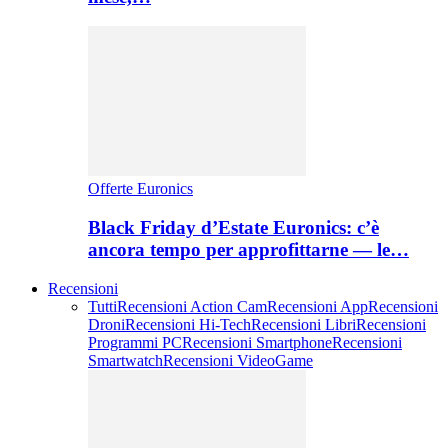
Offerte Euronics
Black Friday d’Estate Euronics: c’è
ancora tempo per approfittarne — le…
Recensioni
Tutti
Recensioni Action Cam
Recensioni App
Recensioni
Droni
Recensioni Hi-Tech
Recensioni Libri
Recensioni
Programmi PC
Recensioni Smartphone
Recensioni
Smartwatch
Recensioni VideoGame