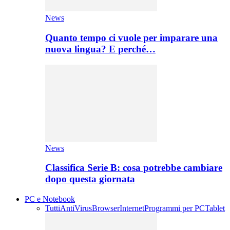
News
Quanto tempo ci vuole per imparare una
nuova lingua? E perché…
News
Classifica Serie B: cosa potrebbe cambiare
dopo questa giornata
PC e Notebook
Tutti
AntiVirus
Browser
Internet
Programmi per PC
Tablet