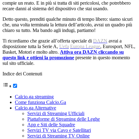
compie un reato. E in più si tratta di siti pericolosi, che potrebbero
recare danni al sistema del dispositivo che stai usando.
Detto questo, prenditi qualche minuto di tempo libero: siamo sicuri
che, una volta terminata la lettura dell’articolo, avrai un quadro più
chiaro su tutto. Ma bando agli indugi, partiamo!
Ti ricordiamo che grazie all’offerta speciale di
DAZN
avrai a
disposizione tutta la Serie A,
Uefa
Europa League
, Eurosport, NFL,
Basket, Motori e molto altro.
Attiva ora DAZN cliccando su
questo link e ottieni la promozione
presente in questo momento
sul sito ufficiale.
Indice dei Contenuti
Calcio.ga streaming
Come funziona Calcio.Ga
Calcio.ga Alternative
Servizi di Streaming Ufficiali
Piattaforme di Streaming delle Leghe
App e Siti delle Squadre
Servizi TV via Cavo e Satellitari
Servizi di Streaming TV Online