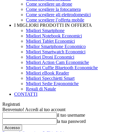
Come scegliere un drone
Come scegliere la fotocamera
Come scegliere gli elettrodomestici
Come scegliere l’offerta mobile
I MIGLIORI PRODOTTI IN OFFERTA
Migliori Smartphone
Migliori Notebook Economici
Migliori Tablet Economici
Miglior Smartphone Economico
Migliori Smartwatch Economici
Migliori Droni Economici
Migliori Action Cam Economiche
Migliori Cuffie Bluetooth Economiche
Migliori eBook Reader
Migliori Specchietti Smart
Migliori Sedie Ergonomiche
Regali di Natale
CONTATTI
Registrati
Benvenuto! Accedi al tuo account
il tuo username
la tua password