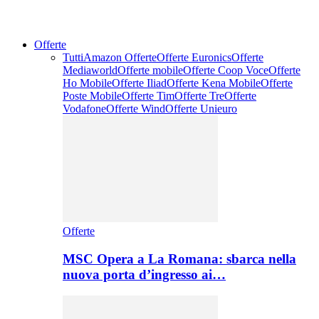
Offerte
Tutti
Amazon Offerte
Offerte Euronics
Offerte
Mediaworld
Offerte mobile
Offerte Coop Voce
Offerte
Ho Mobile
Offerte Iliad
Offerte Kena Mobile
Offerte
Poste Mobile
Offerte Tim
Offerte Tre
Offerte
Vodafone
Offerte Wind
Offerte Unieuro
Offerte
MSC Opera a La Romana: sbarca nella
nuova porta d’ingresso ai…