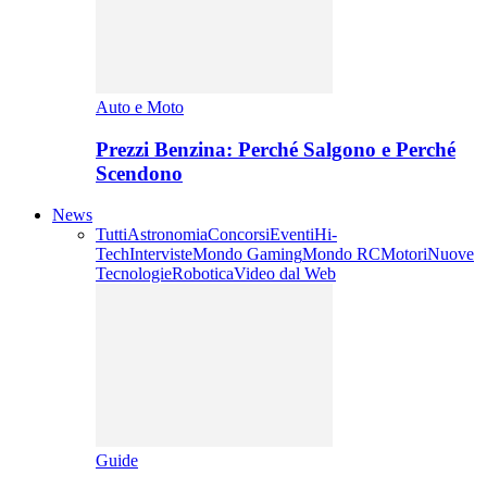
Auto e Moto
Prezzi Benzina: Perché Salgono e Perché
Scendono
News
Tutti
Astronomia
Concorsi
Eventi
Hi-
Tech
Interviste
Mondo Gaming
Mondo RC
Motori
Nuove
Tecnologie
Robotica
Video dal Web
Guide