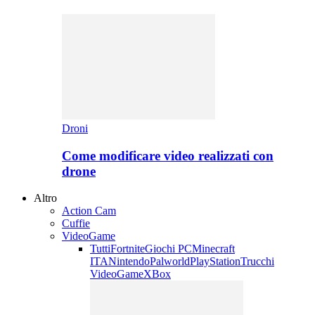
Droni
Come modificare video realizzati con
drone
Altro
Action Cam
Cuffie
VideoGame
Tutti
Fortnite
Giochi PC
Minecraft
ITA
Nintendo
Palworld
PlayStation
Trucchi
VideoGame
XBox