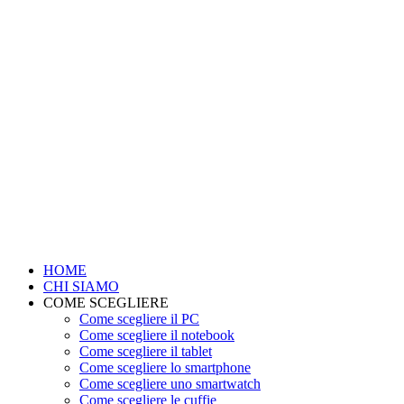
HOME
CHI SIAMO
COME SCEGLIERE
Come scegliere il PC
Come scegliere il notebook
Come scegliere il tablet
Come scegliere lo smartphone
Come scegliere uno smartwatch
Come scegliere le cuffie