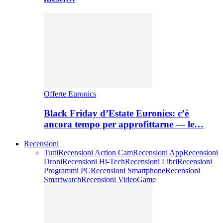
Offerte Euronics
Black Friday d’Estate Euronics: c’è
ancora tempo per approfittarne — le…
Recensioni
Tutti
Recensioni Action Cam
Recensioni App
Recensioni
Droni
Recensioni Hi-Tech
Recensioni Libri
Recensioni
Programmi PC
Recensioni Smartphone
Recensioni
Smartwatch
Recensioni VideoGame