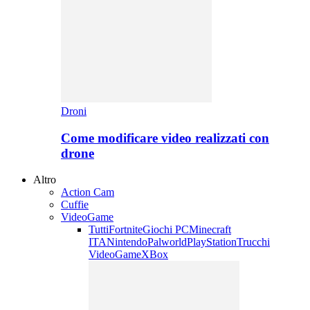
Droni
Come modificare video realizzati con
drone
Altro
Action Cam
Cuffie
VideoGame
Tutti
Fortnite
Giochi PC
Minecraft
ITA
Nintendo
Palworld
PlayStation
Trucchi
VideoGame
XBox