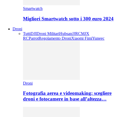
Smartwatch
Migliori Smartwatch sotto i 300 euro 2024
Droni
Tutti
DJI
Droni Militari
Hubsan
JJRC
MJX
RC
Parrot
Regolamento Droni
Xiaomi Fimi
Yuneec
Droni
Fotografia aerea e videomaking: scegliere
droni e fotocamere in base all’altezza…