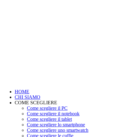
HOME
CHI SIAMO
COME SCEGLIERE
Come scegliere il PC
Come scegliere il notebook
Come scegliere il tablet
Come scegliere lo smartphone
Come scegliere uno smartwatch
Come scegliere le cuffie