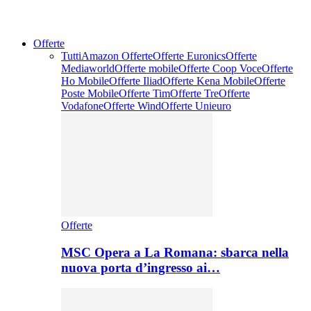
Offerte
Tutti
Amazon Offerte
Offerte Euronics
Offerte
Mediaworld
Offerte mobile
Offerte Coop Voce
Offerte
Ho Mobile
Offerte Iliad
Offerte Kena Mobile
Offerte
Poste Mobile
Offerte Tim
Offerte Tre
Offerte
Vodafone
Offerte Wind
Offerte Unieuro
Offerte
MSC Opera a La Romana: sbarca nella
nuova porta d’ingresso ai…