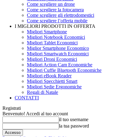
Come scegliere un drone
Come scegliere la fotocamera
Come scegliere gli elettrodomestici
Come scegliere l’offerta mobile
I MIGLIORI PRODOTTI IN OFFERTA
Migliori Smartphone
Migliori Notebook Economici
Migliori Tablet Economici
Miglior Smartphone Economico
Migliori Smartwatch Economici
Migliori Droni Economici
Migliori Action Cam Economiche
Migliori Cuffie Bluetooth Economiche
Migliori eBook Reader
Migliori Specchietti Smart
Migliori Sedie Ergonomiche
Regali di Natale
CONTATTI
Registrati
Benvenuto! Accedi al tuo account
il tuo username
la tua password