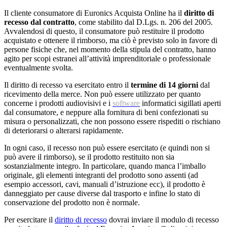
Il cliente consumatore di Euronics Acquista Online ha il
diritto di
recesso dal contratto
, come stabilito dal D.Lgs. n. 206 del 2005.
Avvalendosi di questo, il consumatore può restituire il prodotto
acquistato e ottenere il rimborso, ma ciò è previsto solo in favore di
persone fisiche che, nel momento della stipula del contratto, hanno
agito per scopi estranei all’attività imprenditoriale o professionale
eventualmente svolta.
Il diritto di recesso va esercitato entro il
termine di 14 giorni
dal
ricevimento della merce. Non può essere utilizzato per quanto
concerne i prodotti audiovisivi e i
software
informatici sigillati aperti
dal consumatore, e neppure alla fornitura di beni confezionati su
misura o personalizzati, che non possono essere rispediti o rischiano
di deteriorarsi o alterarsi rapidamente.
In ogni caso, il recesso non può essere esercitato (e quindi non si
può avere il rimborso), se il prodotto restituito non sia
sostanzialmente integro. In particolare, quando manca l’imballo
originale, gli elementi integranti del prodotto sono assenti (ad
esempio accessori, cavi, manuali d’istruzione ecc), il prodotto è
danneggiato per cause diverse dal trasporto e infine lo stato di
conservazione del prodotto non è normale.
Per esercitare il
diritto di recesso
dovrai inviare il modulo di recesso