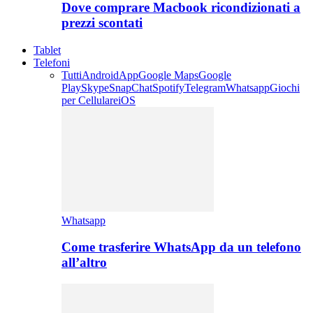
Dove comprare Macbook ricondizionati a
prezzi scontati
Tablet
Telefoni
Tutti
Android
App
Google Maps
Google
Play
Skype
SnapChat
Spotify
Telegram
Whatsapp
Giochi
per Cellulare
iOS
Whatsapp
Come trasferire WhatsApp da un telefono
all’altro