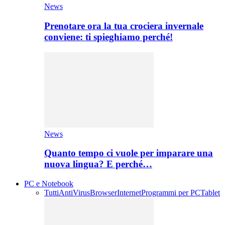
News
Prenotare ora la tua crociera invernale
conviene: ti spieghiamo perché!
News
Quanto tempo ci vuole per imparare una
nuova lingua? E perché…
PC e Notebook
Tutti
AntiVirus
Browser
Internet
Programmi per PC
Tablet