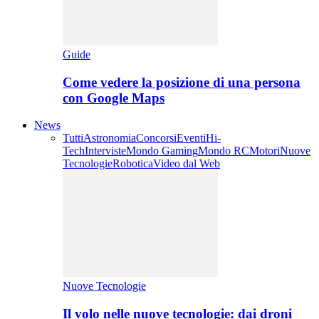
Guide
Come vedere la posizione di una persona
con Google Maps
News
Tutti
Astronomia
Concorsi
Eventi
Hi-
Tech
Interviste
Mondo Gaming
Mondo RC
Motori
Nuove
Tecnologie
Robotica
Video dal Web
Nuove Tecnologie
Il volo nelle nuove tecnologie: dai droni