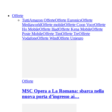
Offerte
Tutti
Amazon Offerte
Offerte Euronics
Offerte
Mediaworld
Offerte mobile
Offerte Coop Voce
Offerte
Ho Mobile
Offerte Iliad
Offerte Kena Mobile
Offerte
Poste Mobile
Offerte Tim
Offerte Tre
Offerte
Vodafone
Offerte Wind
Offerte Unieuro
Offerte
MSC Opera a La Romana: sbarca nella
nuova porta d’ingresso ai…