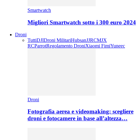
Smartwatch
Migliori Smartwatch sotto i 300 euro 2024
Droni
Tutti
DJI
Droni Militari
Hubsan
JJRC
MJX
RC
Parrot
Regolamento Droni
Xiaomi Fimi
Yuneec
Droni
Fotografia aerea e videomaking: scegliere
droni e fotocamere in base all’altezza…