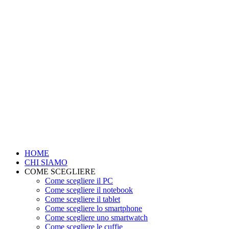
HOME
CHI SIAMO
COME SCEGLIERE
Come scegliere il PC
Come scegliere il notebook
Come scegliere il tablet
Come scegliere lo smartphone
Come scegliere uno smartwatch
Come scegliere le cuffie