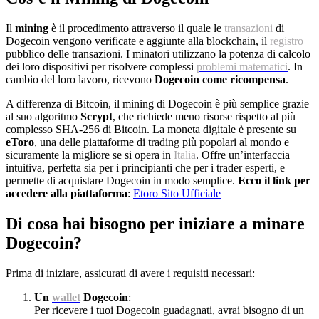
Il
mining
è il procedimento attraverso il quale le
transazioni
di
Dogecoin vengono verificate e aggiunte alla blockchain, il
registro
pubblico delle transazioni. I minatori utilizzano la potenza di calcolo
dei loro dispositivi per risolvere complessi
problemi matematici
. In
cambio del loro lavoro, ricevono
Dogecoin come ricompensa
.
A differenza di Bitcoin, il mining di Dogecoin è più semplice grazie
al suo algoritmo
Scrypt
, che richiede meno risorse rispetto al più
complesso SHA-256 di Bitcoin. La moneta digitale è presente su
eToro
, una delle piattaforme di trading più popolari al mondo e
sicuramente la migliore se si opera in
Italia
. Offre un’interfaccia
intuitiva, perfetta sia per i principianti che per i trader esperti, e
permette di acquistare Dogecoin in modo semplice.
Ecco il link per
accedere alla piattaforma
:
Etoro Sito Ufficiale
Di cosa hai bisogno per iniziare a minare
Dogecoin?
Prima di iniziare, assicurati di avere i requisiti necessari:
Un
wallet
Dogecoin
:
Per ricevere i tuoi Dogecoin guadagnati, avrai bisogno di un