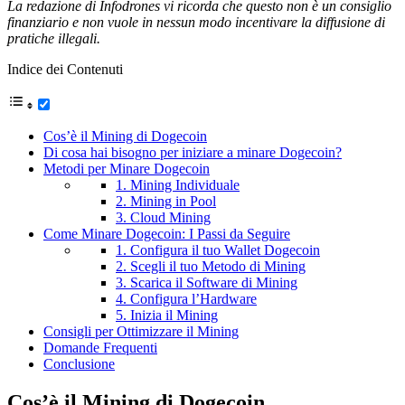
La redazione di Infodrones vi ricorda che questo non è un consiglio
finanziario e non vuole in nessun modo incentivare la diffusione di
pratiche illegali.
Indice dei Contenuti
Cos’è il Mining di Dogecoin
Di cosa hai bisogno per iniziare a minare Dogecoin?
Metodi per Minare Dogecoin
1. Mining Individuale
2. Mining in Pool
3. Cloud Mining
Come Minare Dogecoin: I Passi da Seguire
1. Configura il tuo Wallet Dogecoin
2. Scegli il tuo Metodo di Mining
3. Scarica il Software di Mining
4. Configura l’Hardware
5. Inizia il Mining
Consigli per Ottimizzare il Mining
Domande Frequenti
Conclusione
Cos’è il Mining di Dogecoin