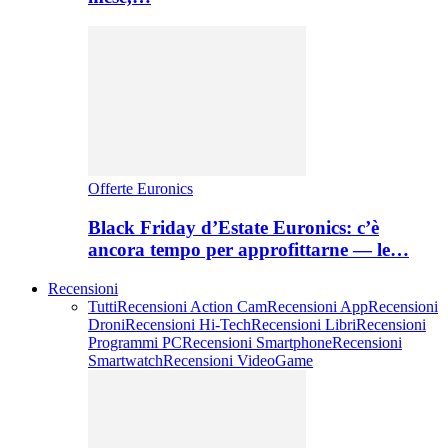
Offerte Euronics
Black Friday d’Estate Euronics: c’è
ancora tempo per approfittarne — le…
Recensioni
Tutti
Recensioni Action Cam
Recensioni App
Recensioni
Droni
Recensioni Hi-Tech
Recensioni Libri
Recensioni
Programmi PC
Recensioni Smartphone
Recensioni
Smartwatch
Recensioni VideoGame