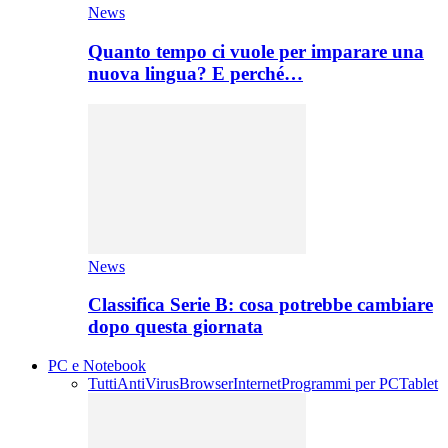
News
Quanto tempo ci vuole per imparare una
nuova lingua? E perché…
News
Classifica Serie B: cosa potrebbe cambiare
dopo questa giornata
PC e Notebook
Tutti
AntiVirus
Browser
Internet
Programmi per PC
Tablet