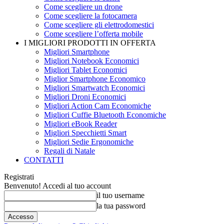
Come scegliere un drone
Come scegliere la fotocamera
Come scegliere gli elettrodomestici
Come scegliere l’offerta mobile
I MIGLIORI PRODOTTI IN OFFERTA
Migliori Smartphone
Migliori Notebook Economici
Migliori Tablet Economici
Miglior Smartphone Economico
Migliori Smartwatch Economici
Migliori Droni Economici
Migliori Action Cam Economiche
Migliori Cuffie Bluetooth Economiche
Migliori eBook Reader
Migliori Specchietti Smart
Migliori Sedie Ergonomiche
Regali di Natale
CONTATTI
Registrati
Benvenuto! Accedi al tuo account
il tuo username
la tua password