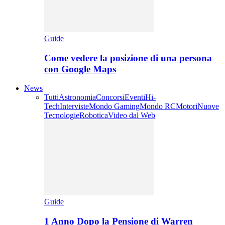
Guide
Come vedere la posizione di una persona
con Google Maps
News
Tutti
Astronomia
Concorsi
Eventi
Hi-
Tech
Interviste
Mondo Gaming
Mondo RC
Motori
Nuove
Tecnologie
Robotica
Video dal Web
Guide
1 Anno Dopo la Pensione di Warren