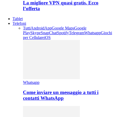
La migliore VPN quasi gratis. Ecco
l’offerta
Tablet
Telefoni
Tutti
Android
App
Google Maps
Google
Play
Skype
SnapChat
Spotify
Telegram
Whatsapp
Giochi
per Cellulare
iOS
Whatsapp
Come inviare un messaggio a tutti i
contatti WhatsApp