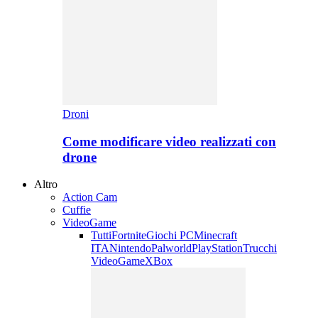
Droni
Come modificare video realizzati con
drone
Altro
Action Cam
Cuffie
VideoGame
Tutti
Fortnite
Giochi PC
Minecraft
ITA
Nintendo
Palworld
PlayStation
Trucchi
VideoGame
XBox