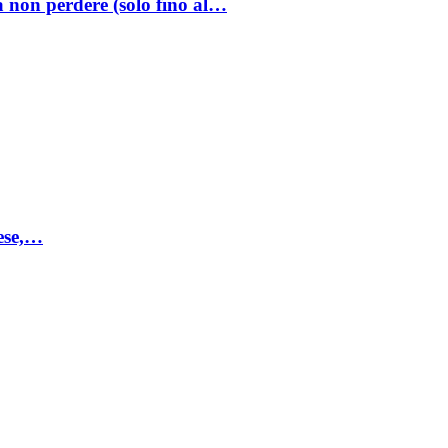
a non perdere (solo fino al…
mese,…