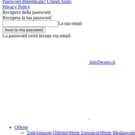
Password dimenticata? Chiedi Aiuto
Privacy Policy
Recupero della password
Recupera la tua password
La tua email
La password verrà inviata via email.
InfoDrones.It
Offerte
Tutti
Amazon Offerte
Offerte Euronics
Offerte Mediaworl