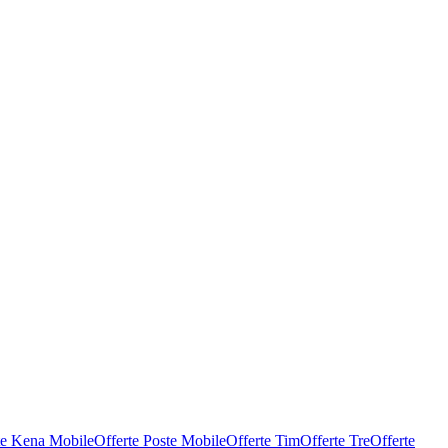
te Kena Mobile
Offerte Poste Mobile
Offerte Tim
Offerte Tre
Offerte