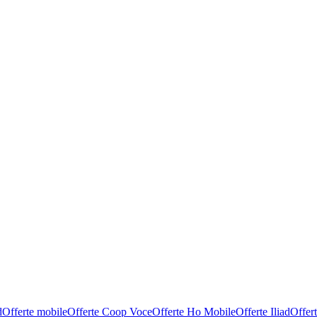
d
Offerte mobile
Offerte Coop Voce
Offerte Ho Mobile
Offerte Iliad
Offer