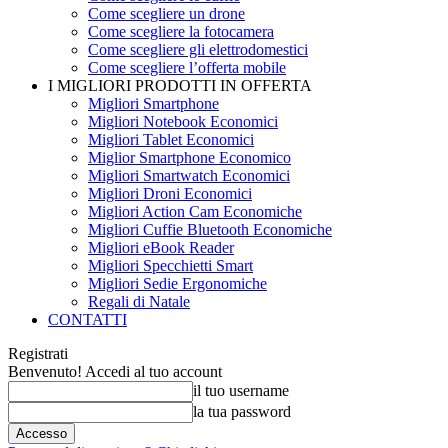
Come scegliere un drone
Come scegliere la fotocamera
Come scegliere gli elettrodomestici
Come scegliere l’offerta mobile
I MIGLIORI PRODOTTI IN OFFERTA
Migliori Smartphone
Migliori Notebook Economici
Migliori Tablet Economici
Miglior Smartphone Economico
Migliori Smartwatch Economici
Migliori Droni Economici
Migliori Action Cam Economiche
Migliori Cuffie Bluetooth Economiche
Migliori eBook Reader
Migliori Specchietti Smart
Migliori Sedie Ergonomiche
Regali di Natale
CONTATTI
Registrati
Benvenuto! Accedi al tuo account
il tuo username
la tua password