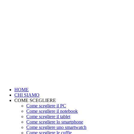
HOME
CHI SIAMO
COME SCEGLIERE
Come scegliere il PC
Come scegliere il notebook
Come scegliere il tablet
Come scegliere lo smartphone
Come scegliere uno smartwatch
Come scegliere le cuffie