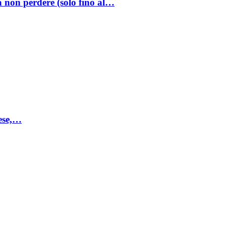
a non perdere (solo fino al…
mese,…