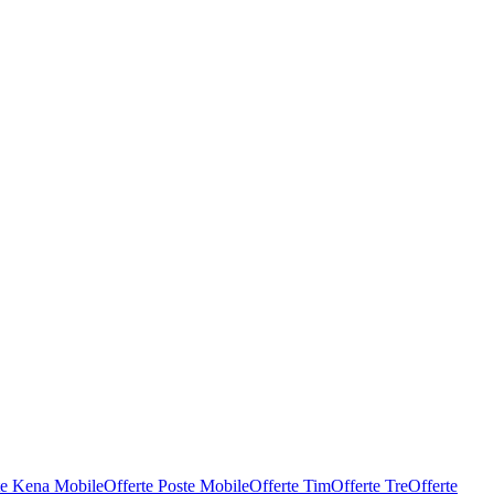
te Kena Mobile
Offerte Poste Mobile
Offerte Tim
Offerte Tre
Offerte