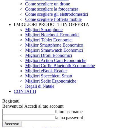
Come scegliere un drone
Come scegliere la fotocamera
Come scegliere gli elettrodomestici
Come scegliere l’offerta mobile
I MIGLIORI PRODOTTI IN OFFERTA
Migliori Smartphone
Migliori Notebook Economici
Migliori Tablet Economici
Miglior Smartphone Economico
Migliori Smartwatch Economici
Migliori Droni Economici
Migliori Action Cam Economiche
Migliori Cuffie Bluetooth Economiche
Migliori eBook Reader
Migliori Specchietti Smart
Migliori Sedie Ergonomiche
Regali di Natale
CONTATTI
Registrati
Benvenuto! Accedi al tuo account
il tuo username
la tua password