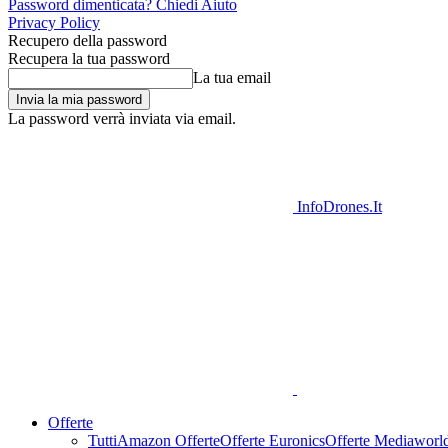
Password dimenticata? Chiedi Aiuto
Privacy Policy
Recupero della password
Recupera la tua password
La tua email
La password verrà inviata via email.
InfoDrones.It
Offerte
Tutti
Amazon Offerte
Offerte Euronics
Offerte Mediaworl