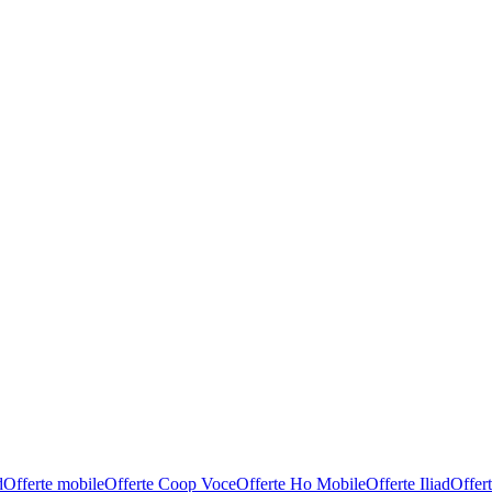
d
Offerte mobile
Offerte Coop Voce
Offerte Ho Mobile
Offerte Iliad
Offer