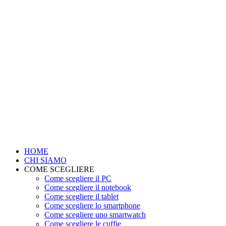
HOME
CHI SIAMO
COME SCEGLIERE
Come scegliere il PC
Come scegliere il notebook
Come scegliere il tablet
Come scegliere lo smartphone
Come scegliere uno smartwatch
Come scegliere le cuffie