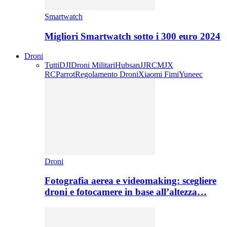
Smartwatch
Migliori Smartwatch sotto i 300 euro 2024
Droni
Tutti
DJI
Droni Militari
Hubsan
JJRC
MJX
RC
Parrot
Regolamento Droni
Xiaomi Fimi
Yuneec
Droni
Fotografia aerea e videomaking: scegliere
droni e fotocamere in base all’altezza…