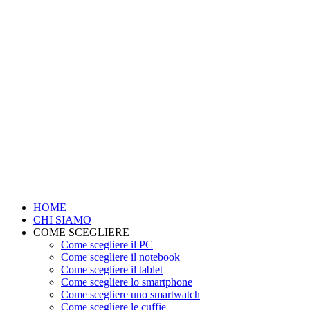
HOME
CHI SIAMO
COME SCEGLIERE
Come scegliere il PC
Come scegliere il notebook
Come scegliere il tablet
Come scegliere lo smartphone
Come scegliere uno smartwatch
Come scegliere le cuffie