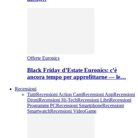
Offerte Euronics
Black Friday d’Estate Euronics: c’è
ancora tempo per approfittarne — le…
Recensioni
Tutti
Recensioni Action Cam
Recensioni App
Recensioni
Droni
Recensioni Hi-Tech
Recensioni Libri
Recensioni
Programmi PC
Recensioni Smartphone
Recensioni
Smartwatch
Recensioni VideoGame