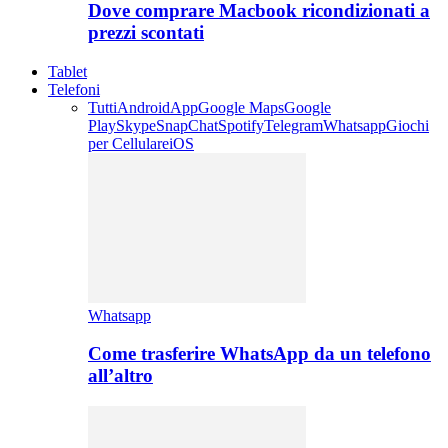
Dove comprare Macbook ricondizionati a
prezzi scontati
Tablet
Telefoni
Tutti
Android
App
Google Maps
Google
Play
Skype
SnapChat
Spotify
Telegram
Whatsapp
Giochi
per Cellulare
iOS
Whatsapp
Come trasferire WhatsApp da un telefono
all’altro