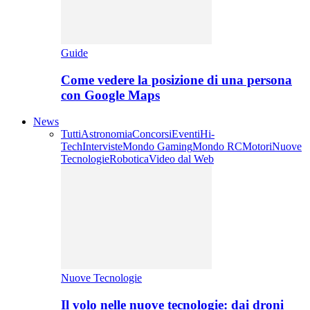
Guide
Come vedere la posizione di una persona
con Google Maps
News
Tutti
Astronomia
Concorsi
Eventi
Hi-
Tech
Interviste
Mondo Gaming
Mondo RC
Motori
Nuove
Tecnologie
Robotica
Video dal Web
Nuove Tecnologie
Il volo nelle nuove tecnologie: dai droni