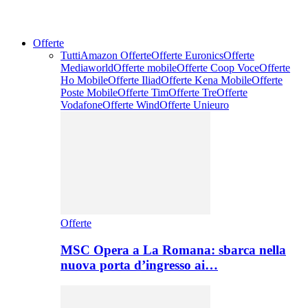
Offerte
Tutti
Amazon Offerte
Offerte Euronics
Offerte
Mediaworld
Offerte mobile
Offerte Coop Voce
Offerte
Ho Mobile
Offerte Iliad
Offerte Kena Mobile
Offerte
Poste Mobile
Offerte Tim
Offerte Tre
Offerte
Vodafone
Offerte Wind
Offerte Unieuro
Offerte
MSC Opera a La Romana: sbarca nella
nuova porta d’ingresso ai…