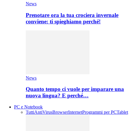
News
Prenotare ora la tua crociera invernale
conviene: ti spieghiamo perché!
News
Quanto tempo ci vuole per imparare una
nuova lingua? E perché…
PC e Notebook
Tutti
AntiVirus
Browser
Internet
Programmi per PC
Tablet