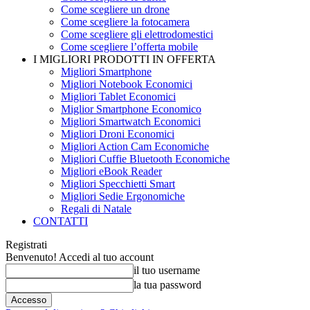
Come scegliere un drone
Come scegliere la fotocamera
Come scegliere gli elettrodomestici
Come scegliere l’offerta mobile
I MIGLIORI PRODOTTI IN OFFERTA
Migliori Smartphone
Migliori Notebook Economici
Migliori Tablet Economici
Miglior Smartphone Economico
Migliori Smartwatch Economici
Migliori Droni Economici
Migliori Action Cam Economiche
Migliori Cuffie Bluetooth Economiche
Migliori eBook Reader
Migliori Specchietti Smart
Migliori Sedie Ergonomiche
Regali di Natale
CONTATTI
Registrati
Benvenuto! Accedi al tuo account
il tuo username
la tua password