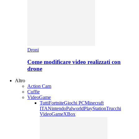
Droni
Come modificare video realizzati con
drone
Altro
Action Cam
Cuffie
VideoGame
Tutti
Fortnite
Giochi PC
Minecraft
ITA
Nintendo
Palworld
PlayStation
Trucchi
VideoGame
XBox