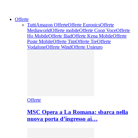
Offerte
Tutti
Amazon Offerte
Offerte Euronics
Offerte
Mediaworld
Offerte mobile
Offerte Coop Voce
Offerte
Ho Mobile
Offerte Iliad
Offerte Kena Mobile
Offerte
Poste Mobile
Offerte Tim
Offerte Tre
Offerte
Vodafone
Offerte Wind
Offerte Unieuro
Offerte
MSC Opera a La Romana: sbarca nella
nuova porta d’ingresso ai…