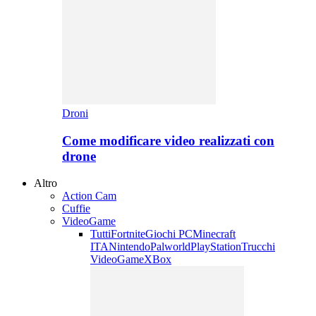
Droni
Come modificare video realizzati con
drone
Altro
Action Cam
Cuffie
VideoGame
Tutti
Fortnite
Giochi PC
Minecraft
ITA
Nintendo
Palworld
PlayStation
Trucchi
VideoGame
XBox