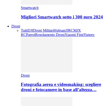
Smartwatch
Migliori Smartwatch sotto i 300 euro 2024
Droni
Tutti
DJI
Droni Militari
Hubsan
JJRC
MJX
RC
Parrot
Regolamento Droni
Xiaomi Fimi
Yuneec
Droni
Fotografia aerea e videomaking: scegliere
droni e fotocamere in base all’altezza…