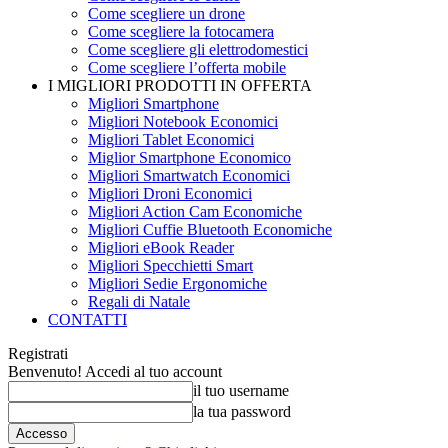
Come scegliere un drone
Come scegliere la fotocamera
Come scegliere gli elettrodomestici
Come scegliere l’offerta mobile
I MIGLIORI PRODOTTI IN OFFERTA
Migliori Smartphone
Migliori Notebook Economici
Migliori Tablet Economici
Miglior Smartphone Economico
Migliori Smartwatch Economici
Migliori Droni Economici
Migliori Action Cam Economiche
Migliori Cuffie Bluetooth Economiche
Migliori eBook Reader
Migliori Specchietti Smart
Migliori Sedie Ergonomiche
Regali di Natale
CONTATTI
Registrati
Benvenuto! Accedi al tuo account
il tuo username
la tua password