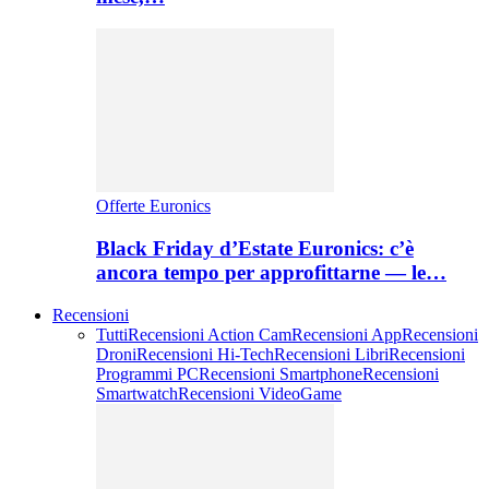
Offerte Euronics
Black Friday d’Estate Euronics: c’è
ancora tempo per approfittarne — le…
Recensioni
Tutti
Recensioni Action Cam
Recensioni App
Recensioni
Droni
Recensioni Hi-Tech
Recensioni Libri
Recensioni
Programmi PC
Recensioni Smartphone
Recensioni
Smartwatch
Recensioni VideoGame