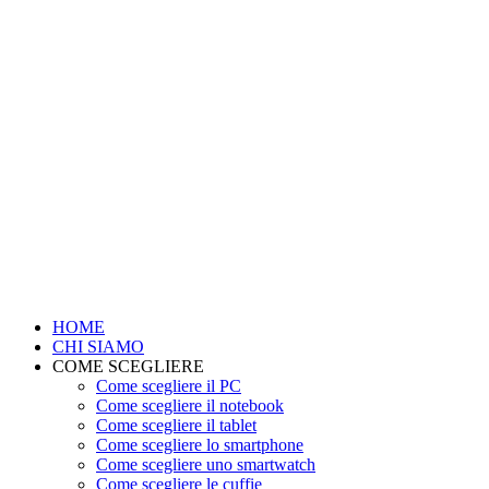
HOME
CHI SIAMO
COME SCEGLIERE
Come scegliere il PC
Come scegliere il notebook
Come scegliere il tablet
Come scegliere lo smartphone
Come scegliere uno smartwatch
Come scegliere le cuffie