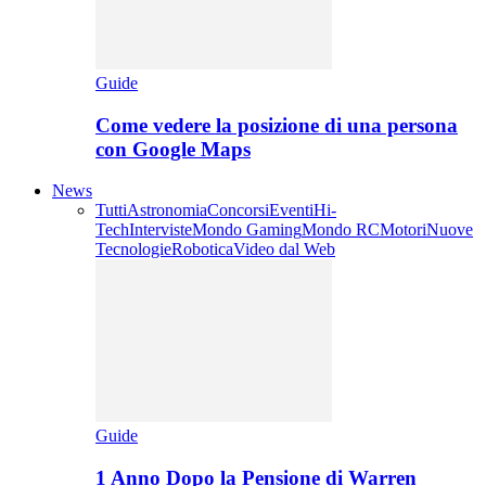
Guide
Come vedere la posizione di una persona
con Google Maps
News
Tutti
Astronomia
Concorsi
Eventi
Hi-
Tech
Interviste
Mondo Gaming
Mondo RC
Motori
Nuove
Tecnologie
Robotica
Video dal Web
Guide
1 Anno Dopo la Pensione di Warren