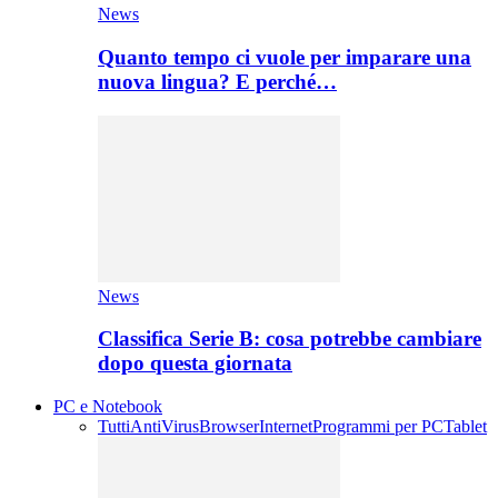
News
Quanto tempo ci vuole per imparare una
nuova lingua? E perché…
News
Classifica Serie B: cosa potrebbe cambiare
dopo questa giornata
PC e Notebook
Tutti
AntiVirus
Browser
Internet
Programmi per PC
Tablet