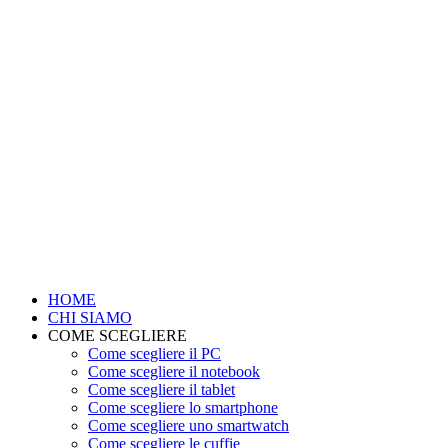
HOME
CHI SIAMO
COME SCEGLIERE
Come scegliere il PC
Come scegliere il notebook
Come scegliere il tablet
Come scegliere lo smartphone
Come scegliere uno smartwatch
Come scegliere le cuffie