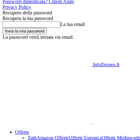
Password dimenticata? Chiedi Aiuto
Privacy Policy
Recupero della password
Recupera la tua password
La tua email
La password verrà inviata via email.
InfoDrones.It
Offerte
Tutti
Amazon Offerte
Offerte Euronics
Offerte Mediaworl