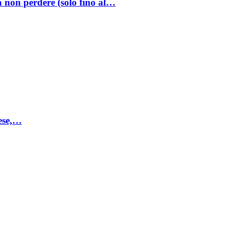
a non perdere (solo fino al…
mese,…