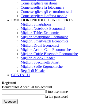
Come scegliere un drone
Come scegliere la fotocamera
Come scegliere gli elettrodomestici
Come scegliere l’offerta mobile
I MIGLIORI PRODOTTI IN OFFERTA
Migliori Smartphone
Migliori Notebook Economici
Migliori Tablet Economici
Miglior Smartphone Economico
Migliori Smartwatch Economici
Migliori Droni Economici
Migliori Action Cam Economiche
Migliori Cuffie Bluetooth Economiche
Migliori eBook Reader
Migliori Specchietti Smart
Migliori Sedie Ergonomiche
Regali di Natale
CONTATTI
Registrati
Benvenuto! Accedi al tuo account
il tuo username
la tua password