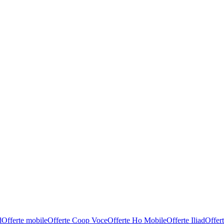
d
Offerte mobile
Offerte Coop Voce
Offerte Ho Mobile
Offerte Iliad
Offer