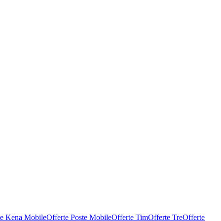
te Kena Mobile
Offerte Poste Mobile
Offerte Tim
Offerte Tre
Offerte