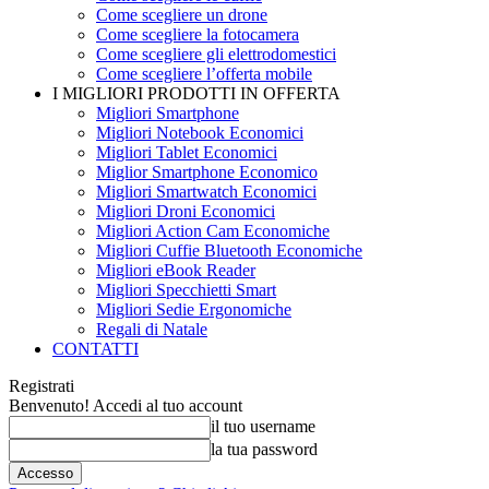
Come scegliere un drone
Come scegliere la fotocamera
Come scegliere gli elettrodomestici
Come scegliere l’offerta mobile
I MIGLIORI PRODOTTI IN OFFERTA
Migliori Smartphone
Migliori Notebook Economici
Migliori Tablet Economici
Miglior Smartphone Economico
Migliori Smartwatch Economici
Migliori Droni Economici
Migliori Action Cam Economiche
Migliori Cuffie Bluetooth Economiche
Migliori eBook Reader
Migliori Specchietti Smart
Migliori Sedie Ergonomiche
Regali di Natale
CONTATTI
Registrati
Benvenuto! Accedi al tuo account
il tuo username
la tua password