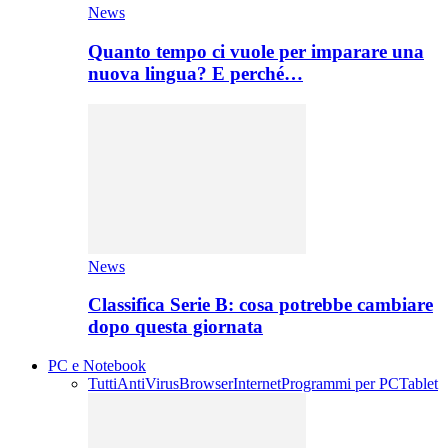
News
Quanto tempo ci vuole per imparare una
nuova lingua? E perché…
News
Classifica Serie B: cosa potrebbe cambiare
dopo questa giornata
PC e Notebook
Tutti
AntiVirus
Browser
Internet
Programmi per PC
Tablet