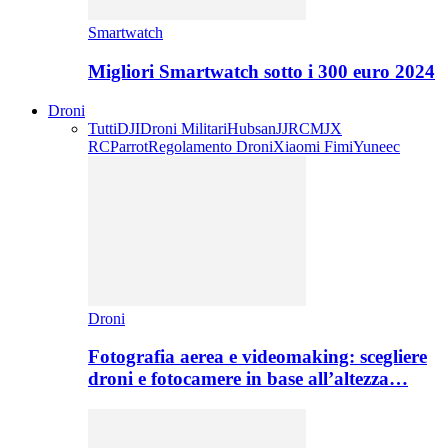
Smartwatch
Migliori Smartwatch sotto i 300 euro 2024
Droni
Tutti
DJI
Droni Militari
Hubsan
JJRC
MJX
RC
Parrot
Regolamento Droni
Xiaomi Fimi
Yuneec
Droni
Fotografia aerea e videomaking: scegliere
droni e fotocamere in base all’altezza…