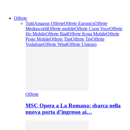
Offerte
Tutti
Amazon Offerte
Offerte Euronics
Offerte
Mediaworld
Offerte mobile
Offerte Coop Voce
Offerte
Ho Mobile
Offerte Iliad
Offerte Kena Mobile
Offerte
Poste Mobile
Offerte Tim
Offerte Tre
Offerte
Vodafone
Offerte Wind
Offerte Unieuro
Offerte
MSC Opera a La Romana: sbarca nella
nuova porta d’ingresso ai…