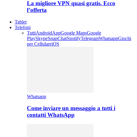
La migliore VPN quasi gratis. Ecco
l’offerta
Tablet
Telefoni
Tutti
Android
App
Google Maps
Google
Play
Skype
SnapChat
Spotify
Telegram
Whatsapp
Giochi
per Cellulare
iOS
Whatsapp
Come inviare un messaggio a tutti i
contatti WhatsApp