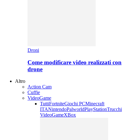
Droni
Come modificare video realizzati con
drone
Altro
Action Cam
Cuffie
VideoGame
Tutti
Fortnite
Giochi PC
Minecraft
ITA
Nintendo
Palworld
PlayStation
Trucchi
VideoGame
XBox