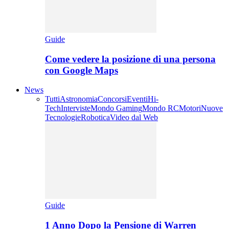
Guide
Come vedere la posizione di una persona
con Google Maps
News
Tutti
Astronomia
Concorsi
Eventi
Hi-
Tech
Interviste
Mondo Gaming
Mondo RC
Motori
Nuove
Tecnologie
Robotica
Video dal Web
Guide
1 Anno Dopo la Pensione di Warren