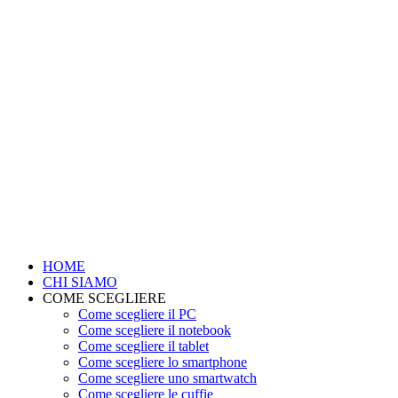
HOME
CHI SIAMO
COME SCEGLIERE
Come scegliere il PC
Come scegliere il notebook
Come scegliere il tablet
Come scegliere lo smartphone
Come scegliere uno smartwatch
Come scegliere le cuffie