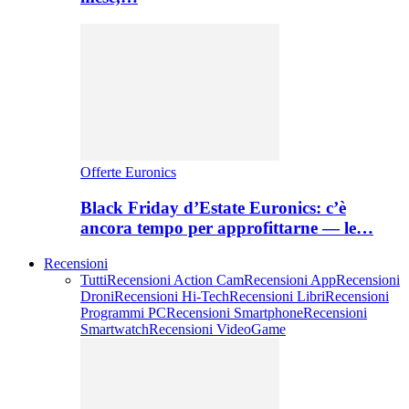
Offerte Euronics
Black Friday d’Estate Euronics: c’è
ancora tempo per approfittarne — le…
Recensioni
Tutti
Recensioni Action Cam
Recensioni App
Recensioni
Droni
Recensioni Hi-Tech
Recensioni Libri
Recensioni
Programmi PC
Recensioni Smartphone
Recensioni
Smartwatch
Recensioni VideoGame